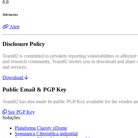
8.8
Advisories
Alert
Disclosure Policy
Team82 is committed to privately reporting vulnerabilities to affecte
and research community, Team82 invites you to download and share our
and services.
Download
Public Email & PGP Key
Team82 has also made its public PGP Key available for the vendor and
See PGP Key
Soluções
Plataforma Claroty xDome
Segurança Cibernética industrial