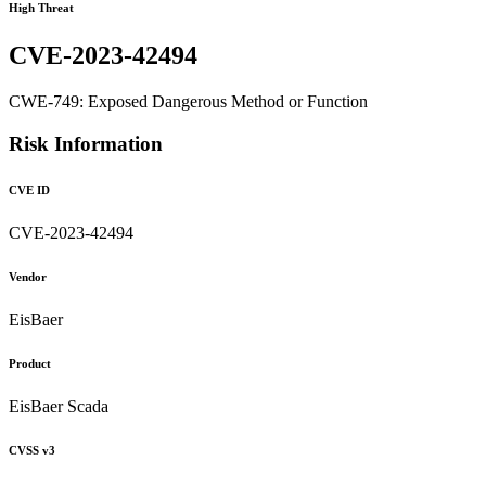
High Threat
CVE-2023-42494
CWE-749: Exposed Dangerous Method or Function
Risk Information
CVE ID
CVE-2023-42494
Vendor
EisBaer
Product
EisBaer Scada
CVSS v3