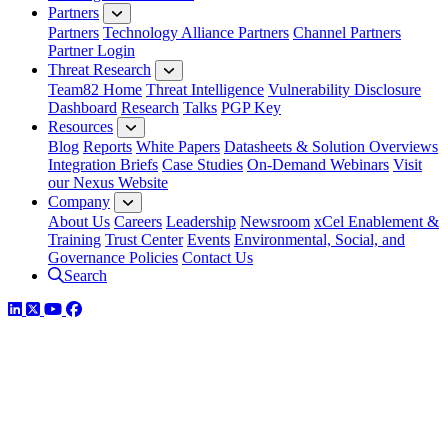
Partners
Partners
Technology Alliance Partners
Channel Partners
Partner Login
Threat Research
Team82 Home
Threat Intelligence
Vulnerability Disclosure
Dashboard
Research
Talks
PGP Key
Resources
Blog
Reports
White Papers
Datasheets & Solution Overviews
Integration Briefs
Case Studies
On-Demand Webinars
Visit
our Nexus Website
Company
About Us
Careers
Leadership
Newsroom
xCel Enablement &
Training
Trust Center
Events
Environmental, Social, and
Governance Policies
Contact Us
Search
LinkedIn
Twitter
YouTube
Facebook