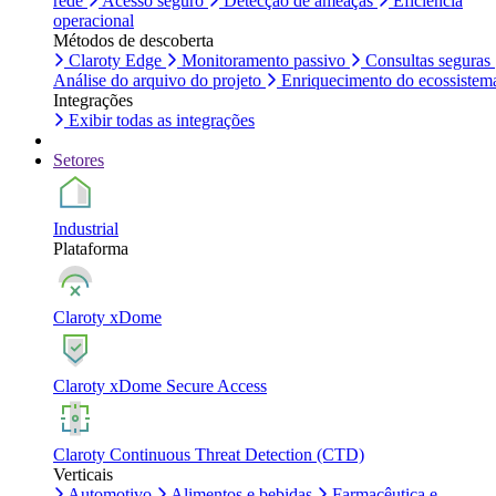
rede
Acesso seguro
Detecção de ameaças
Eficiência
operacional
Métodos de descoberta
Claroty Edge
Monitoramento passivo
Consultas seguras
Análise do arquivo do projeto
Enriquecimento do ecossistem
Integrações
Exibir todas as integrações
Setores
Industrial
Plataforma
Claroty xDome
Claroty xDome Secure Access
Claroty Continuous Threat Detection (CTD)
Verticais
Automotivo
Alimentos e bebidas
Farmacêutica e