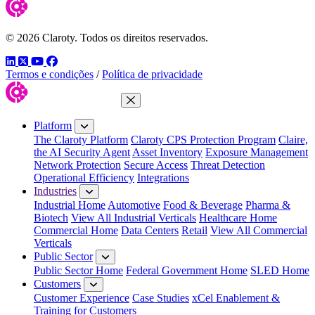
© 2026 Claroty. Todos os direitos reservados.
LinkedIn
Twitter
YouTube
Facebook
Termos e condições
/
Política de privacidade
Close Menu
Platform
The Claroty Platform
Claroty CPS Protection Program
Claire,
the AI Security Agent
Asset Inventory
Exposure Management
Network Protection
Secure Access
Threat Detection
Operational Efficiency
Integrations
Industries
Industrial Home
Automotive
Food & Beverage
Pharma &
Biotech
View All Industrial Verticals
Healthcare Home
Commercial Home
Data Centers
Retail
View All Commercial
Verticals
Public Sector
Public Sector Home
Federal Government Home
SLED Home
Customers
Customer Experience
Case Studies
xCel Enablement &
Training for Customers