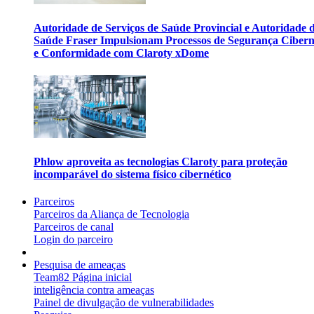
Autoridade de Serviços de Saúde Provincial e Autoridade 
Saúde Fraser Impulsionam Processos de Segurança Cibern
e Conformidade com Claroty xDome
Phlow aproveita as tecnologias Claroty para proteção
incomparável do sistema físico cibernético
Parceiros
Parceiros da Aliança de Tecnologia
Parceiros de canal
Login do parceiro
Pesquisa de ameaças
Team82 Página inicial
inteligência contra ameaças
Painel de divulgação de vulnerabilidades