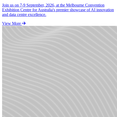
Join us on 7-9 September, 2026, at the Melbourne Convention
Exhibition Centre for Australia's premier showcase of AI innovation
and data centre excellence.
View More