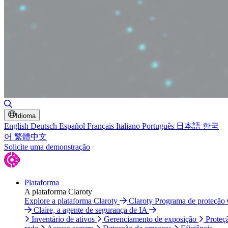
Alternar pesquisa
Idioma
English
Deutsch
Español
Français
Italiano
Português
日本語
한국
어
繁體中文
Solicite uma demonstração
Plataforma
A plataforma Claroty
Explore a plataforma Claroty
Claroty Programa de proteção
Claire, a agente de segurança de IA
Inventário de ativos
Gerenciamento de exposição
Proteç