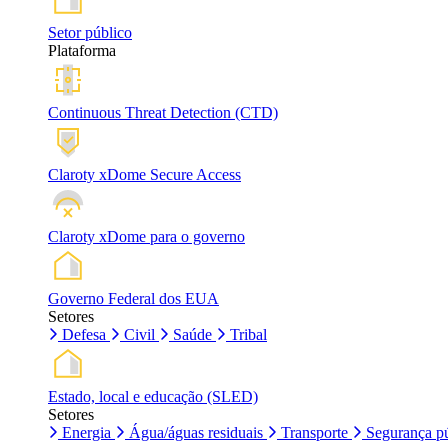
Setor público
Plataforma
Continuous Threat Detection (CTD)
Claroty xDome Secure Access
Claroty xDome para o governo
Governo Federal dos EUA
Setores
Defesa
Civil
Saúde
Tribal
Estado, local e educação (SLED)
Setores
Energia
Água/águas residuais
Transporte
Segurança pú