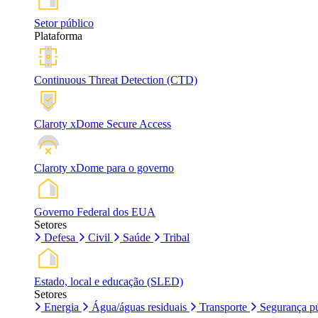
Setor público
Plataforma
Continuous Threat Detection (CTD)
Claroty xDome Secure Access
Claroty xDome para o governo
Governo Federal dos EUA
Setores
Defesa
Civil
Saúde
Tribal
Estado, local e educação (SLED)
Setores
Energia
Água/águas residuais
Transporte
Segurança pú