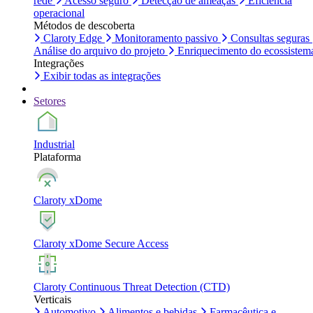
rede
Acesso seguro
Detecção de ameaças
Eficiência
operacional
Métodos de descoberta
Claroty Edge
Monitoramento passivo
Consultas seguras
Análise do arquivo do projeto
Enriquecimento do ecossistem
Integrações
Exibir todas as integrações
Setores
Industrial
Plataforma
Claroty xDome
Claroty xDome Secure Access
Claroty Continuous Threat Detection (CTD)
Verticais
Automotivo
Alimentos e bebidas
Farmacêutica e