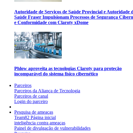
Autoridade de Serviços de Saúde Provincial e Autoridade 
Saúde Fraser Impulsionam Processos de Segurança Cibern
e Conformidade com Claroty xDome
Phlow aproveita as tecnologias Claroty para proteção
incomparável do sistema físico cibernético
Parceiros
Parceiros da Aliança de Tecnologia
Parceiros de canal
Login do parceiro
Pesquisa de ameaças
Team82 Página inicial
inteligência contra ameaças
Painel de divulgação de vulnerabilidades