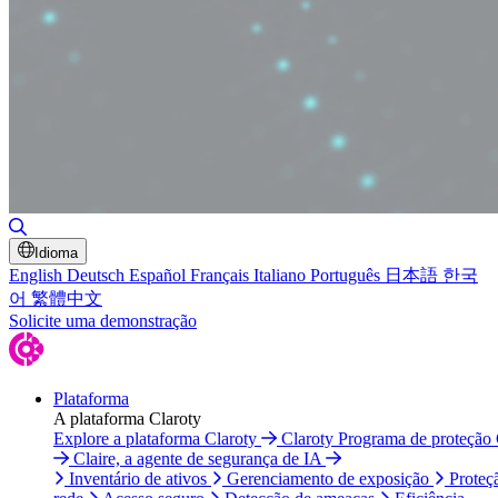
Alternar pesquisa
Idioma
English
Deutsch
Español
Français
Italiano
Português
日本語
한국
어
繁體中文
Solicite uma demonstração
Plataforma
A plataforma Claroty
Explore a plataforma Claroty
Claroty Programa de proteção
Claire, a agente de segurança de IA
Inventário de ativos
Gerenciamento de exposição
Proteç