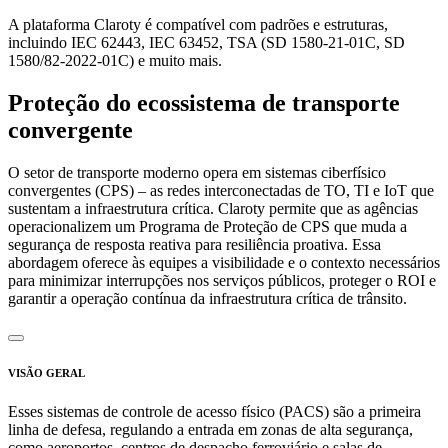
A plataforma Claroty é compatível com padrões e estruturas,
incluindo IEC 62443, IEC 63452, TSA (SD 1580-21-01C, SD
1580/82-2022-01C) e muito mais.
Proteção do ecossistema de transporte
convergente
O setor de transporte moderno opera em sistemas ciberfísico
convergentes (CPS) – as redes interconectadas de TO, TI e IoT que
sustentam a infraestrutura crítica. Claroty permite que as agências
operacionalizem um Programa de Proteção de CPS que muda a
segurança de resposta reativa para resiliência proativa. Essa
abordagem oferece às equipes a visibilidade e o contexto necessários
para minimizar interrupções nos serviços públicos, proteger o ROI e
garantir a operação contínua da infraestrutura crítica de trânsito.
VISÃO GERAL
Esses sistemas de controle de acesso físico (PACS) são a primeira
linha de defesa, regulando a entrada em zonas de alta segurança,
como aeroportos, centros de despacho ferroviário e salas de