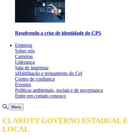
Resolvendo a crise de identidade do CPS
Empresa
Sobre nós
Carreiras
Liderança
Sala de imprensa
xHabilitação e treinamento do Cel
Centro de confiança
Eventos
Políticas ambientais, sociais e de governança
Entre em contato conosco
Alternar pesquisa
Menu
CLAROTY GOVERNO ESTADUAL E
LOCAL