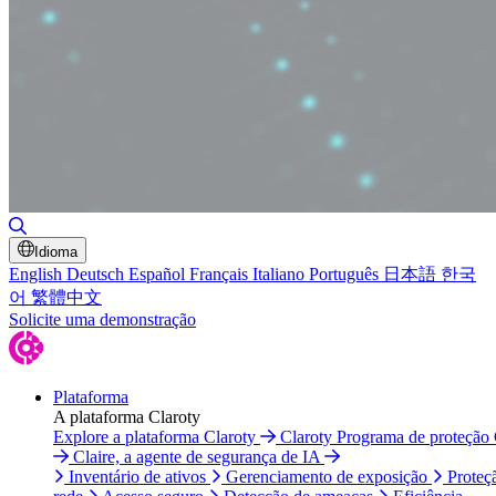
Alternar pesquisa
Idioma
English
Deutsch
Español
Français
Italiano
Português
日本語
한국
어
繁體中文
Solicite uma demonstração
Plataforma
A plataforma Claroty
Explore a plataforma Claroty
Claroty Programa de proteção
Claire, a agente de segurança de IA
Inventário de ativos
Gerenciamento de exposição
Proteç