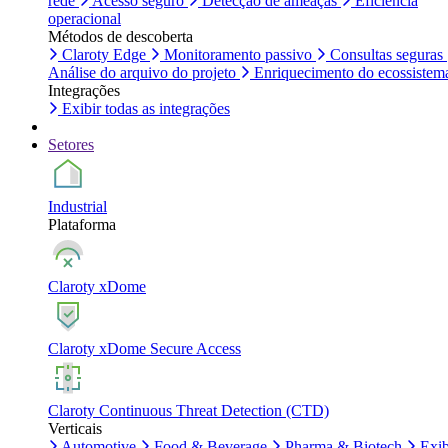
rede
Acesso seguro
Detecção de ameaças
Eficiência
operacional
Métodos de descoberta
Claroty Edge
Monitoramento passivo
Consultas seguras
Análise do arquivo do projeto
Enriquecimento do ecossistem
Integrações
Exibir todas as integrações
Setores
Industrial
Plataforma
Claroty xDome
Claroty xDome Secure Access
Claroty Continuous Threat Detection (CTD)
Verticais
Automotive
Food & Beverage
Pharma & Biotech
Exib