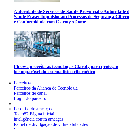
Autoridade de Serviços de Saúde Provincial e Autoridade 
Saúde Fraser Impulsionam Processos de Segurança Cibern
e Conformidade com Claroty xDome
Phlow aproveita as tecnologias Claroty para proteção
incomparável do sistema físico cibernético
Parceiros
Parceiros da Aliança de Tecnologia
Parceiros de canal
Login do parceiro
Pesquisa de ameaças
Team82 Página inicial
inteligência contra ameaças
Painel de divulgação de vulnerabilidades