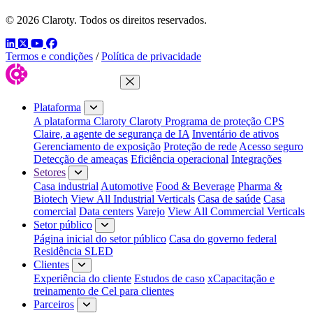
© 2026 Claroty. Todos os direitos reservados.
LinkedIn
Twitter
YouTube
Facebook
Termos e condições
/
Política de privacidade
Fechar menu
Plataforma
A plataforma Claroty
Claroty Programa de proteção CPS
Claire, a agente de segurança de IA
Inventário de ativos
Gerenciamento de exposição
Proteção de rede
Acesso seguro
Detecção de ameaças
Eficiência operacional
Integrações
Setores
Casa industrial
Automotive
Food & Beverage
Pharma &
Biotech
View All Industrial Verticals
Casa de saúde
Casa
comercial
Data centers
Varejo
View All Commercial Verticals
Setor público
Página inicial do setor público
Casa do governo federal
Residência SLED
Clientes
Experiência do cliente
Estudos de caso
xCapacitação e
treinamento de Cel para clientes
Parceiros