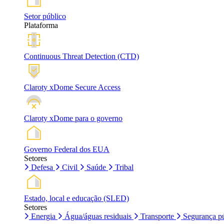
Setor público
Plataforma
Continuous Threat Detection (CTD)
Claroty xDome Secure Access
Claroty xDome para o governo
Governo Federal dos EUA
Setores
Defesa
Civil
Saúde
Tribal
Estado, local e educação (SLED)
Setores
Energia
Água/águas residuais
Transporte
Segurança pú