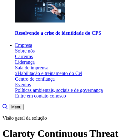
Resolvendo a crise de identidade do CPS
Empresa
Sobre nós
Carreiras
Liderança
Sala de imprensa
xHabilitação e treinamento do Cel
Centro de confiança
Eventos
Políticas ambientais, sociais e de governança
Entre em contato conosco
Alternar pesquisa
Menu
Visão geral da solução
Claroty Continuous Threat