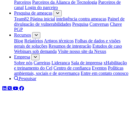
Parceiros
Parceiros da Aliança de Tecnologia
Parceiros de
canal
Login do parceiro
Pesquisa de ameaças
Team82 Página inicial
inteligência contra ameaças
Painel de
divulgação de vulnerabilidades
Pesquisa
Conversas
Chave
PGP
Recursos
Blog
Relatórios
Artigos técnicos
Folhas de dados e visões
gerais de soluções
Resumos de integração
Estudos de caso
Webinars sob demanda
Visite nosso site da Nexus
Empresa
Sobre nós
Carreiras
Liderança
Sala de imprensa
xHabilitação
e treinamento do Cel
Centro de confiança
Eventos
Políticas
ambientais, sociais e de governança
Entre em contato conosco
Pesquisar
LinkedIn
Twitter
YouTube
Facebook