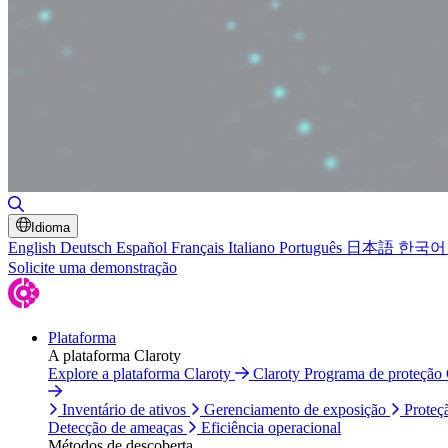
Alternar pesquisa
Idioma
English
Deutsch
Español
Français
Italiano
Português
日本語
한국어
Solicite uma demonstração
Plataforma
A plataforma Claroty
Explore a plataforma Claroty
Claroty Programa de proteção
Inventário de ativos
Gerenciamento de exposição
Proteç
Detecção de ameaças
Eficiência operacional
Métodos de descoberta