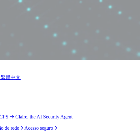
繁體中文
 CPS
Claire, the AI Security Agent
ão de rede
Acesso seguro