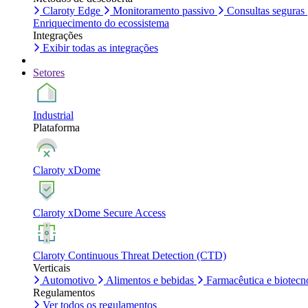
Claroty Edge
Monitoramento passivo
Consultas seguras
Enriquecimento do ecossistema
Integrações
Exibir todas as integrações
Setores
Industrial
Plataforma
Claroty xDome
Claroty xDome Secure Access
Claroty Continuous Threat Detection (CTD)
Verticais
Automotivo
Alimentos e bebidas
Farmacêutica e biotecn
Regulamentos
Ver todos os regulamentos