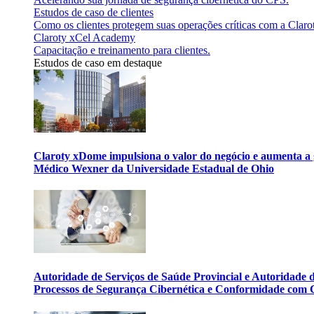
Estudos de caso de clientes
Como os clientes protegem suas operações críticas com a Claro
Claroty xCel Academy
Capacitação e treinamento para clientes.
Estudos de caso em destaque
Claroty xDome impulsiona o valor do negócio e aumenta a 
Médico Wexner da Universidade Estadual de Ohio
Autoridade de Serviços de Saúde Provincial e Autoridade
Processos de Segurança Cibernética e Conformidade com