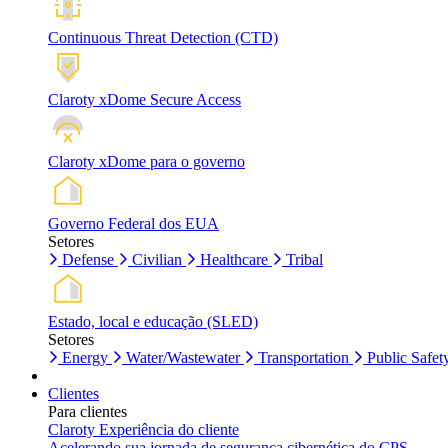
Continuous Threat Detection (CTD)
Claroty xDome Secure Access
Claroty xDome para o governo
Governo Federal dos EUA
Setores
Defense
Civilian
Healthcare
Tribal
Estado, local e educação (SLED)
Setores
Energy
Water/Wastewater
Transportation
Public Safet
Clientes
Para clientes
Claroty Experiência do cliente
Acelerando sua jornada de segurança cibernética do CPS.