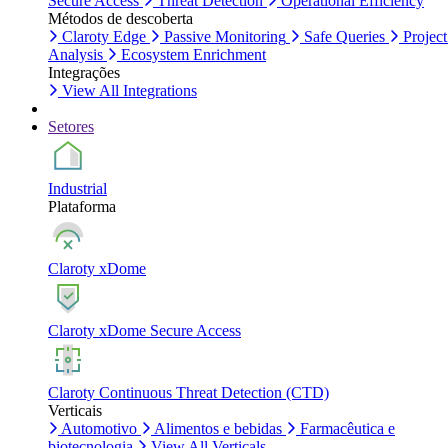
Secure Access
Threat Detection
Operational Efficiency
Métodos de descoberta
Claroty Edge
Passive Monitoring
Safe Queries
Project
Analysis
Ecosystem Enrichment
Integrações
View All Integrations
Setores
Industrial
Plataforma
Claroty xDome
Claroty xDome Secure Access
Claroty Continuous Threat Detection (CTD)
Verticais
Automotivo
Alimentos e bebidas
Farmacêutica e
biotecnologia
View All Verticals