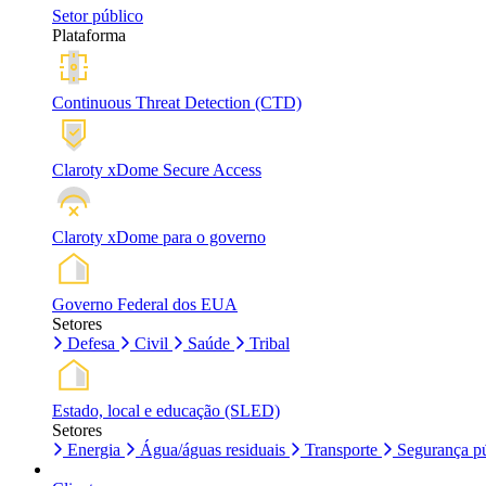
Setor público
Plataforma
Continuous Threat Detection (CTD)
Claroty xDome Secure Access
Claroty xDome para o governo
Governo Federal dos EUA
Setores
Defesa
Civil
Saúde
Tribal
Estado, local e educação (SLED)
Setores
Energia
Água/águas residuais
Transporte
Segurança pú