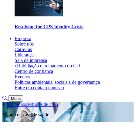
Resolving the CPS Identity Crisis
Empresa
Sobre nós
Carreiras
Liderança
Sala de imprensa
xHabilitação e treinamento do Cel
Centro de confiança
Eventos
Políticas ambientais, sociais e de governança
Entre em contato conosco
Toggle Search
Menu
Voltar aos estudos de caso
Estudo de caso de saúde