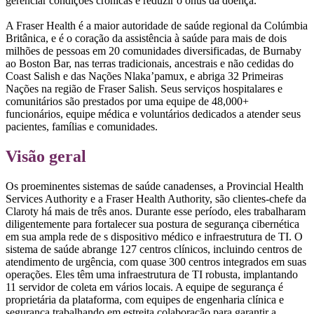
gerenciar condições crônicas e reduzir o ônus da doença.
A Fraser Health é a maior autoridade de saúde regional da Colúmbia
Britânica, e é o coração da assistência à saúde para mais de dois
milhões de pessoas em 20 comunidades diversificadas, de Burnaby
ao Boston Bar, nas terras tradicionais, ancestrais e não cedidas do
Coast Salish e das Nações Nlaka’pamux, e abriga 32 Primeiras
Nações na região de Fraser Salish. Seus serviços hospitalares e
comunitários são prestados por uma equipe de 48,000+
funcionários, equipe médica e voluntários dedicados a atender seus
pacientes, famílias e comunidades.
Visão geral
Os proeminentes sistemas de saúde canadenses, a Provincial Health
Services Authority e a Fraser Health Authority, são clientes-chefe da
Claroty há mais de três anos. Durante esse período, eles trabalharam
diligentemente para fortalecer sua postura de segurança cibernética
em sua ampla rede de s dispositivo médico e infraestrutura de TI. O
sistema de saúde abrange 127 centros clínicos, incluindo centros de
atendimento de urgência, com quase 300 centros integrados em suas
operações. Eles têm uma infraestrutura de TI robusta, implantando
11 servidor de coleta em vários locais. A equipe de segurança é
proprietária da plataforma, com equipes de engenharia clínica e
segurança trabalhando em estreita colaboração para garantir a