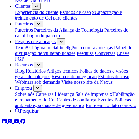
Residência SLED
Clientes
Experiência do cliente
Estudos de caso
xCapacitação e
treinamento de Cel para clientes
Parceiros
Parceiros
Parceiros da Aliança de Tecnologia
Parceiros de
canal
Login do parceiro
Pesquisa de ameaças
Team82 Página inicial
inteligência contra ameaças
Painel de
divulgação de vulnerabilidades
Pesquisa
Conversas
Chave
PGP
Recursos
Blog
Relatórios
Artigos técnicos
Folhas de dados e visões
gerais de soluções
Resumos de integração
Estudos de caso
Webinars sob demanda
Visite nosso site da Nexus
Empresa
Sobre nós
Carreiras
Liderança
Sala de imprensa
xHabilitação
e treinamento do Cel
Centro de confiança
Eventos
Políticas
ambientais, sociais e de governança
Entre em contato conosco
Pesquisar
LinkedIn
Twitter
YouTube
Facebook