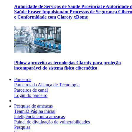
Autoridade de Serviços de Saúde Provincial e Autoridade 
Saúde Fraser Impulsionam Processos de Segurança Cibern
e Conformidade com Claroty xDome
Phlow aproveita as tecnologias Claroty para proteção
incomparável do sistema físico cibernético
Parceiros
Parceiros da Aliança de Tecnologia
Parceiros de canal
Login do parceiro
Pesquisa de ameaças
Team82 Página inicial
inteligência contra ameaças
Painel de divulgação de vulnerabilidades
Pesquisa