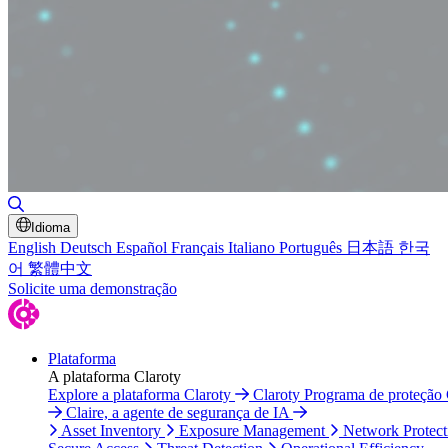
Toggle Search
Idioma
English
Deutsch
Español
Français
Italiano
Português
日本語
한국
어
繁體中文
Solicite uma demonstração
Plataforma
A plataforma Claroty
Explore a plataforma Claroty
Claroty Programa de proteção
Claire, a agente de segurança de IA
Asset Inventory
Exposure Management
Network Protect