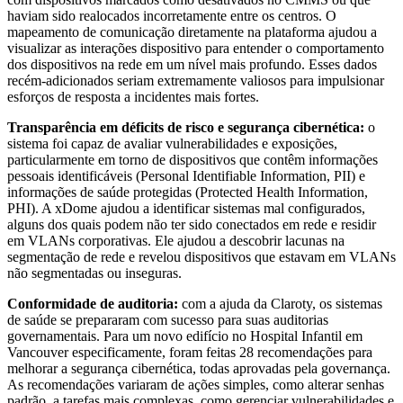
haviam sido realocados incorretamente entre os centros. O
mapeamento de comunicação diretamente na plataforma ajudou a
visualizar as interações dispositivo para entender o comportamento
dos dispositivos na rede em um nível mais profundo. Esses dados
recém-adicionados seriam extremamente valiosos para impulsionar
esforços de resposta a incidentes mais fortes.
Transparência em déficits de risco e segurança cibernética:
o
sistema foi capaz de avaliar vulnerabilidades e exposições,
particularmente em torno de dispositivos que contêm informações
pessoais identificáveis (Personal Identifiable Information, PII) e
informações de saúde protegidas (Protected Health Information,
PHI). A xDome ajudou a identificar sistemas mal configurados,
alguns dos quais podem não ter sido conectados em rede e residir
em VLANs corporativas. Ele ajudou a descobrir lacunas na
segmentação de rede e revelou dispositivos que estavam em VLANs
não segmentadas ou inseguras.
Conformidade de auditoria:
com a ajuda da Claroty, os sistemas
de saúde se prepararam com sucesso para suas auditorias
governamentais. Para um novo edifício no Hospital Infantil em
Vancouver especificamente, foram feitas 28 recomendações para
melhorar a segurança cibernética, todas aprovadas pela governança.
As recomendações variaram de ações simples, como alterar senhas
padrão, a tarefas mais complexas, como gerenciar vulnerabilidades e