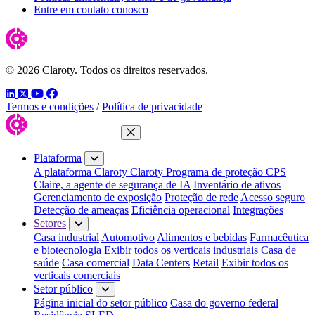
Entre em contato conosco
© 2026 Claroty. Todos os direitos reservados.
LinkedIn
Twitter
YouTube
Facebook
Termos e condições
/
Política de privacidade
Fechar menu
Plataforma
A plataforma Claroty
Claroty Programa de proteção CPS
Claire, a agente de segurança de IA
Inventário de ativos
Gerenciamento de exposição
Proteção de rede
Acesso seguro
Detecção de ameaças
Eficiência operacional
Integrações
Setores
Casa industrial
Automotivo
Alimentos e bebidas
Farmacêutica
e biotecnologia
Exibir todos os verticais industriais
Casa de
saúde
Casa comercial
Data Centers
Retail
Exibir todos os
verticais comerciais
Setor público
Página inicial do setor público
Casa do governo federal