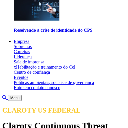
Resolvendo a crise de identidade do CPS
Empresa
Sobre nós
Carreiras
Liderança
Sala de imprensa
xHabilitação e treinamento do Cel
Centro de confiança
Eventos
Políticas ambientais, sociais e de governança
Entre em contato conosco
Alternar pesquisa
Menu
CLAROTY US FEDERAL
Claroty Continuous Threat