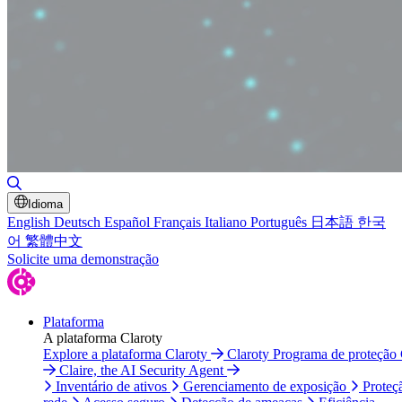
Alternar pesquisa
Idioma
English
Deutsch
Español
Français
Italiano
Português
日本語
한국
어
繁體中文
Solicite uma demonstração
Plataforma
A plataforma Claroty
Explore a plataforma Claroty
Claroty Programa de proteção
Claire, the AI Security Agent
Inventário de ativos
Gerenciamento de exposição
Proteç