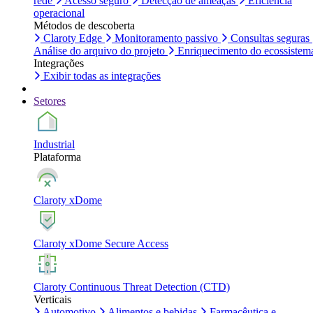
rede
Acesso seguro
Detecção de ameaças
Eficiência
operacional
Métodos de descoberta
Claroty Edge
Monitoramento passivo
Consultas seguras
Análise do arquivo do projeto
Enriquecimento do ecossistem
Integrações
Exibir todas as integrações
Setores
Industrial
Plataforma
Claroty xDome
Claroty xDome Secure Access
Claroty Continuous Threat Detection (CTD)
Verticais
Automotivo
Alimentos e bebidas
Farmacêutica e