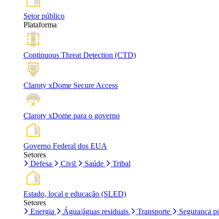
Setor público
Plataforma
Continuous Threat Detection (CTD)
Claroty xDome Secure Access
Claroty xDome para o governo
Governo Federal dos EUA
Setores
Defesa
Civil
Saúde
Tribal
Estado, local e educação (SLED)
Setores
Energia
Água/águas residuais
Transporte
Segurança pú