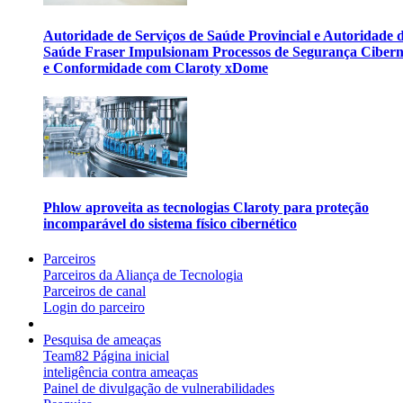
Autoridade de Serviços de Saúde Provincial e Autoridade 
Saúde Fraser Impulsionam Processos de Segurança Cibern
e Conformidade com Claroty xDome
Phlow aproveita as tecnologias Claroty para proteção
incomparável do sistema físico cibernético
Parceiros
Parceiros da Aliança de Tecnologia
Parceiros de canal
Login do parceiro
Pesquisa de ameaças
Team82 Página inicial
inteligência contra ameaças
Painel de divulgação de vulnerabilidades