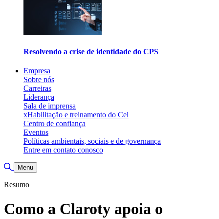
Resolvendo a crise de identidade do CPS
Empresa
Sobre nós
Carreiras
Liderança
Sala de imprensa
xHabilitação e treinamento do Cel
Centro de confiança
Eventos
Políticas ambientais, sociais e de governança
Entre em contato conosco
Alternar pesquisa
Menu
Resumo
Como a Claroty apoia o