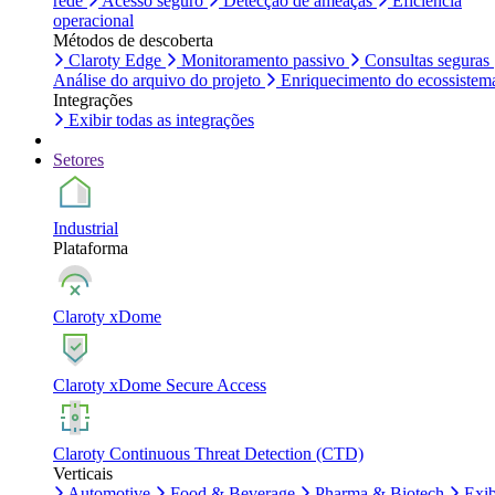
rede
Acesso seguro
Detecção de ameaças
Eficiência
operacional
Métodos de descoberta
Claroty Edge
Monitoramento passivo
Consultas seguras
Análise do arquivo do projeto
Enriquecimento do ecossistem
Integrações
Exibir todas as integrações
Setores
Industrial
Plataforma
Claroty xDome
Claroty xDome Secure Access
Claroty Continuous Threat Detection (CTD)
Verticais
Automotive
Food & Beverage
Pharma & Biotech
Exib