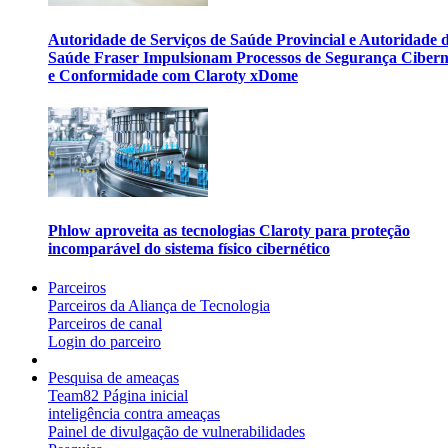
Autoridade de Serviços de Saúde Provincial e Autoridade 
Saúde Fraser Impulsionam Processos de Segurança Cibern
e Conformidade com Claroty xDome
Phlow aproveita as tecnologias Claroty para proteção
incomparável do sistema físico cibernético
Parceiros
Parceiros da Aliança de Tecnologia
Parceiros de canal
Login do parceiro
Pesquisa de ameaças
Team82 Página inicial
inteligência contra ameaças
Painel de divulgação de vulnerabilidades