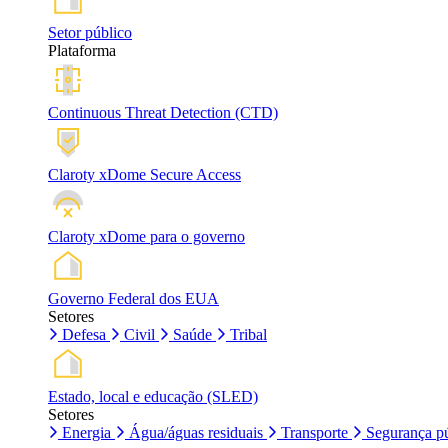
Setor público
Plataforma
Continuous Threat Detection (CTD)
Claroty xDome Secure Access
Claroty xDome para o governo
Governo Federal dos EUA
Setores
Defesa
Civil
Saúde
Tribal
Estado, local e educação (SLED)
Setores
Energia
Água/águas residuais
Transporte
Segurança pú