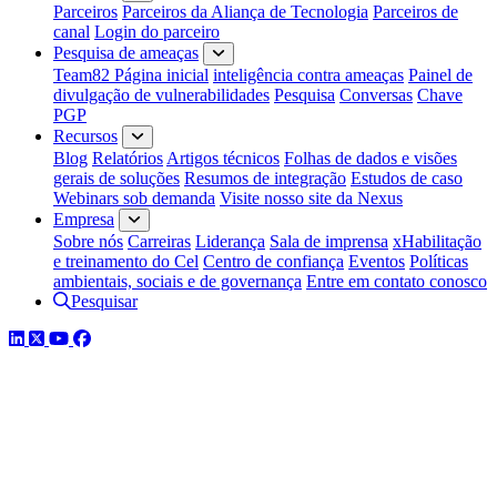
Parceiros
Parceiros da Aliança de Tecnologia
Parceiros de
canal
Login do parceiro
Pesquisa de ameaças
Team82 Página inicial
inteligência contra ameaças
Painel de
divulgação de vulnerabilidades
Pesquisa
Conversas
Chave
PGP
Recursos
Blog
Relatórios
Artigos técnicos
Folhas de dados e visões
gerais de soluções
Resumos de integração
Estudos de caso
Webinars sob demanda
Visite nosso site da Nexus
Empresa
Sobre nós
Carreiras
Liderança
Sala de imprensa
xHabilitação
e treinamento do Cel
Centro de confiança
Eventos
Políticas
ambientais, sociais e de governança
Entre em contato conosco
Pesquisar
LinkedIn
Twitter
YouTube
Facebook