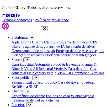
© 2026 Claroty. Todos os direitos reservados.
LinkedIn
Twitter
YouTube
Facebook
Termos e condições
/
Política de privacidade
Fechar menu
Plataforma
A plataforma Claroty
Claroty Programa de proteção CPS
Claire, a agente de segurança de IA
Inventário de ativos
Gerenciamento de exposição
Proteção de rede
Acesso seguro
Detecção de ameaças
Eficiência operacional
Integrações
Setores
Casa industrial
Automotive
Food & Beverage
Pharma &
Biotech
View All Industrial Verticals
Casa de saúde
Casa
comercial
Data centers
Varejo
View All Commercial Verticals
Setor público
Página inicial do setor público
Casa do governo federal
Residência SLED
Clientes
Experiência do cliente
Estudos de caso
xCapacitação e
treinamento de Cel para clientes
Parceiros