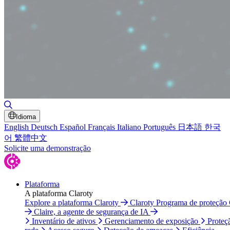
Alternar pesquisa
Idioma
English
Deutsch
Español
Français
Italiano
Português
日本語
한국
어
繁體中文
Solicite uma demonstração
Plataforma
A plataforma Claroty
Explore a plataforma Claroty
Claroty Programa de proteção
Claire, a agente de segurança de IA
Inventário de ativos
Gerenciamento de exposição
Proteç