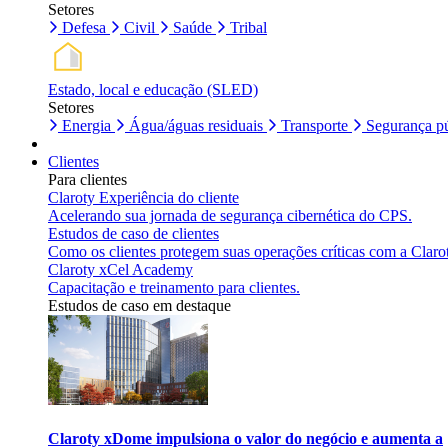
Setores
Defesa
Civil
Saúde
Tribal
Estado, local e educação (SLED)
Setores
Energia
Água/águas residuais
Transporte
Segurança pú
Clientes
Para clientes
Claroty Experiência do cliente
Acelerando sua jornada de segurança cibernética do CPS.
Estudos de caso de clientes
Como os clientes protegem suas operações críticas com a Claro
Claroty xCel Academy
Capacitação e treinamento para clientes.
Estudos de caso em destaque
Claroty xDome impulsiona o valor do negócio e aumenta a