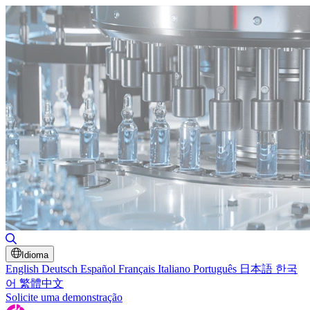
Alternar pesquisa
Idioma
English
Deutsch
Español
Français
Italiano
Português
日本語
한국
어
繁體中文
Solicite uma demonstração