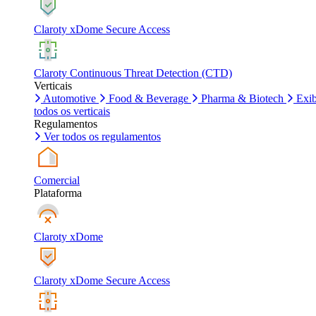
Claroty xDome Secure Access
Claroty Continuous Threat Detection (CTD)
Verticais
Automotive
Food & Beverage
Pharma & Biotech
Exib
todos os verticais
Regulamentos
Ver todos os regulamentos
Comercial
Plataforma
Claroty xDome
Claroty xDome Secure Access