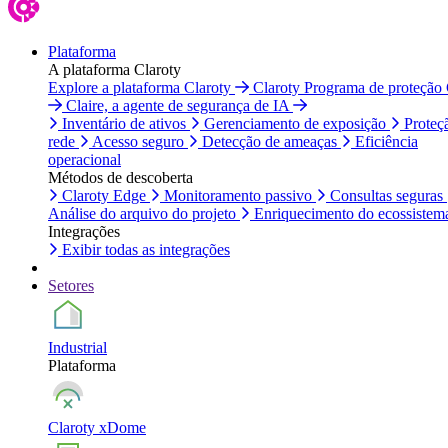
Plataforma
A plataforma Claroty
Explore a plataforma Claroty
Claroty Programa de proteção
Claire, a agente de segurança de IA
Inventário de ativos
Gerenciamento de exposição
Proteç
rede
Acesso seguro
Detecção de ameaças
Eficiência
operacional
Métodos de descoberta
Claroty Edge
Monitoramento passivo
Consultas seguras
Análise do arquivo do projeto
Enriquecimento do ecossistem
Integrações
Exibir todas as integrações
Setores
Industrial
Plataforma
Claroty xDome