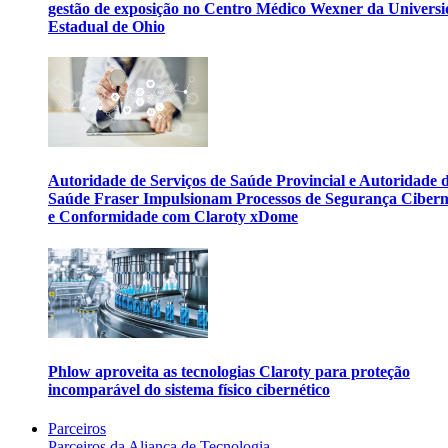
gestão de exposição no Centro Médico Wexner da Univers
Estadual de Ohio
Autoridade de Serviços de Saúde Provincial e Autoridade 
Saúde Fraser Impulsionam Processos de Segurança Cibern
e Conformidade com Claroty xDome
Phlow aproveita as tecnologias Claroty para proteção
incomparável do sistema físico cibernético
Parceiros
Parceiros da Aliança de Tecnologia