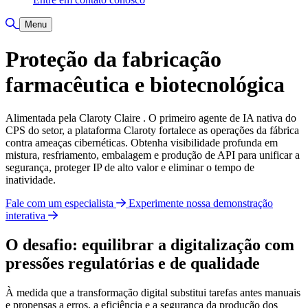
Alternar pesquisa
Menu
Proteção da fabricação
farmacêutica e biotecnológica
Alimentada pela Claroty Claire . O primeiro agente de IA nativa do
CPS do setor, a plataforma Claroty fortalece as operações da fábrica
contra ameaças cibernéticas. Obtenha visibilidade profunda em
mistura, resfriamento, embalagem e produção de API para unificar a
segurança, proteger IP de alto valor e eliminar o tempo de
inatividade.
Fale com um especialista
Experimente nossa demonstração
interativa
O desafio: equilibrar a digitalização com
pressões regulatórias e de qualidade
À medida que a transformação digital substitui tarefas antes manuais
e propensas a erros, a eficiência e a segurança da produção dos