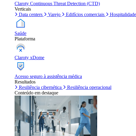
Claroty Continuous Threat Detection (CTD)
Verticais
Data centers
Varejo
Edifícios comerciais
Hospitalidad
Saúde
Plataforma
Claroty xDome
Acesso seguro à assistência médica
Resultados
Resiliência cibernética
Resiliência operacional
Conteúdo em destaque