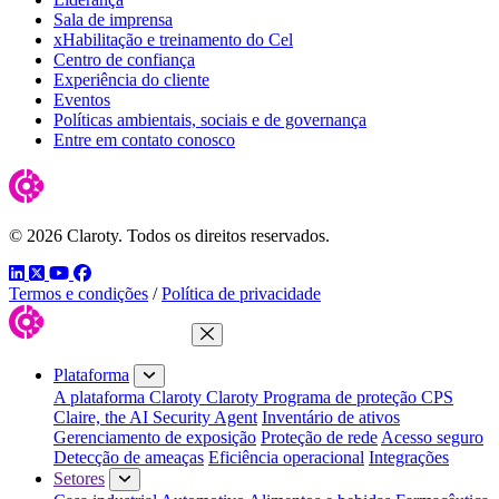
Sala de imprensa
xHabilitação e treinamento do Cel
Centro de confiança
Experiência do cliente
Eventos
Políticas ambientais, sociais e de governança
Entre em contato conosco
© 2026 Claroty. Todos os direitos reservados.
LinkedIn
Twitter
YouTube
Facebook
Termos e condições
/
Política de privacidade
Fechar menu
Plataforma
A plataforma Claroty
Claroty Programa de proteção CPS
Claire, the AI Security Agent
Inventário de ativos
Gerenciamento de exposição
Proteção de rede
Acesso seguro
Detecção de ameaças
Eficiência operacional
Integrações
Setores