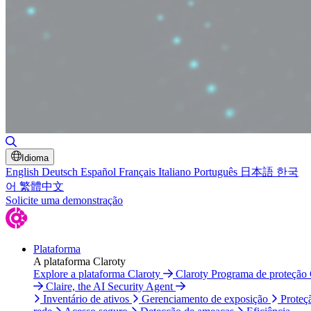
Alternar pesquisa
Idioma
English
Deutsch
Español
Français
Italiano
Português
日本語
한국
어
繁體中文
Solicite uma demonstração
Plataforma
A plataforma Claroty
Explore a plataforma Claroty
Claroty Programa de proteção
Claire, the AI Security Agent
Inventário de ativos
Gerenciamento de exposição
Proteç