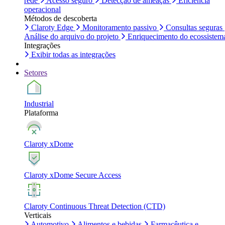
rede
Acesso seguro
Detecção de ameaças
Eficiência
operacional
Métodos de descoberta
Claroty Edge
Monitoramento passivo
Consultas seguras
Análise do arquivo do projeto
Enriquecimento do ecossistem
Integrações
Exibir todas as integrações
Setores
Industrial
Plataforma
Claroty xDome
Claroty xDome Secure Access
Claroty Continuous Threat Detection (CTD)
Verticais
Automotivo
Alimentos e bebidas
Farmacêutica e