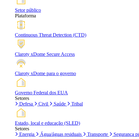
Setor público
Plataforma
Continuous Threat Detection (CTD)
Claroty xDome Secure Access
Claroty xDome para o governo
Governo Federal dos EUA
Setores
Defesa
Civil
Saúde
Tribal
Estado, local e educação (SLED)
Setores
Energia
Água/águas residuais
Transporte
Segurança pú