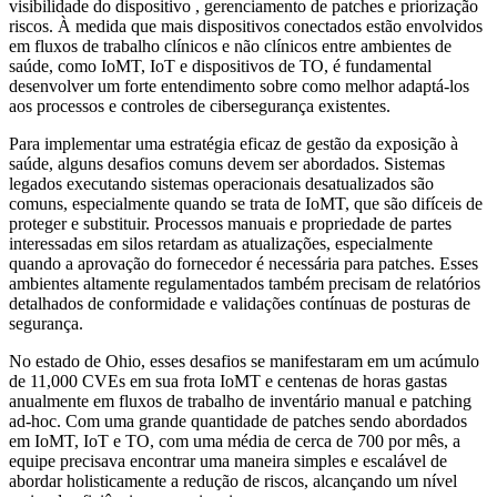
visibilidade do dispositivo , gerenciamento de patches e priorização
riscos. À medida que mais dispositivos conectados estão envolvidos
em fluxos de trabalho clínicos e não clínicos entre ambientes de
saúde, como IoMT, IoT e dispositivos de TO, é fundamental
desenvolver um forte entendimento sobre como melhor adaptá-los
aos processos e controles de cibersegurança existentes.
Para implementar uma estratégia eficaz de gestão da exposição à
saúde, alguns desafios comuns devem ser abordados. Sistemas
legados executando sistemas operacionais desatualizados são
comuns, especialmente quando se trata de IoMT, que são difíceis de
proteger e substituir. Processos manuais e propriedade de partes
interessadas em silos retardam as atualizações, especialmente
quando a aprovação do fornecedor é necessária para patches. Esses
ambientes altamente regulamentados também precisam de relatórios
detalhados de conformidade e validações contínuas de posturas de
segurança.
No estado de Ohio, esses desafios se manifestaram em um acúmulo
de 11,000 CVEs em sua frota IoMT e centenas de horas gastas
anualmente em fluxos de trabalho de inventário manual e patching
ad-hoc. Com uma grande quantidade de patches sendo abordados
em IoMT, IoT e TO, com uma média de cerca de 700 por mês, a
equipe precisava encontrar uma maneira simples e escalável de
abordar holisticamente a redução de riscos, alcançando um nível