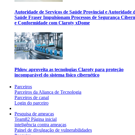
Autoridade de Serviços de Saúde Provincial e Autoridade 
Saúde Fraser Impulsionam Processos de Segurança Cibern
e Conformidade com Claroty xDome
Phlow aproveita as tecnologias Claroty para proteção
incomparável do sistema físico cibernético
Parceiros
Parceiros da Aliança de Tecnologia
Parceiros de canal
Login do parceiro
Pesquisa de ameaças
Team82 Página inicial
inteligência contra ameaças
Painel de divulgação de vulnerabilidades