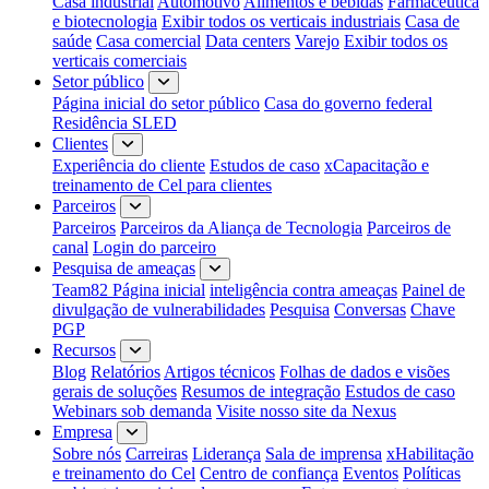
Casa industrial
Automotivo
Alimentos e bebidas
Farmacêutica
e biotecnologia
Exibir todos os verticais industriais
Casa de
saúde
Casa comercial
Data centers
Varejo
Exibir todos os
verticais comerciais
Setor público
Página inicial do setor público
Casa do governo federal
Residência SLED
Clientes
Experiência do cliente
Estudos de caso
xCapacitação e
treinamento de Cel para clientes
Parceiros
Parceiros
Parceiros da Aliança de Tecnologia
Parceiros de
canal
Login do parceiro
Pesquisa de ameaças
Team82 Página inicial
inteligência contra ameaças
Painel de
divulgação de vulnerabilidades
Pesquisa
Conversas
Chave
PGP
Recursos
Blog
Relatórios
Artigos técnicos
Folhas de dados e visões
gerais de soluções
Resumos de integração
Estudos de caso
Webinars sob demanda
Visite nosso site da Nexus
Empresa
Sobre nós
Carreiras
Liderança
Sala de imprensa
xHabilitação
e treinamento do Cel
Centro de confiança
Eventos
Políticas