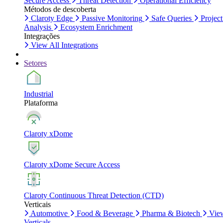
Secure Access
Threat Detection
Operational Efficiency
Métodos de descoberta
Claroty Edge
Passive Monitoring
Safe Queries
Project
Analysis
Ecosystem Enrichment
Integrações
View All Integrations
Setores
Industrial
Plataforma
Claroty xDome
Claroty xDome Secure Access
Claroty Continuous Threat Detection (CTD)
Verticais
Automotive
Food & Beverage
Pharma & Biotech
Vie
Verticals