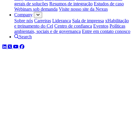
gerais de soluções
Resumos de integração
Estudos de caso
Webinars sob demanda
Visite nosso site da Nexus
Company
Sobre nós
Carreiras
Liderança
Sala de imprensa
xHabilitação
e treinamento do Cel
Centro de confiança
Eventos
Políticas
ambientais, sociais e de governança
Entre em contato conosco
Search
LinkedIn
Twitter
YouTube
Facebook