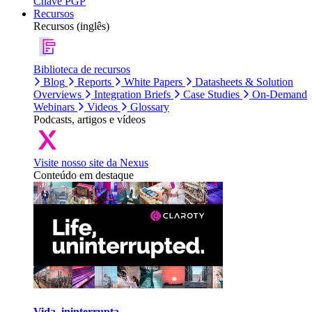
Chave PGP
Recursos
Recursos (inglês)
Biblioteca de recursos
Blog
Reports
White Papers
Datasheets & Solution
Overviews
Integration Briefs
Case Studies
On-Demand
Webinars
Videos
Glossary
Podcasts, artigos e vídeos
Visite nosso site da Nexus
Conteúdo em destaque
Vida, ininterrupta.