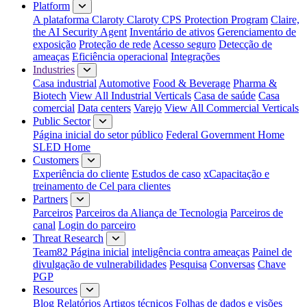
Platform
A plataforma Claroty
Claroty CPS Protection Program
Claire,
the AI Security Agent
Inventário de ativos
Gerenciamento de
exposição
Proteção de rede
Acesso seguro
Detecção de
ameaças
Eficiência operacional
Integrações
Industries
Casa industrial
Automotive
Food & Beverage
Pharma &
Biotech
View All Industrial Verticals
Casa de saúde
Casa
comercial
Data centers
Varejo
View All Commercial Verticals
Public Sector
Página inicial do setor público
Federal Government Home
SLED Home
Customers
Experiência do cliente
Estudos de caso
xCapacitação e
treinamento de Cel para clientes
Partners
Parceiros
Parceiros da Aliança de Tecnologia
Parceiros de
canal
Login do parceiro
Threat Research
Team82 Página inicial
inteligência contra ameaças
Painel de
divulgação de vulnerabilidades
Pesquisa
Conversas
Chave
PGP
Resources
Blog
Relatórios
Artigos técnicos
Folhas de dados e visões