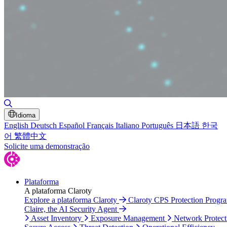
Toggle Search
Idioma
English
Deutsch
Español
Français
Italiano
Português
日本語
한국
어
繁體中文
Solicite uma demonstração
Plataforma
A plataforma Claroty
Explore a plataforma Claroty
Claroty CPS Protection Progr
Claire, the AI Security Agent
Asset Inventory
Exposure Management
Network Protect