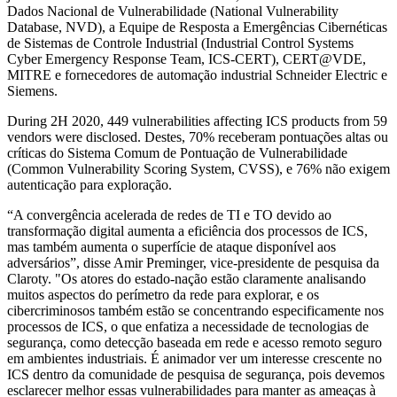
Dados Nacional de Vulnerabilidade (National Vulnerability
Database, NVD), a Equipe de Resposta a Emergências Cibernéticas
de Sistemas de Controle Industrial (Industrial Control Systems
Cyber Emergency Response Team, ICS-CERT), CERT@VDE,
MITRE e fornecedores de automação industrial Schneider Electric e
Siemens.
During 2H 2020, 449 vulnerabilities affecting ICS products from 59
vendors were disclosed. Destes, 70% receberam pontuações altas ou
críticas do Sistema Comum de Pontuação de Vulnerabilidade
(Common Vulnerability Scoring System, CVSS), e 76% não exigem
autenticação para exploração.
“A convergência acelerada de redes de TI e TO devido ao
transformação digital aumenta a eficiência dos processos de ICS,
mas também aumenta o superfície de ataque disponível aos
adversários”, disse Amir Preminger, vice-presidente de pesquisa da
Claroty. "Os atores do estado-nação estão claramente analisando
muitos aspectos do perímetro da rede para explorar, e os
cibercriminosos também estão se concentrando especificamente nos
processos de ICS, o que enfatiza a necessidade de tecnologias de
segurança, como detecção baseada em rede e acesso remoto seguro
em ambientes industriais. É animador ver um interesse crescente no
ICS dentro da comunidade de pesquisa de segurança, pois devemos
esclarecer melhor essas vulnerabilidades para manter as ameaças à