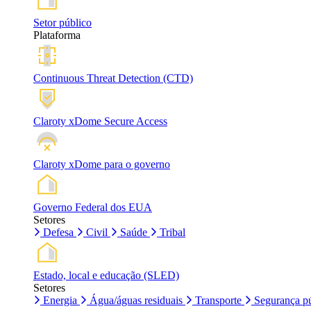
Setor público
Plataforma
Continuous Threat Detection (CTD)
Claroty xDome Secure Access
Claroty xDome para o governo
Governo Federal dos EUA
Setores
Defesa
Civil
Saúde
Tribal
Estado, local e educação (SLED)
Setores
Energia
Água/águas residuais
Transporte
Segurança pú