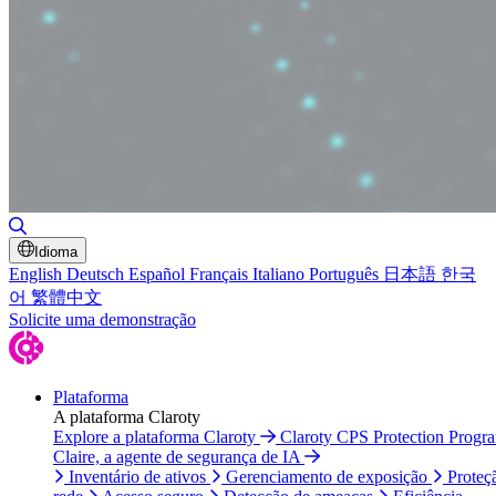
Alternar pesquisa
Idioma
English
Deutsch
Español
Français
Italiano
Português
日本語
한국
어
繁體中文
Solicite uma demonstração
Plataforma
A plataforma Claroty
Explore a plataforma Claroty
Claroty CPS Protection Progr
Claire, a agente de segurança de IA
Inventário de ativos
Gerenciamento de exposição
Proteç