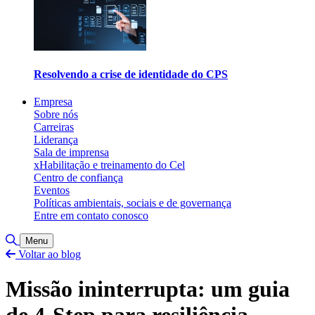
Resolvendo a crise de identidade do CPS
Empresa
Sobre nós
Carreiras
Liderança
Sala de imprensa
xHabilitação e treinamento do Cel
Centro de confiança
Eventos
Políticas ambientais, sociais e de governança
Entre em contato conosco
Alternar pesquisa
Menu
Voltar ao blog
Missão ininterrupta: um guia
de 4-Step para resiliência