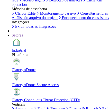
rede
Acesso seguro
Detecção de ameaças
Eficiência
operacional
Métodos de descoberta
Claroty Edge
Monitoramento passivo
Consultas seguras
Análise do arquivo do projeto
Enriquecimento do ecossistem
Integrações
Exibir todas as integrações
Setores
Industrial
Plataforma
Claroty xDome
Claroty xDome Secure Access
Claroty Continuous Threat Detection (CTD)
Verticais
Automotive
Food & Beverage
Pharma & Biotech
Exib