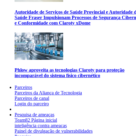
Autoridade de Serviços de Saúde Provincial e Autoridade 
Saúde Fraser Impulsionam Processos de Segurança Cibern
e Conformidade com Claroty xDome
Phlow aproveita as tecnologias Claroty para proteção
incomparável do sistema físico cibernético
Parceiros
Parceiros da Aliança de Tecnologia
Parceiros de canal
Login do parceiro
Pesquisa de ameaças
Team82 Página inicial
inteligência contra ameaças
Painel de divulgação de vulnerabilidades