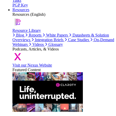
Talks
PGP Key
Resources
Resources (English)
Resource Library
Blog
Reports
White Papers
Datasheets & Solution
Overviews
Integration Briefs
Case Studies
On-Demand
Webinars
Videos
Glossary
Podcasts, Articles, & Videos
Visit our Nexus Website
Featured Content