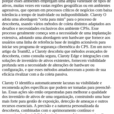
porque esses ambientes empregam uma ampla variedade de tipos de
ativos, muitas vezes em vastas regiões geográficas ou em ambientes
agressivos, que operam em processos críticos de negócios com baixa
tolerância a tempo de inatividade ou indisponibilidade. Claroty O
adota uma abordagem “certa para mim” para o processo de
descoberta, usando vários métodos de coleta distintos adaptados aos
desafios e necessidades exclusivos dos ambiente CPSs. Esse
processo geralmente começa sem a necessidade de uma implantação
extensiva, adotando uma abordagem sem hardware que fornece aos
usuários uma linha de referência base de insights acionáveis para
iniciar seu programa de segurança cibernética do CPS. Em um novo
artigo da Team82, a Claroty descobriu que métodos avançados de
descoberta, como consulta segura, Claroty Edge e integrações com
soluções de inventário de ativos existentes, fornecem visibilidade
profunda sem a necessidade de alterações de hardware ou
configuração, e que esses métodos amadureceram a ponto de sua
eficácia rivalizar com a da coleta passiva.
Claroty O identifica automaticamente lacunas na visibilidade e
recomenda ações específicas que podem ser tomadas para preenchê-
las. Essas ações são então orquestradas para melhorar a qualidade
dos inventário de ativos de uma organização, construindo uma base
mais forte para gestão de exposição, detecção de ameaças e outros
recursos essenciais. A precisão e a natureza personalizada da
descoberta, combinadas com o aprimoramento contínuo e