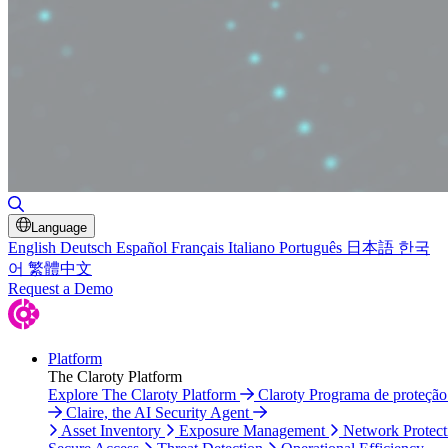
Toggle Search
Language
English
Deutsch
Español
Français
Italiano
Português
日本語
한국
어
繁體中文
Request a Demo
Platform
The Claroty Platform
Explore The Claroty Platform
Claroty Programa de proteçã
Claire, the AI Security Agent
Asset Inventory
Exposure Management
Network Protect