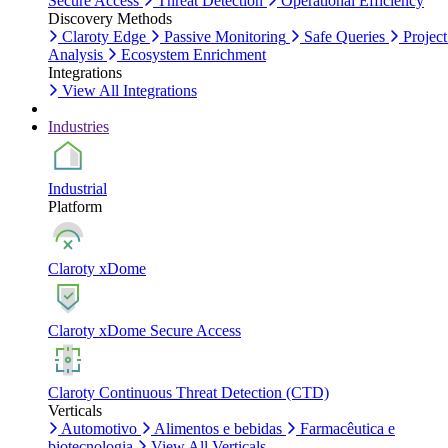
Secure Access
Threat Detection
Operational Efficiency
Discovery Methods
Claroty Edge
Passive Monitoring
Safe Queries
Project
Analysis
Ecosystem Enrichment
Integrations
View All Integrations
Industries
Industrial
Platform
Claroty xDome
Claroty xDome Secure Access
Claroty Continuous Threat Detection (CTD)
Verticals
Automotivo
Alimentos e bebidas
Farmacêutica e
biotecnologia
View All Verticals