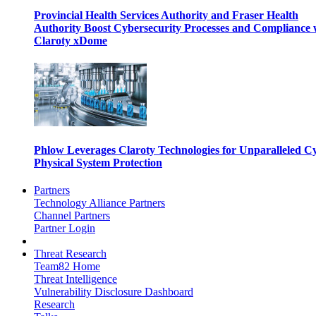
Provincial Health Services Authority and Fraser Health
Authority Boost Cybersecurity Processes and Compliance 
Claroty xDome
Phlow Leverages Claroty Technologies for Unparalleled C
Physical System Protection
Partners
Technology Alliance Partners
Channel Partners
Partner Login
Threat Research
Team82 Home
Threat Intelligence
Vulnerability Disclosure Dashboard
Research