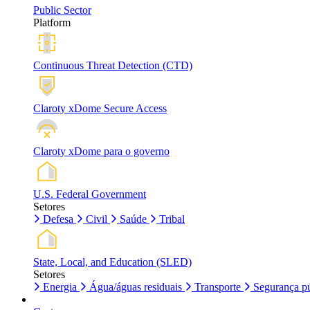
Public Sector
Platform
Continuous Threat Detection (CTD)
Claroty xDome Secure Access
Claroty xDome para o governo
U.S. Federal Government
Setores
Defesa
Civil
Saúde
Tribal
State, Local, and Education (SLED)
Setores
Energia
Água/águas residuais
Transporte
Segurança pú