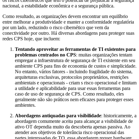
os riscos cibernéticos que têm o potencial de prejudicar a segurança
nacional, a estabilidade econômica e a segurança pública.
Como resultado, as organizações devem encontrar um equilíbrio
entre melhorar a produtividade e manter a conformidade regulatória
por um lado, reduzindo o risco cibernético que vem da
conectividade por outro. Há diversas abordagens para proteger suas
redes CPS hoje, que incluem:
Tentando aproveitar as ferramentas de TI existentes para
problemas centrados no CPS
: muitas organizações tentam
empregar a infraestrutura de segurança de TI existente em seu
ambiente CPS para fins de economia de custos e simplicidade.
No entanto, vários fatores - incluindo fragilidade do sistema,
arquiteturas exclusivas, protocolos proprietários, restrições
ambientais e operacionais - criam s risco operacional e limitam
a utilidade e aplicabilidade para usar essas ferramentas para
caso de uso de segurança de CPS. Como resultado, eles
geralmente não são práticos nem eficazes para proteger esses
ambientes.
Abordagens antiquadas para visibilidade
: historicamente, a
abordagem comumente aceita para alcançar a visibilidade de
ativo OT dependia muito da descoberta apenas passiva. Ao
atender aos objetivos de tolerância risco operacional das
partes interessadas de TO, essa abordagem requer hardware,