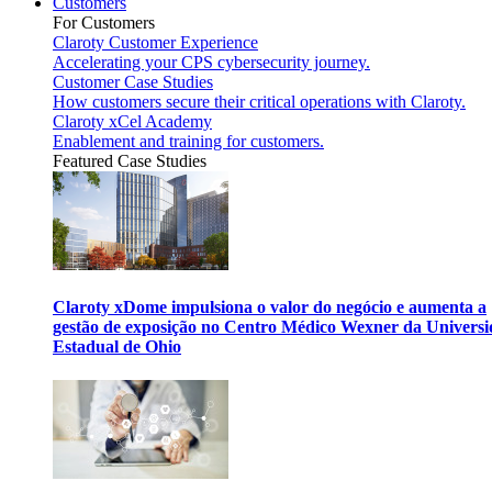
Customers
For Customers
Claroty Customer Experience
Accelerating your CPS cybersecurity journey.
Customer Case Studies
How customers secure their critical operations with Claroty.
Claroty xCel Academy
Enablement and training for customers.
Featured Case Studies
Claroty xDome impulsiona o valor do negócio e aumenta a
gestão de exposição no Centro Médico Wexner da Univers
Estadual de Ohio