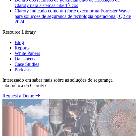
Claroty para sistemas ciberfísicos
Claroty Indicado como um forte executor na Forrester Wave
para soluções de segurança de tecnologia operacional, Q2 de
2024
Resource Library
Blog
Reports
White Papers
Datasheets
Case Studies
Podcasts
Interessado em saber mais sobre as soluções de segurança
cibernética da Claroty?
Request a Demo