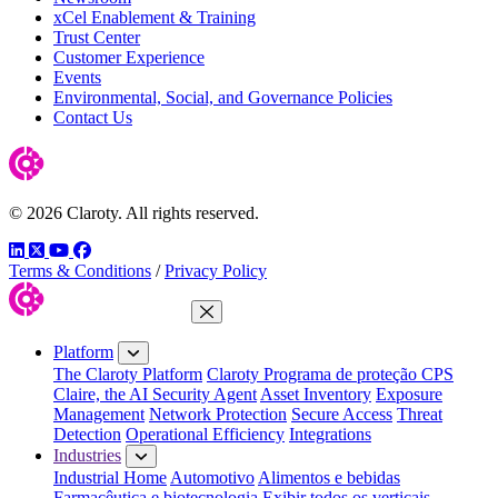
xCel Enablement & Training
Trust Center
Customer Experience
Events
Environmental, Social, and Governance Policies
Contact Us
© 2026 Claroty. All rights reserved.
LinkedIn
Twitter
YouTube
Facebook
Terms & Conditions
/
Privacy Policy
Close Menu
Platform
The Claroty Platform
Claroty Programa de proteção CPS
Claire, the AI Security Agent
Asset Inventory
Exposure
Management
Network Protection
Secure Access
Threat
Detection
Operational Efficiency
Integrations
Industries
Industrial Home
Automotivo
Alimentos e bebidas
Farmacêutica e biotecnologia
Exibir todos os verticais