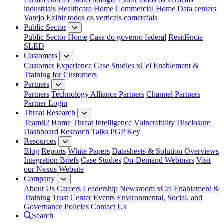
industriais
Healthcare Home
Commercial Home
Data centers
Varejo
Exibir todos os verticais comerciais
Public Sector
Public Sector Home
Casa do governo federal
Residência
SLED
Customers
Customer Experience
Case Studies
xCel Enablement &
Training for Customers
Partners
Partners
Technology Alliance Partners
Channel Partners
Partner Login
Threat Research
Team82 Home
Threat Intelligence
Vulnerability Disclosure
Dashboard
Research
Talks
PGP Key
Resources
Blog
Reports
White Papers
Datasheets & Solution Overviews
Integration Briefs
Case Studies
On-Demand Webinars
Visit
our Nexus Website
Company
About Us
Careers
Leadership
Newsroom
xCel Enablement &
Training
Trust Center
Events
Environmental, Social, and
Governance Policies
Contact Us
Search