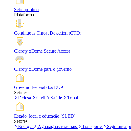
Setor público
Plataforma
Continuous Threat Detection (CTD)
Claroty xDome Secure Access
Claroty xDome para o governo
Governo Federal dos EUA
Setores
Defesa
Civil
Saúde
Tribal
Estado, local e educação (SLED)
Setores
Energia
Água/águas residuais
Transporte
Segurança pú