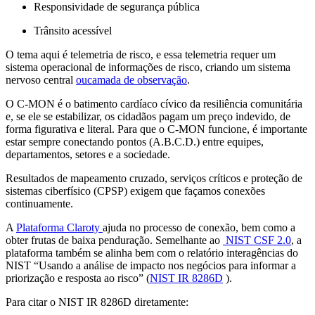
Responsividade de segurança pública
Trânsito acessível
O tema aqui é telemetria de risco, e essa telemetria requer um
sistema operacional de informações de risco, criando um sistema
nervoso central
oucamada de observação
.
O C-MON é o batimento cardíaco cívico da resiliência comunitária
e, se ele se estabilizar, os cidadãos pagam um preço indevido, de
forma figurativa e literal. Para que o C-MON funcione, é importante
estar sempre conectando pontos (A.B.C.D.) entre equipes,
departamentos, setores e a sociedade.
Resultados de mapeamento cruzado, serviços críticos e proteção de
sistemas ciberfísico (CPSP) exigem que façamos conexões
continuamente.
A
Plataforma Claroty
ajuda no processo de conexão, bem como a
obter frutas de baixa penduração. Semelhante ao
NIST CSF 2.0
, a
plataforma também se alinha bem com o relatório interagências do
NIST “Usando a análise de impacto nos negócios para informar a
priorização e resposta ao risco” (
NIST IR 8286D
).
Para citar o NIST IR 8286D diretamente: