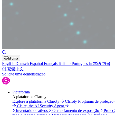
Alternar pesquisa
Idioma
English
Deutsch
Español
Français
Italiano
Português
日本語
한국
어
繁體中文
Solicite uma demonstração
Plataforma
A plataforma Claroty
Explore a plataforma Claroty
Claroty Programa de proteção
Claire, the AI Security Agent
Inventário de ativos
Gerenciamento de exposição
Proteç