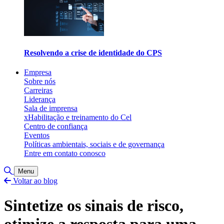
Resolvendo a crise de identidade do CPS
Empresa
Sobre nós
Carreiras
Liderança
Sala de imprensa
xHabilitação e treinamento do Cel
Centro de confiança
Eventos
Políticas ambientais, sociais e de governança
Entre em contato conosco
Alternar pesquisa
Menu
Voltar ao blog
Sintetize os sinais de risco,
otimize a resposta para uma