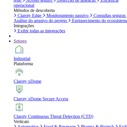
rede
Acesso seguro
Detecção de ameaças
Eficiência
operacional
Métodos de descoberta
Claroty Edge
Monitoramento passivo
Consultas seguras
Análise do arquivo do projeto
Enriquecimento do ecossistem
Integrações
Exibir todas as integrações
Setores
Industrial
Plataforma
Claroty xDome
Claroty xDome Secure Access
Claroty Continuous Threat Detection (CTD)
Verticais
Automotive
Food & Beverage
Pharma & Biotech
Exib