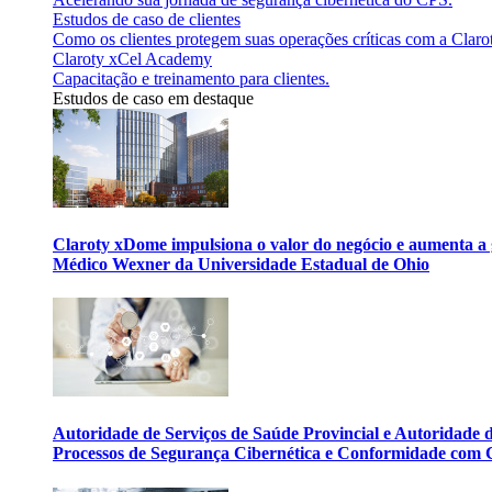
Estudos de caso de clientes
Como os clientes protegem suas operações críticas com a Claro
Claroty xCel Academy
Capacitação e treinamento para clientes.
Estudos de caso em destaque
Claroty xDome impulsiona o valor do negócio e aumenta a 
Médico Wexner da Universidade Estadual de Ohio
Autoridade de Serviços de Saúde Provincial e Autoridade
Processos de Segurança Cibernética e Conformidade com