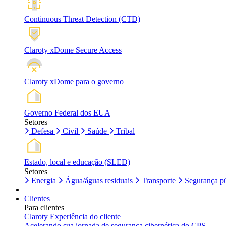
Continuous Threat Detection (CTD)
Claroty xDome Secure Access
Claroty xDome para o governo
Governo Federal dos EUA
Setores
Defesa
Civil
Saúde
Tribal
Estado, local e educação (SLED)
Setores
Energia
Água/águas residuais
Transporte
Segurança pú
Clientes
Para clientes
Claroty Experiência do cliente
Acelerando sua jornada de segurança cibernética do CPS.