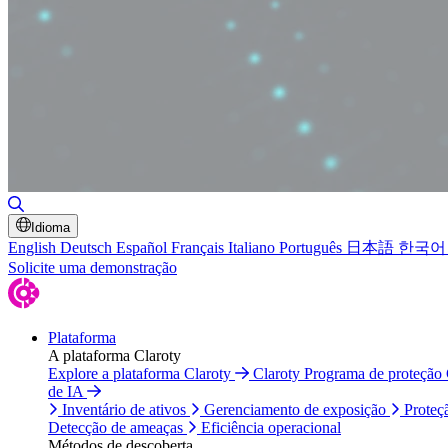
Alternar pesquisa
Idioma
English
Deutsch
Español
Français
Italiano
Português
日本語
한국어
Solicite uma demonstração
Plataforma
A plataforma Claroty
Explore a plataforma Claroty
Claroty Programa de proteção
de IA
Inventário de ativos
Gerenciamento de exposição
Proteç
Detecção de ameaças
Eficiência operacional
Métodos de descoberta