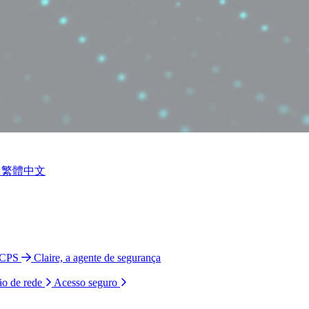
繁體中文
 CPS
Claire, a agente de segurança
ão de rede
Acesso seguro