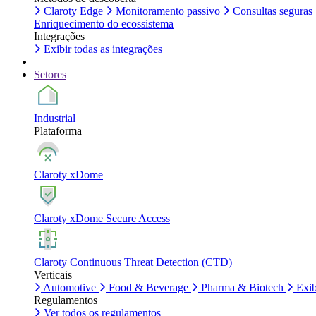
Claroty Edge
Monitoramento passivo
Consultas seguras
Enriquecimento do ecossistema
Integrações
Exibir todas as integrações
Setores
Industrial
Plataforma
Claroty xDome
Claroty xDome Secure Access
Claroty Continuous Threat Detection (CTD)
Verticais
Automotive
Food & Beverage
Pharma & Biotech
Exib
Regulamentos
Ver todos os regulamentos