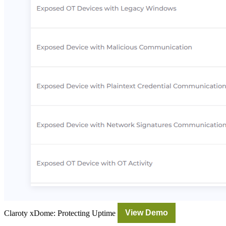
Claroty xDome: Protecting Uptime
View Demo