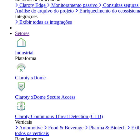
Claroty Edge
Monitoramento passivo
Consultas seguras
Análise do arquivo do projeto
Enriquecimento do ecossistem
Integrações
Exibir todas as integrações
Setores
Industrial
Plataforma
Claroty xDome
Claroty xDome Secure Access
Claroty Continuous Threat Detection (CTD)
Verticais
Automotive
Food & Beverage
Pharma & Biotech
Exib
todos os verticais
Regulamentos