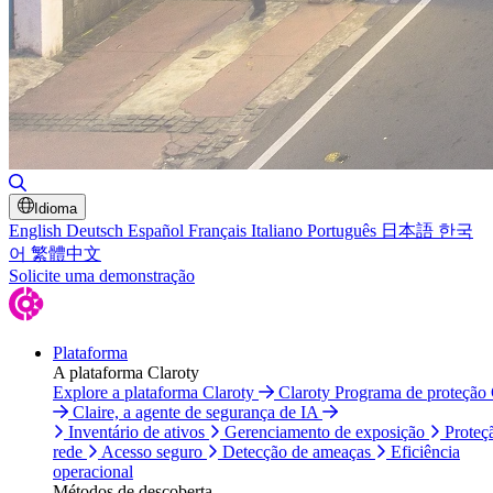
Alternar pesquisa
Idioma
English
Deutsch
Español
Français
Italiano
Português
日本語
한국
어
繁體中文
Solicite uma demonstração
Plataforma
A plataforma Claroty
Explore a plataforma Claroty
Claroty Programa de proteção
Claire, a agente de segurança de IA
Inventário de ativos
Gerenciamento de exposição
Proteç
rede
Acesso seguro
Detecção de ameaças
Eficiência
operacional
Métodos de descoberta