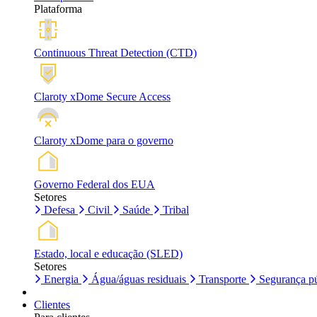
Plataforma
Continuous Threat Detection (CTD)
Claroty xDome Secure Access
Claroty xDome para o governo
Governo Federal dos EUA
Setores
Defesa
Civil
Saúde
Tribal
Estado, local e educação (SLED)
Setores
Energia
Água/águas residuais
Transporte
Segurança pú
Clientes