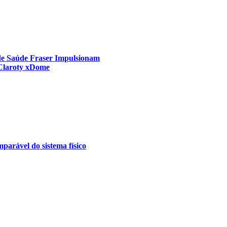
 de Saúde Fraser Impulsionam
 Claroty xDome
parável do sistema físico