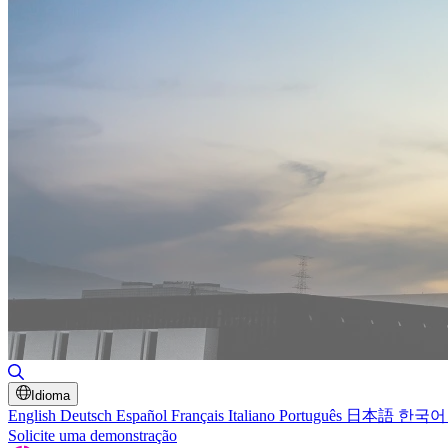
Alternar pesquisa
Idioma
English
Deutsch
Español
Français
Italiano
Português
日本語
한국어
Solicite uma demonstração