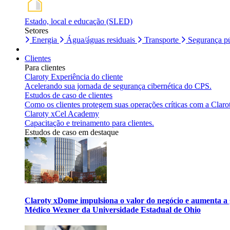
Estado, local e educação (SLED)
Setores
Energia
Água/águas residuais
Transporte
Segurança pú
Clientes
Para clientes
Claroty Experiência do cliente
Acelerando sua jornada de segurança cibernética do CPS.
Estudos de caso de clientes
Como os clientes protegem suas operações críticas com a Claro
Claroty xCel Academy
Capacitação e treinamento para clientes.
Estudos de caso em destaque
Claroty xDome impulsiona o valor do negócio e aumenta a 
Médico Wexner da Universidade Estadual de Ohio