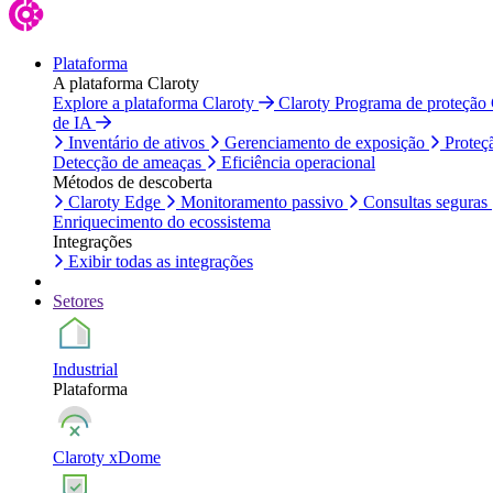
Plataforma
A plataforma Claroty
Explore a plataforma Claroty
Claroty Programa de proteção
de IA
Inventário de ativos
Gerenciamento de exposição
Proteç
Detecção de ameaças
Eficiência operacional
Métodos de descoberta
Claroty Edge
Monitoramento passivo
Consultas seguras
Enriquecimento do ecossistema
Integrações
Exibir todas as integrações
Setores
Industrial
Plataforma
Claroty xDome