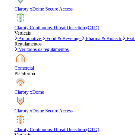
Claroty xDome Secure Access
Claroty Continuous Threat Detection (CTD)
Verticais
Automotive
Food & Beverage
Pharma & Biotech
Exib
Regulamentos
Ver todos os regulamentos
Comercial
Plataforma
Claroty xDome
Claroty xDome Secure Access
Claroty Continuous Threat Detection (CTD)
Verticais