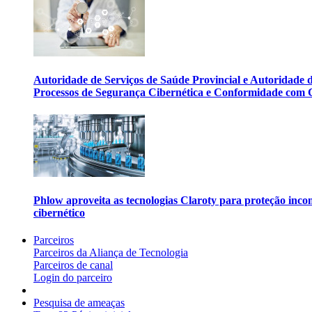
Autoridade de Serviços de Saúde Provincial e Autoridade
Processos de Segurança Cibernética e Conformidade com
Phlow aproveita as tecnologias Claroty para proteção incom
cibernético
Parceiros
Parceiros da Aliança de Tecnologia
Parceiros de canal
Login do parceiro
Pesquisa de ameaças