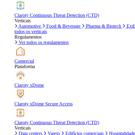
Claroty Continuous Threat Detection (CTD)
Verticais
Automotive
Food & Beverage
Pharma & Biotech
Exib
todos os verticais
Regulamentos
Ver todos os regulamentos
Comercial
Plataforma
Claroty xDome
Claroty xDome Secure Access
Claroty Continuous Threat Detection (CTD)
Verticais
Data centers
Varejo
Edifícios comerciais
Hospitalidad