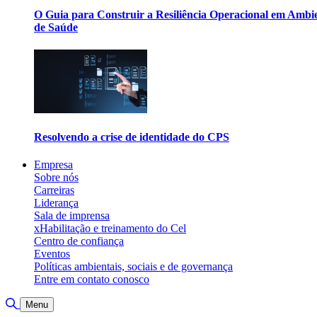
O Guia para Construir a Resiliência Operacional em Ambi
de Saúde
Resolvendo a crise de identidade do CPS
Empresa
Sobre nós
Carreiras
Liderança
Sala de imprensa
xHabilitação e treinamento do Cel
Centro de confiança
Eventos
Políticas ambientais, sociais e de governança
Entre em contato conosco
Alternar pesquisa
Menu