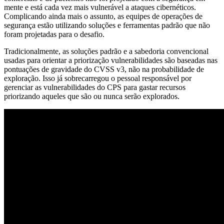
mente e está cada vez mais vulnerável a ataques cibernéticos.
Complicando ainda mais o assunto, as equipes de operações de
segurança estão utilizando soluções e ferramentas padrão que não
foram projetadas para o desafio.
Tradicionalmente, as soluções padrão e a sabedoria convencional
usadas para orientar a priorização vulnerabilidades são baseadas nas
pontuações de gravidade do CVSS v3, não na probabilidade de
exploração. Isso já sobrecarregou o pessoal responsável por
gerenciar as vulnerabilidades do CPS para gastar recursos
priorizando aqueles que são ou nunca serão explorados.