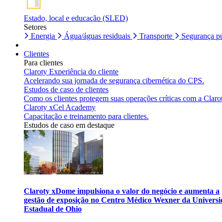
Estado, local e educação (SLED)
Setores
Energia
Água/águas residuais
Transporte
Segurança pú
Clientes
Para clientes
Claroty Experiência do cliente
Acelerando sua jornada de segurança cibernética do CPS.
Estudos de caso de clientes
Como os clientes protegem suas operações críticas com a Claro
Claroty xCel Academy
Capacitação e treinamento para clientes.
Estudos de caso em destaque
Claroty xDome impulsiona o valor do negócio e aumenta a
gestão de exposição no Centro Médico Wexner da Univers
Estadual de Ohio