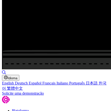
Alternar pesquisa
Idioma
English
Deutsch
Español
Français
Italiano
Português
日本語
한국
어
繁體中文
Solicite uma demonstração
Plataforma