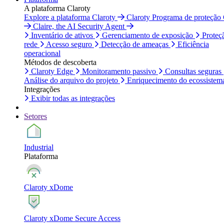
A plataforma Claroty
Explore a plataforma Claroty
Claroty Programa de proteção
Claire, the AI Security Agent
Inventário de ativos
Gerenciamento de exposição
Proteç
rede
Acesso seguro
Detecção de ameaças
Eficiência
operacional
Métodos de descoberta
Claroty Edge
Monitoramento passivo
Consultas seguras
Análise do arquivo do projeto
Enriquecimento do ecossistem
Integrações
Exibir todas as integrações
Setores
Industrial
Plataforma
Claroty xDome
Claroty xDome Secure Access