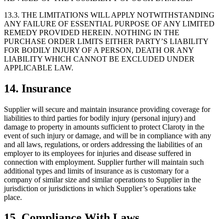
13.3. THE LIMITATIONS WILL APPLY NOTWITHSTANDING
ANY FAILURE OF ESSENTIAL PURPOSE OF ANY LIMITED
REMEDY PROVIDED HEREIN. NOTHING IN THE
PURCHASE ORDER LIMITS EITHER PARTY’S LIABILITY
FOR BODILY INJURY OF A PERSON, DEATH OR ANY
LIABILITY WHICH CANNOT BE EXCLUDED UNDER
APPLICABLE LAW.
14. Insurance
Supplier will secure and maintain insurance providing coverage for
liabilities to third parties for bodily injury (personal injury) and
damage to property in amounts sufficient to protect Claroty in the
event of such injury or damage, and will be in compliance with any
and all laws, regulations, or orders addressing the liabilities of an
employer to its employees for injuries and disease suffered in
connection with employment. Supplier further will maintain such
additional types and limits of insurance as is customary for a
company of similar size and similar operations to Supplier in the
jurisdiction or jurisdictions in which Supplier’s operations take
place.
15. Compliance With Laws