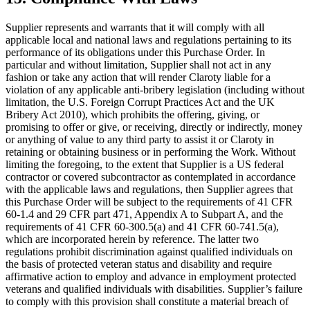
Supplier represents and warrants that it will comply with all
applicable local and national laws and regulations pertaining to its
performance of its obligations under this Purchase Order. In
particular and without limitation, Supplier shall not act in any
fashion or take any action that will render Claroty liable for a
violation of any applicable anti-bribery legislation (including without
limitation, the U.S. Foreign Corrupt Practices Act and the UK
Bribery Act 2010), which prohibits the offering, giving, or
promising to offer or give, or receiving, directly or indirectly, money
or anything of value to any third party to assist it or Claroty in
retaining or obtaining business or in performing the Work. Without
limiting the foregoing, to the extent that Supplier is a US federal
contractor or covered subcontractor as contemplated in accordance
with the applicable laws and regulations, then Supplier agrees that
this Purchase Order will be subject to the requirements of 41 CFR
60-1.4 and 29 CFR part 471, Appendix A to Subpart A, and the
requirements of 41 CFR 60-300.5(a) and 41 CFR 60-741.5(a),
which are incorporated herein by reference. The latter two
regulations prohibit discrimination against qualified individuals on
the basis of protected veteran status and disability and require
affirmative action to employ and advance in employment protected
veterans and qualified individuals with disabilities. Supplier’s failure
to comply with this provision shall constitute a material breach of