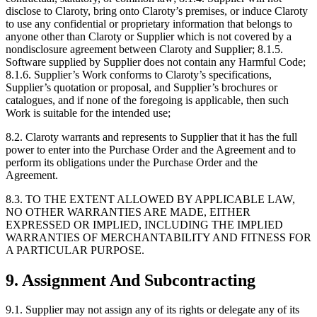
disclose to Claroty, bring onto Claroty’s premises, or induce Claroty
to use any confidential or proprietary information that belongs to
anyone other than Claroty or Supplier which is not covered by a
nondisclosure agreement between Claroty and Supplier; 8.1.5.
Software supplied by Supplier does not contain any Harmful Code;
8.1.6. Supplier’s Work conforms to Claroty’s specifications,
Supplier’s quotation or proposal, and Supplier’s brochures or
catalogues, and if none of the foregoing is applicable, then such
Work is suitable for the intended use;
8.2. Claroty warrants and represents to Supplier that it has the full
power to enter into the Purchase Order and the Agreement and to
perform its obligations under the Purchase Order and the
Agreement.
8.3. TO THE EXTENT ALLOWED BY APPLICABLE LAW,
NO OTHER WARRANTIES ARE MADE, EITHER
EXPRESSED OR IMPLIED, INCLUDING THE IMPLIED
WARRANTIES OF MERCHANTABILITY AND FITNESS FOR
A PARTICULAR PURPOSE.
9. Assignment And Subcontracting
9.1. Supplier may not assign any of its rights or delegate any of its