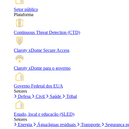
Setor público
Plataforma
Continuous Threat Detection (CTD)
Claroty xDome Secure Access
Claroty xDome para o governo
Governo Federal dos EUA
Setores
Defesa
Civil
Saúde
Tribal
Estado, local e educação (SLED)
Setores
Energia
Água/águas residuais
Transporte
Segurança pú