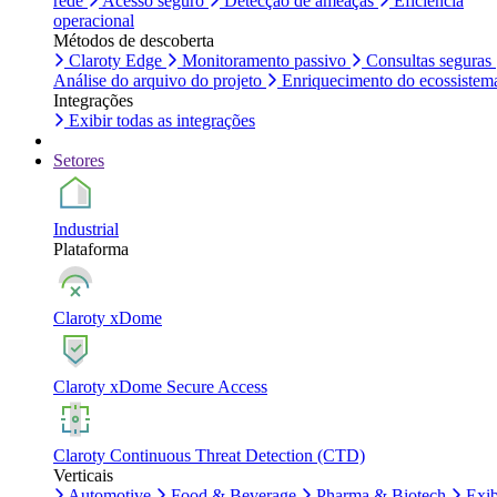
rede
Acesso seguro
Detecção de ameaças
Eficiência
operacional
Métodos de descoberta
Claroty Edge
Monitoramento passivo
Consultas seguras
Análise do arquivo do projeto
Enriquecimento do ecossistem
Integrações
Exibir todas as integrações
Setores
Industrial
Plataforma
Claroty xDome
Claroty xDome Secure Access
Claroty Continuous Threat Detection (CTD)
Verticais
Automotive
Food & Beverage
Pharma & Biotech
Exib