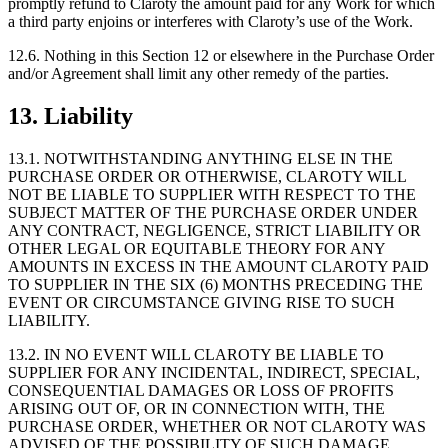
promptly refund to Claroty the amount paid for any Work for which
a third party enjoins or interferes with Claroty’s use of the Work.
12.6. Nothing in this Section 12 or elsewhere in the Purchase Order
and/or Agreement shall limit any other remedy of the parties.
13. Liability
13.1. NOTWITHSTANDING ANYTHING ELSE IN THE
PURCHASE ORDER OR OTHERWISE, CLAROTY WILL
NOT BE LIABLE TO SUPPLIER WITH RESPECT TO THE
SUBJECT MATTER OF THE PURCHASE ORDER UNDER
ANY CONTRACT, NEGLIGENCE, STRICT LIABILITY OR
OTHER LEGAL OR EQUITABLE THEORY FOR ANY
AMOUNTS IN EXCESS IN THE AMOUNT CLAROTY PAID
TO SUPPLIER IN THE SIX (6) MONTHS PRECEDING THE
EVENT OR CIRCUMSTANCE GIVING RISE TO SUCH
LIABILITY.
13.2. IN NO EVENT WILL CLAROTY BE LIABLE TO
SUPPLIER FOR ANY INCIDENTAL, INDIRECT, SPECIAL,
CONSEQUENTIAL DAMAGES OR LOSS OF PROFITS
ARISING OUT OF, OR IN CONNECTION WITH, THE
PURCHASE ORDER, WHETHER OR NOT CLAROTY WAS
ADVISED OF THE POSSIBILITY OF SUCH DAMAGE.