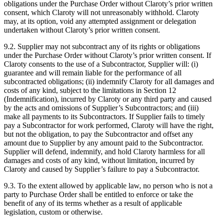
obligations under the Purchase Order without Claroty’s prior written
consent, which Claroty will not unreasonably withhold. Claroty
may, at its option, void any attempted assignment or delegation
undertaken without Claroty’s prior written consent.
9.2. Supplier may not subcontract any of its rights or obligations
under the Purchase Order without Claroty’s prior written consent. If
Claroty consents to the use of a Subcontractor, Supplier will: (i)
guarantee and will remain liable for the performance of all
subcontracted obligations; (ii) indemnify Claroty for all damages and
costs of any kind, subject to the limitations in Section 12
(Indemnification), incurred by Claroty or any third party and caused
by the acts and omissions of Supplier’s Subcontractors; and (iii)
make all payments to its Subcontractors. If Supplier fails to timely
pay a Subcontractor for work performed, Claroty will have the right,
but not the obligation, to pay the Subcontractor and offset any
amount due to Supplier by any amount paid to the Subcontractor.
Supplier will defend, indemnify, and hold Claroty harmless for all
damages and costs of any kind, without limitation, incurred by
Claroty and caused by Supplier’s failure to pay a Subcontractor.
9.3. To the extent allowed by applicable law, no person who is not a
party to Purchase Order shall be entitled to enforce or take the
benefit of any of its terms whether as a result of applicable
legislation, custom or otherwise.