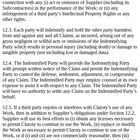
connection with any (i) act or omission of Supplier (including its
Subcontractors) in the performance of the Work; or (ii) any
infringement of a third party’s Intellectual Property Rights or any
other rights.
12.3. Each party will indemnify and hold the other party harmless
from and against any and all Claims, as incurred, arising out of any
gross negligent or willful acts or omissions of the Indemnifying
Party which results in personal injury (including death) or damage to
tangible property (not including lost or damaged data).
12.4. The Indemnified Party will provide the Indemnifying Party
with prompt written notice of the Claim and permit the Indemnifying
Party to control the defense, settlement, adjustment, or compromise
of any Claim. The Indemnified Party may employ counsel at its own
expense to assist it with respect to any Claim. The Indemnified Party
will have no authority to settle any Claim on the Indemnified Party’s
behalf.
12.5. If a third party enjoins or interferes with Claroty’s use of any
Work, then in addition to Supplier’s obligations under Section 12.2,
Supplier will use its best efforts to (i) obtain any licenses necessary
to permit Claroty to continue to use the Work, (ii) replace or modify
the Work as necessary to permit Claroty to continue to use of the
Work, or if (i) and (ii) are not commercially reasonable, then (iii)