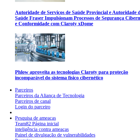
Autoridade de Serviços de Saúde Provincial e Autoridade 
Saúde Fraser Impulsionam Processos de Segurança Cibern
e Conformidade com Claroty xDome
Phlow aproveita as tecnologias Claroty para proteção
incomparável do sistema físico cibernético
Parceiros
Parceiros da Aliança de Tecnologia
Parceiros de canal
Login do parceiro
Pesquisa de ameaças
Team82 Página inicial
inteligência contra ameaças
Painel de divulgação de vulnerabilidades