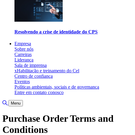
Resolvendo a crise de identidade do CPS
Empresa
Sobre nós
Carreiras
Liderança
Sala de imprensa
xHabilitação e treinamento do Cel
Centro de confiança
Eventos
Políticas ambientais, sociais e de governança
Entre em contato conosco
Alternar pesquisa
Menu
Purchase Order Terms and
Conditions