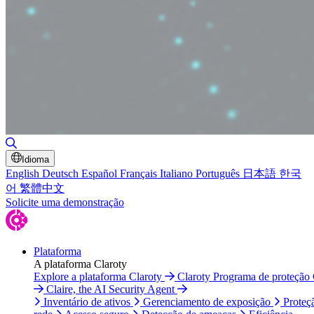
Alternar pesquisa
Idioma
English
Deutsch
Español
Français
Italiano
Português
日本語
한국
어
繁體中文
Solicite uma demonstração
Plataforma
A plataforma Claroty
Explore a plataforma Claroty
Claroty Programa de proteção
Claire, the AI Security Agent
Inventário de ativos
Gerenciamento de exposição
Proteç