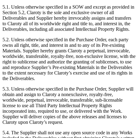
5.1. Unless otherwise specified in a SOW and except as provided in
Section 5.2, Claroty is the sole and exclusive owner of all
Deliverables and Supplier hereby irrevocably assigns and transfers
to Claroty all of its worldwide right and title to, and interest in, the
Deliverables, including all associated Intellectual Property Rights.
5.2. Unless otherwise specified in the Purchase Order, each party
owns all right, title, and interest in and to any of its Pre-existing
Materials. Supplier hereby grants Claroty a perpetual, irrevocable,
worldwide, transferable, royalty-free, non-exclusive license, with the
right to sublicense and authorize the granting of sublicenses, to use
and reproduce Supplier’s Pre-existing Materials in the Deliverables
to the extent necessary for Claroty’s exercise and use of its rights in
the Deliverables.
5.3. Unless otherwise specified in the Purchase Order, Supplier will
obtain and assign to Claroty a nonexclusive, royalty-free,
worldwide, perpetual, irrevocable, transferable, sub-licensable
license to use all Third Party Intellectual Property Rights
incorporated into, required to use, or delivered with the Work.
Supplier will deliver copies of the above releases and licenses to
Claroty upon Claroty’s request.
5.4. The Supplier shall not use any open source code in any Works