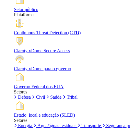
Setor público
Plataforma
Continuous Threat Detection (CTD)
Claroty xDome Secure Access
Claroty xDome para o governo
Governo Federal dos EUA
Setores
Defesa
Civil
Saúde
Tribal
Estado, local e educação (SLED)
Setores
Energia
Água/águas residuais
Transporte
Segurança pú