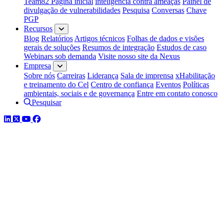
Team82 Página inicial
inteligência contra ameaças
Painel de
divulgação de vulnerabilidades
Pesquisa
Conversas
Chave
PGP
Recursos
Blog
Relatórios
Artigos técnicos
Folhas de dados e visões
gerais de soluções
Resumos de integração
Estudos de caso
Webinars sob demanda
Visite nosso site da Nexus
Empresa
Sobre nós
Carreiras
Liderança
Sala de imprensa
xHabilitação
e treinamento do Cel
Centro de confiança
Eventos
Políticas
ambientais, sociais e de governança
Entre em contato conosco
Pesquisar
LinkedIn
Twitter
YouTube
Facebook