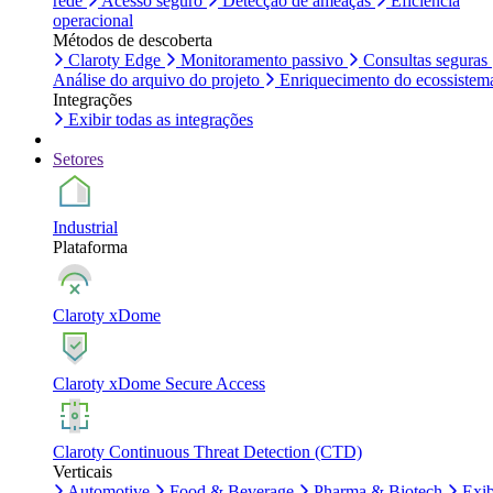
rede
Acesso seguro
Detecção de ameaças
Eficiência
operacional
Métodos de descoberta
Claroty Edge
Monitoramento passivo
Consultas seguras
Análise do arquivo do projeto
Enriquecimento do ecossistem
Integrações
Exibir todas as integrações
Setores
Industrial
Plataforma
Claroty xDome
Claroty xDome Secure Access
Claroty Continuous Threat Detection (CTD)
Verticais
Automotive
Food & Beverage
Pharma & Biotech
Exib