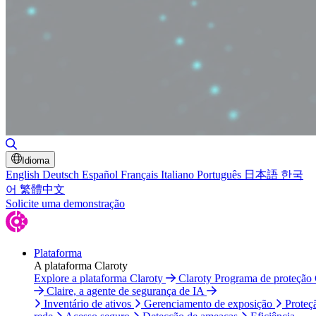
Alternar pesquisa
Idioma
English
Deutsch
Español
Français
Italiano
Português
日本語
한국
어
繁體中文
Solicite uma demonstração
Plataforma
A plataforma Claroty
Explore a plataforma Claroty
Claroty Programa de proteção
Claire, a agente de segurança de IA
Inventário de ativos
Gerenciamento de exposição
Proteç