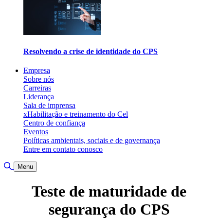
Resolvendo a crise de identidade do CPS
Empresa
Sobre nós
Carreiras
Liderança
Sala de imprensa
xHabilitação e treinamento do Cel
Centro de confiança
Eventos
Políticas ambientais, sociais e de governança
Entre em contato conosco
Alternar pesquisa
Menu
Teste de maturidade de
segurança do CPS