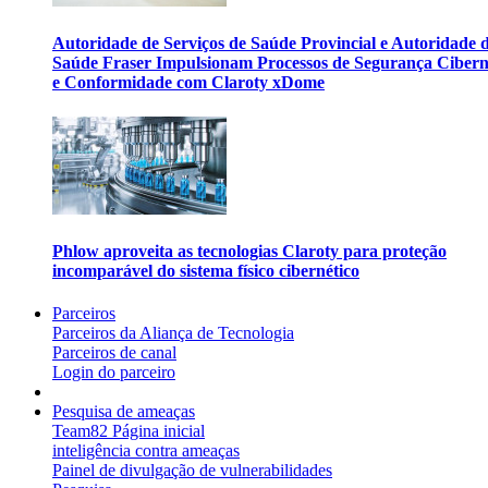
Autoridade de Serviços de Saúde Provincial e Autoridade 
Saúde Fraser Impulsionam Processos de Segurança Cibern
e Conformidade com Claroty xDome
Phlow aproveita as tecnologias Claroty para proteção
incomparável do sistema físico cibernético
Parceiros
Parceiros da Aliança de Tecnologia
Parceiros de canal
Login do parceiro
Pesquisa de ameaças
Team82 Página inicial
inteligência contra ameaças
Painel de divulgação de vulnerabilidades