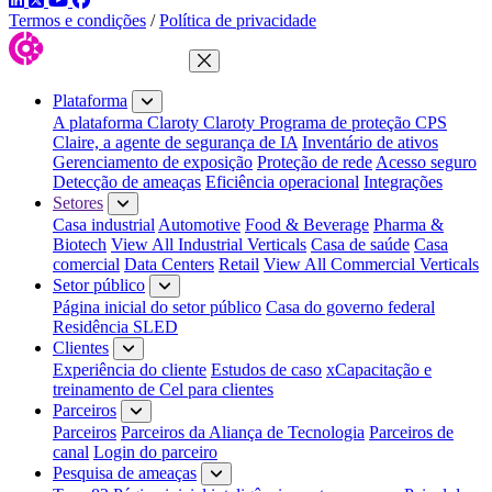
Termos e condições
/
Política de privacidade
Fechar menu
Plataforma
A plataforma Claroty
Claroty Programa de proteção CPS
Claire, a agente de segurança de IA
Inventário de ativos
Gerenciamento de exposição
Proteção de rede
Acesso seguro
Detecção de ameaças
Eficiência operacional
Integrações
Setores
Casa industrial
Automotive
Food & Beverage
Pharma &
Biotech
View All Industrial Verticals
Casa de saúde
Casa
comercial
Data Centers
Retail
View All Commercial Verticals
Setor público
Página inicial do setor público
Casa do governo federal
Residência SLED
Clientes
Experiência do cliente
Estudos de caso
xCapacitação e
treinamento de Cel para clientes
Parceiros
Parceiros
Parceiros da Aliança de Tecnologia
Parceiros de
canal
Login do parceiro
Pesquisa de ameaças