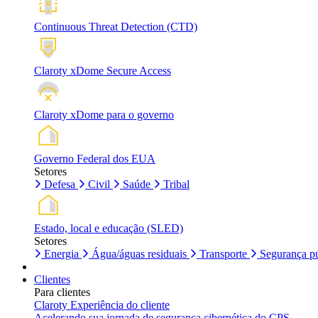
Continuous Threat Detection (CTD)
Claroty xDome Secure Access
Claroty xDome para o governo
Governo Federal dos EUA
Setores
Defesa
Civil
Saúde
Tribal
Estado, local e educação (SLED)
Setores
Energia
Água/águas residuais
Transporte
Segurança pú
Clientes
Para clientes
Claroty Experiência do cliente
Acelerando sua jornada de segurança cibernética do CPS.