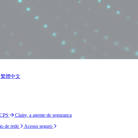
繁體中文
 CPS
Claire, a agente de segurança
ão de rede
Acesso seguro