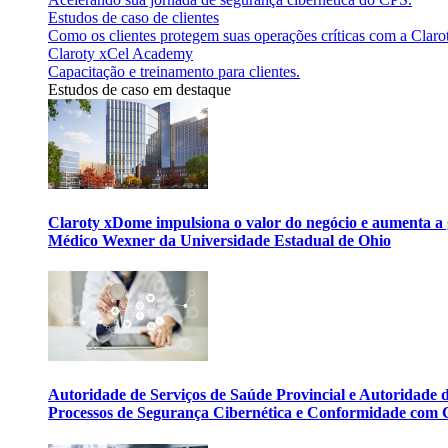
Estudos de caso de clientes
Como os clientes protegem suas operações críticas com a Claro
Claroty xCel Academy
Capacitação e treinamento para clientes.
Estudos de caso em destaque
Claroty xDome impulsiona o valor do negócio e aumenta a 
Médico Wexner da Universidade Estadual de Ohio
Autoridade de Serviços de Saúde Provincial e Autoridade
Processos de Segurança Cibernética e Conformidade com