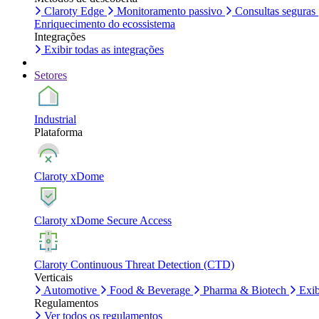
Claroty Edge
Monitoramento passivo
Consultas seguras
Enriquecimento do ecossistema
Integrações
Exibir todas as integrações
Setores
Industrial
Plataforma
Claroty xDome
Claroty xDome Secure Access
Claroty Continuous Threat Detection (CTD)
Verticais
Automotive
Food & Beverage
Pharma & Biotech
Exib
Regulamentos
Ver todos os regulamentos