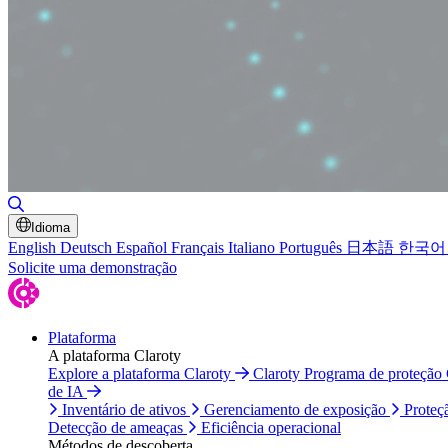
Alternar pesquisa
Idioma
English
Deutsch
Español
Français
Italiano
Português
日本語
한국어
Solicite uma demonstração
Plataforma
A plataforma Claroty
Explore a plataforma Claroty
Claroty Programa de proteção
de IA
Inventário de ativos
Gerenciamento de exposição
Proteç
Detecção de ameaças
Eficiência operacional
Métodos de descoberta