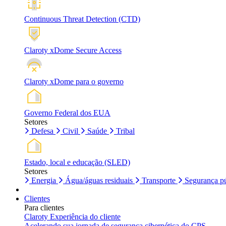
Continuous Threat Detection (CTD)
Claroty xDome Secure Access
Claroty xDome para o governo
Governo Federal dos EUA
Setores
Defesa
Civil
Saúde
Tribal
Estado, local e educação (SLED)
Setores
Energia
Água/águas residuais
Transporte
Segurança pú
Clientes
Para clientes
Claroty Experiência do cliente
Acelerando sua jornada de segurança cibernética do CPS.