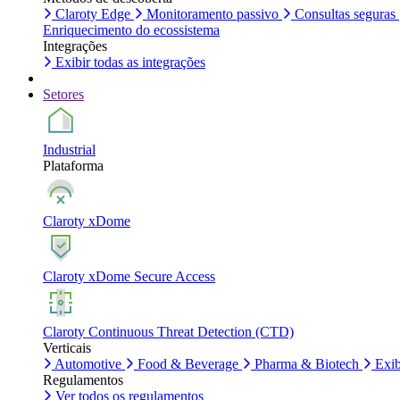
Claroty Edge
Monitoramento passivo
Consultas seguras
Enriquecimento do ecossistema
Integrações
Exibir todas as integrações
Setores
Industrial
Plataforma
Claroty xDome
Claroty xDome Secure Access
Claroty Continuous Threat Detection (CTD)
Verticais
Automotive
Food & Beverage
Pharma & Biotech
Exib
Regulamentos
Ver todos os regulamentos