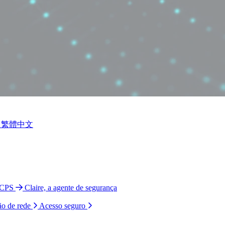
繁體中文
 CPS
Claire, a agente de segurança
ão de rede
Acesso seguro