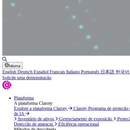
Alternar pesquisa
Idioma
English
Deutsch
Español
Français
Italiano
Português
日本語
한국어
Solicite uma demonstração
Plataforma
A plataforma Claroty
Explore a plataforma Claroty
Claroty Programa de proteção
de IA
Inventário de ativos
Gerenciamento de exposição
Proteç
Detecção de ameaças
Eficiência operacional
Métodos de descoberta