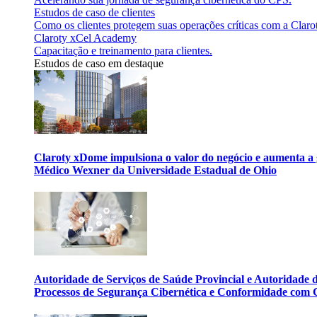
Estudos de caso de clientes
Como os clientes protegem suas operações críticas com a Claro
Claroty xCel Academy
Capacitação e treinamento para clientes.
Estudos de caso em destaque
Claroty xDome impulsiona o valor do negócio e aumenta a 
Médico Wexner da Universidade Estadual de Ohio
Autoridade de Serviços de Saúde Provincial e Autoridade
Processos de Segurança Cibernética e Conformidade com