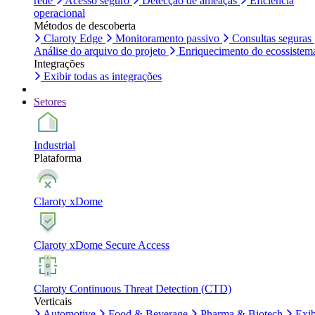
rede
Acesso seguro
Detecção de ameaças
Eficiência
operacional
Métodos de descoberta
Claroty Edge
Monitoramento passivo
Consultas seguras
Análise do arquivo do projeto
Enriquecimento do ecossistem
Integrações
Exibir todas as integrações
Setores
Industrial
Plataforma
Claroty xDome
Claroty xDome Secure Access
Claroty Continuous Threat Detection (CTD)
Verticais
Automotive
Food & Beverage
Pharma & Biotech
Exib