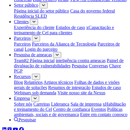
Setor público
Página inicial do setor público
Casa do governo federal
Residência SLED
Clientes
Experiência do cliente
Estudos de caso
xCapacitação e
treinamento de Cel para clientes
Parceiros
Parceiros
Parceiros da Aliança de Tecnologia
Parceiros de
canal
Login do parceiro
Pesquisa de ameaças
Team82 Página inicial
inteligência contra ameaças
Painel de
divulgação de vulnerabilidades
Pesquisa
Conversas
Chave
PGP
Recursos
Blog
Relatórios
Artigos técnicos
Folhas de dados e visões
gerais de soluções
Resumos de integração
Estudos de caso
Webinars sob demanda
Visite nosso site da Nexus
Empresa
Sobre nós
Carreiras
Liderança
Sala de imprensa
xHabilitação
e treinamento do Cel
Centro de confiança
Eventos
Políticas
ambientais, sociais e de governança
Entre em contato conosco
Pesquisar
LinkedIn
Twitter
YouTube
Facebook