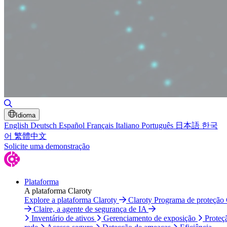
Alternar pesquisa
Idioma
English
Deutsch
Español
Français
Italiano
Português
日本語
한국
어
繁體中文
Solicite uma demonstração
Plataforma
A plataforma Claroty
Explore a plataforma Claroty
Claroty Programa de proteção
Claire, a agente de segurança de IA
Inventário de ativos
Gerenciamento de exposição
Proteç