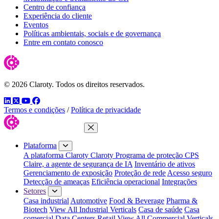
Centro de confiança
Experiência do cliente
Eventos
Políticas ambientais, sociais e de governança
Entre em contato conosco
© 2026 Claroty. Todos os direitos reservados.
LinkedIn
Twitter
YouTube
Facebook
Termos e condições
/
Política de privacidade
Fechar menu
Plataforma
A plataforma Claroty
Claroty Programa de proteção CPS
Claire, a agente de segurança de IA
Inventário de ativos
Gerenciamento de exposição
Proteção de rede
Acesso seguro
Detecção de ameaças
Eficiência operacional
Integrações
Setores
Casa industrial
Automotive
Food & Beverage
Pharma &
Biotech
View All Industrial Verticals
Casa de saúde
Casa
comercial
Data Centers
Retail
View All Commercial Verticals