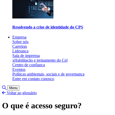
Resolvendo a crise de identidade do CPS
Empresa
Sobre nós
Carreiras
Liderança
Sala de imprensa
xHabilitação e treinamento do Cel
Centro de confiança
Eventos
Políticas ambientais, sociais e de governança
Entre em contato conosco
Alternar pesquisa
Menu
Voltar ao glossário
O que é acesso seguro?