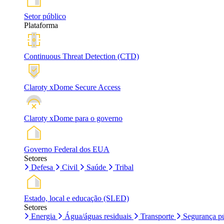
Setor público
Plataforma
Continuous Threat Detection (CTD)
Claroty xDome Secure Access
Claroty xDome para o governo
Governo Federal dos EUA
Setores
Defesa
Civil
Saúde
Tribal
Estado, local e educação (SLED)
Setores
Energia
Água/águas residuais
Transporte
Segurança pú