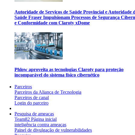
Autoridade de Serviços de Saúde Provincial e Autoridade 
Saúde Fraser Impulsionam Processos de Segurança Cibern
e Conformidade com Claroty xDome
Phlow aproveita as tecnologias Claroty para proteção
incomparável do sistema físico cibernético
Parceiros
Parceiros da Aliança de Tecnologia
Parceiros de canal
Login do parceiro
Pesquisa de ameaças
Team82 Página inicial
inteligência contra ameaças
Painel de divulgação de vulnerabilidades