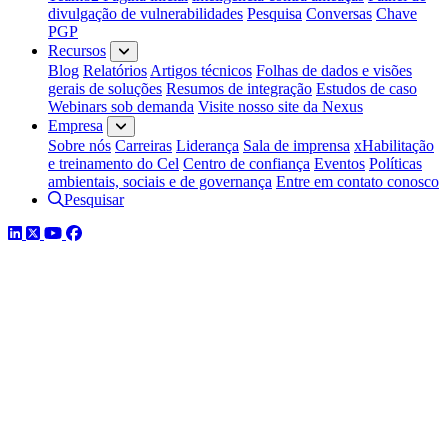
divulgação de vulnerabilidades
Pesquisa
Conversas
Chave
PGP
Recursos
Blog
Relatórios
Artigos técnicos
Folhas de dados e visões
gerais de soluções
Resumos de integração
Estudos de caso
Webinars sob demanda
Visite nosso site da Nexus
Empresa
Sobre nós
Carreiras
Liderança
Sala de imprensa
xHabilitação
e treinamento do Cel
Centro de confiança
Eventos
Políticas
ambientais, sociais e de governança
Entre em contato conosco
Pesquisar
LinkedIn
Twitter
YouTube
Facebook