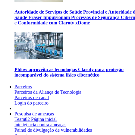
Autoridade de Serviços de Saúde Provincial e Autoridade 
Saúde Fraser Impulsionam Processos de Segurança Cibern
e Conformidade com Claroty xDome
Phlow aproveita as tecnologias Claroty para proteção
incomparável do sistema físico cibernético
Parceiros
Parceiros da Aliança de Tecnologia
Parceiros de canal
Login do parceiro
Pesquisa de ameaças
Team82 Página inicial
inteligência contra ameaças
Painel de divulgação de vulnerabilidades