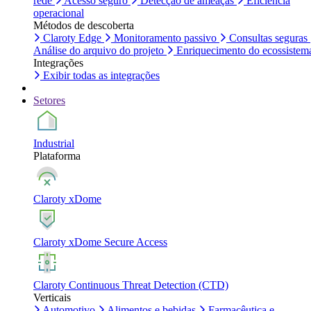
rede
Acesso seguro
Detecção de ameaças
Eficiência
operacional
Métodos de descoberta
Claroty Edge
Monitoramento passivo
Consultas seguras
Análise do arquivo do projeto
Enriquecimento do ecossistem
Integrações
Exibir todas as integrações
Setores
Industrial
Plataforma
Claroty xDome
Claroty xDome Secure Access
Claroty Continuous Threat Detection (CTD)
Verticais
Automotivo
Alimentos e bebidas
Farmacêutica e