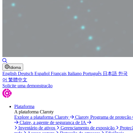
Alternar pesquisa
Idioma
English
Deutsch
Español
Français
Italiano
Português
日本語
한국
어
繁體中文
Solicite uma demonstração
Plataforma
A plataforma Claroty
Explore a plataforma Claroty
Claroty Programa de proteção
Claire, a agente de segurança de IA
Inventário de ativos
Gerenciamento de exposição
Proteç