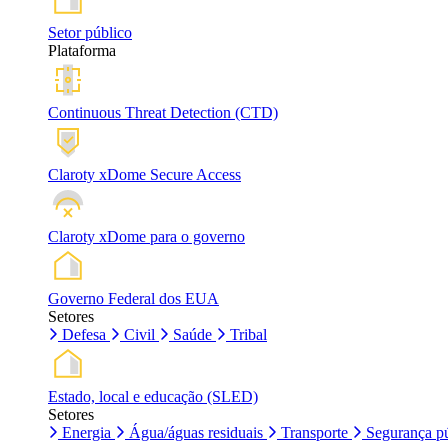
Setor público
Plataforma
Continuous Threat Detection (CTD)
Claroty xDome Secure Access
Claroty xDome para o governo
Governo Federal dos EUA
Setores
Defesa
Civil
Saúde
Tribal
Estado, local e educação (SLED)
Setores
Energia
Água/águas residuais
Transporte
Segurança pú