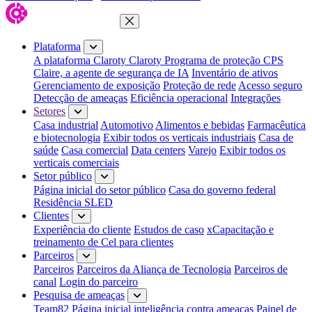
Fechar menu
Plataforma
A plataforma Claroty
Claroty Programa de proteção CPS
Claire, a agente de segurança de IA
Inventário de ativos
Gerenciamento de exposição
Proteção de rede
Acesso seguro
Detecção de ameaças
Eficiência operacional
Integrações
Setores
Casa industrial
Automotivo
Alimentos e bebidas
Farmacêutica
e biotecnologia
Exibir todos os verticais industriais
Casa de
saúde
Casa comercial
Data centers
Varejo
Exibir todos os
verticais comerciais
Setor público
Página inicial do setor público
Casa do governo federal
Residência SLED
Clientes
Experiência do cliente
Estudos de caso
xCapacitação e
treinamento de Cel para clientes
Parceiros
Parceiros
Parceiros da Aliança de Tecnologia
Parceiros de
canal
Login do parceiro
Pesquisa de ameaças
Team82 Página inicial
inteligência contra ameaças
Painel de