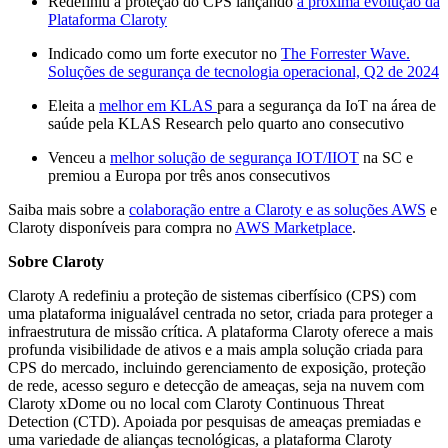
Redefiniu a proteção do CPS lançando
a próxima evolução da
Plataforma Claroty
Indicado como um forte executor no
The Forrester Wave.
Soluções de segurança de tecnologia operacional, Q2 de 2024
Eleita a
melhor em KLAS
para a segurança da IoT na área de
saúde pela KLAS Research pelo quarto ano consecutivo
Venceu a
melhor solução de segurança IOT/IIOT
na SC e
premiou a Europa por três anos consecutivos
Saiba mais sobre a
colaboração entre a Claroty e as soluções AWS
e
Claroty disponíveis para compra no
AWS Marketplace
.
Sobre Claroty
Claroty A redefiniu a proteção de sistemas ciberfísico (CPS) com
uma plataforma inigualável centrada no setor, criada para proteger a
infraestrutura de missão crítica. A plataforma Claroty oferece a mais
profunda visibilidade de ativos e a mais ampla solução criada para
CPS do mercado, incluindo gerenciamento de exposição, proteção
de rede, acesso seguro e detecção de ameaças, seja na nuvem com
Claroty xDome ou no local com Claroty Continuous Threat
Detection (CTD). Apoiada por pesquisas de ameaças premiadas e
uma variedade de alianças tecnológicas, a plataforma Claroty