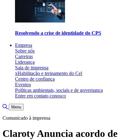
Resolvendo a crise de identidade do CPS
Empresa
Sobre nós
Carreiras
Liderança
Sala de imprensa
xHabilitação e treinamento do Cel
Centro de confiança
Eventos
Políticas ambientais, sociais e de governança
Entre em contato conosco
Alternar pesquisa
Menu
Comunicado à imprensa
Claroty Anuncia acordo de