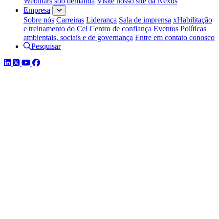
Webinars sob demanda
Visite nosso site da Nexus
Empresa
Sobre nós
Carreiras
Liderança
Sala de imprensa
xHabilitação
e treinamento do Cel
Centro de confiança
Eventos
Políticas
ambientais, sociais e de governança
Entre em contato conosco
Pesquisar
LinkedIn
Twitter
YouTube
Facebook