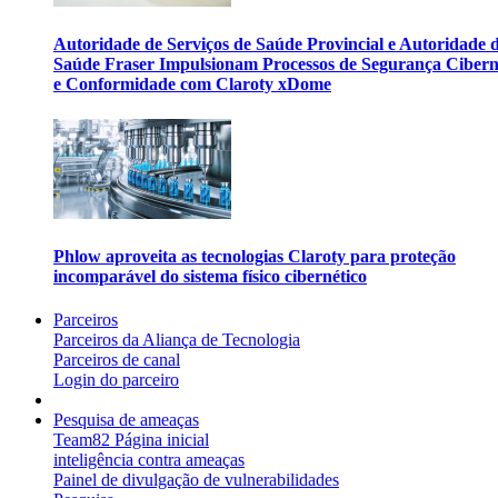
Autoridade de Serviços de Saúde Provincial e Autoridade 
Saúde Fraser Impulsionam Processos de Segurança Cibern
e Conformidade com Claroty xDome
Phlow aproveita as tecnologias Claroty para proteção
incomparável do sistema físico cibernético
Parceiros
Parceiros da Aliança de Tecnologia
Parceiros de canal
Login do parceiro
Pesquisa de ameaças
Team82 Página inicial
inteligência contra ameaças
Painel de divulgação de vulnerabilidades