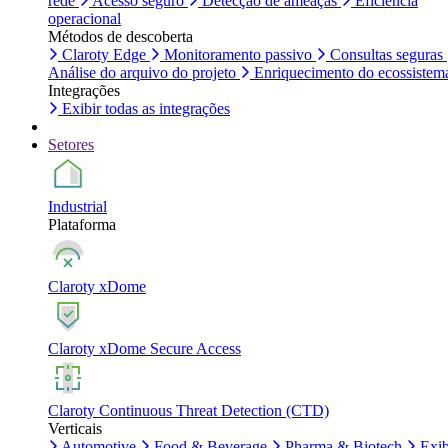
rede
Acesso seguro
Detecção de ameaças
Eficiência
operacional
Métodos de descoberta
Claroty Edge
Monitoramento passivo
Consultas seguras
Análise do arquivo do projeto
Enriquecimento do ecossistem
Integrações
Exibir todas as integrações
Setores
Industrial
Plataforma
Claroty xDome
Claroty xDome Secure Access
Claroty Continuous Threat Detection (CTD)
Verticais
Automotive
Food & Beverage
Pharma & Biotech
Exib