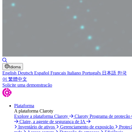
Alternar pesquisa
Idioma
English
Deutsch
Español
Français
Italiano
Português
日本語
한국
어
繁體中文
Solicite uma demonstração
Plataforma
A plataforma Claroty
Explore a plataforma Claroty
Claroty Programa de proteção
Claire, a agente de segurança de IA
Inventário de ativos
Gerenciamento de exposição
Proteç