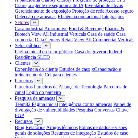
Claire, a agente de segurança de IA
Inventário de ativos
Gerenciamento de exposição
Proteção de rede
Acesso seguro
Detecção de ameaças
Eficiência operacional
Integrações
Setores
Casa industrial
Automotive
Food & Beverage
Pharma &
Biotech
View All Industrial Verticals
Casa de saúde
Casa
comercial
Data Centers
Retail
View All Commercial Verticals
Setor público
Página inicial do setor público
Casa do governo federal
Residência SLED
Clientes
Experiência do cliente
Estudos de caso
xCapacitação e
treinamento de Cel para clientes
Parceiros
Parceiros
Parceiros da Aliança de Tecnologia
Parceiros de
canal
Login do parceiro
Pesquisa de ameaças
Team82 Página inicial
inteligência contra ameaças
Painel de
divulgação de vulnerabilidades
Pesquisa
Conversas
Chave
PGP
Recursos
Blog
Relatórios
Artigos técnicos
Folhas de dados e visões
gerais de soluções
Resumos de integração
Estudos de caso