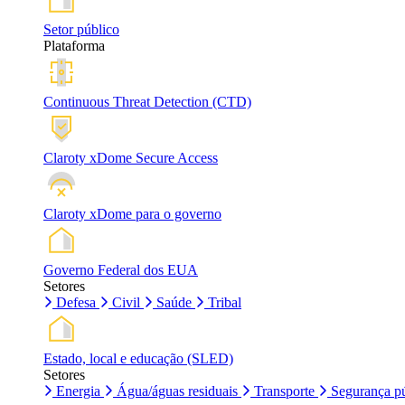
Setor público
Plataforma
Continuous Threat Detection (CTD)
Claroty xDome Secure Access
Claroty xDome para o governo
Governo Federal dos EUA
Setores
Defesa
Civil
Saúde
Tribal
Estado, local e educação (SLED)
Setores
Energia
Água/águas residuais
Transporte
Segurança pú