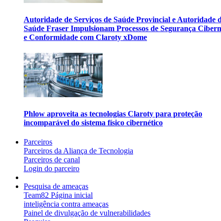
Autoridade de Serviços de Saúde Provincial e Autoridade 
Saúde Fraser Impulsionam Processos de Segurança Cibern
e Conformidade com Claroty xDome
Phlow aproveita as tecnologias Claroty para proteção
incomparável do sistema físico cibernético
Parceiros
Parceiros da Aliança de Tecnologia
Parceiros de canal
Login do parceiro
Pesquisa de ameaças
Team82 Página inicial
inteligência contra ameaças
Painel de divulgação de vulnerabilidades