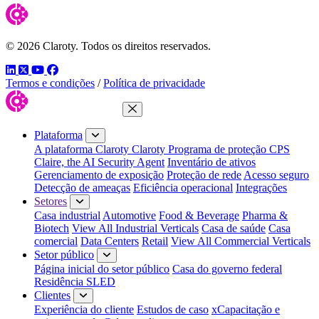
© 2026 Claroty. Todos os direitos reservados.
LinkedIn
Twitter
YouTube
Facebook
Termos e condições
/
Política de privacidade
Fechar menu
Plataforma
A plataforma Claroty
Claroty Programa de proteção CPS
Claire, the AI Security Agent
Inventário de ativos
Gerenciamento de exposição
Proteção de rede
Acesso seguro
Detecção de ameaças
Eficiência operacional
Integrações
Setores
Casa industrial
Automotive
Food & Beverage
Pharma &
Biotech
View All Industrial Verticals
Casa de saúde
Casa
comercial
Data Centers
Retail
View All Commercial Verticals
Setor público
Página inicial do setor público
Casa do governo federal
Residência SLED
Clientes
Experiência do cliente
Estudos de caso
xCapacitação e