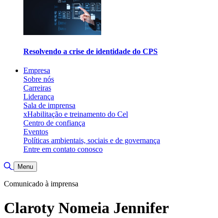
Resolvendo a crise de identidade do CPS
Empresa
Sobre nós
Carreiras
Liderança
Sala de imprensa
xHabilitação e treinamento do Cel
Centro de confiança
Eventos
Políticas ambientais, sociais e de governança
Entre em contato conosco
Alternar pesquisa
Menu
Comunicado à imprensa
Claroty Nomeia Jennifer