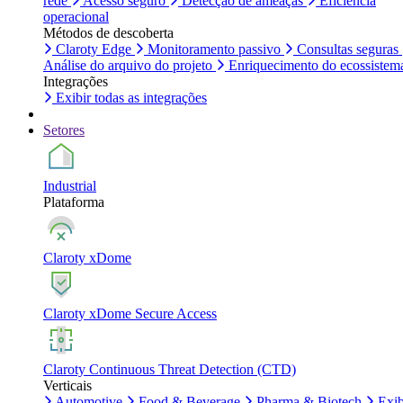
rede
Acesso seguro
Detecção de ameaças
Eficiência
operacional
Métodos de descoberta
Claroty Edge
Monitoramento passivo
Consultas seguras
Análise do arquivo do projeto
Enriquecimento do ecossistem
Integrações
Exibir todas as integrações
Setores
Industrial
Plataforma
Claroty xDome
Claroty xDome Secure Access
Claroty Continuous Threat Detection (CTD)
Verticais
Automotive
Food & Beverage
Pharma & Biotech
Exib