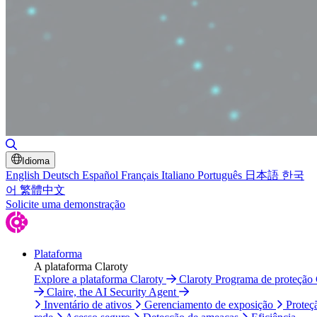
Alternar pesquisa
Idioma
English
Deutsch
Español
Français
Italiano
Português
日本語
한국
어
繁體中文
Solicite uma demonstração
Plataforma
A plataforma Claroty
Explore a plataforma Claroty
Claroty Programa de proteção
Claire, the AI Security Agent
Inventário de ativos
Gerenciamento de exposição
Proteç