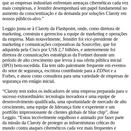
que as empresas industriais enfrentam ameaças cibernéticas cada vez
mais complexas, e Jennifer desempenhará um papel fundamental no
aumento da conscientização e da demanda por soluções Claroty em
nossos públicos-alvo.”
Leggio junta-se à Claroty da Flashpoint, onde, como diretora de
marketing, construiu e gerenciou a equipe de marketing e operações
da empresa. Mais notavelmente, Jennifer foi vice-presidente de
marketing e comunicações corporativas da Sourcefire, que foi
adquirida pela Cisco por US$ 2,7 bilhões, e anteriormente foi
diretora de comunicações estratégicas da Fortinet durante um
período de alto crescimento que levou à sua oferta pública inicial
(IPO) bem-sucedida. Ela tem sido palestrante frequente em eventos
do setor de segurança, escritora contribuinte para a ZDNet e a
Forbes, e atuou como consultora para uma variedade de empresas de
segurança em estágio inicial.
“Claroty tem todos os indicadores de uma empresa preparada para o
sucesso extraordinário: tecnologia inovadora e uma equipe de
desenvolvimento qualificada, uma oportunidade de mercado de alto
crescimento, uma equipe de liderança forte e experiente e um
portfólio impressionante de clientes globais de blue chip”, disse
Leggio. “Estou incrivelmente orgulhoso e animado por fazer parte
da missão da Claroty de proteger as infraestruturas críticas do
mundo contra ataques cibernéticos cada vez mais frequentes e