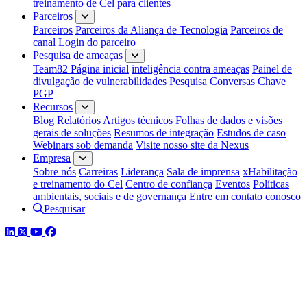
treinamento de Cel para clientes
Parceiros
Parceiros
Parceiros da Aliança de Tecnologia
Parceiros de
canal
Login do parceiro
Pesquisa de ameaças
Team82 Página inicial
inteligência contra ameaças
Painel de
divulgação de vulnerabilidades
Pesquisa
Conversas
Chave
PGP
Recursos
Blog
Relatórios
Artigos técnicos
Folhas de dados e visões
gerais de soluções
Resumos de integração
Estudos de caso
Webinars sob demanda
Visite nosso site da Nexus
Empresa
Sobre nós
Carreiras
Liderança
Sala de imprensa
xHabilitação
e treinamento do Cel
Centro de confiança
Eventos
Políticas
ambientais, sociais e de governança
Entre em contato conosco
Pesquisar
LinkedIn
Twitter
YouTube
Facebook