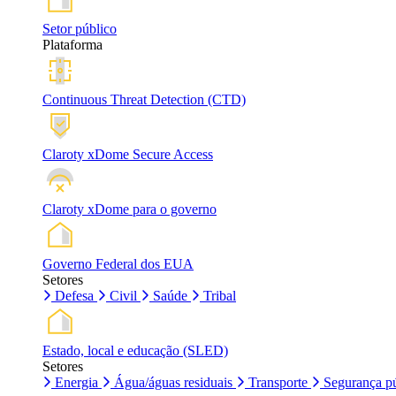
Setor público
Plataforma
Continuous Threat Detection (CTD)
Claroty xDome Secure Access
Claroty xDome para o governo
Governo Federal dos EUA
Setores
Defesa
Civil
Saúde
Tribal
Estado, local e educação (SLED)
Setores
Energia
Água/águas residuais
Transporte
Segurança pú