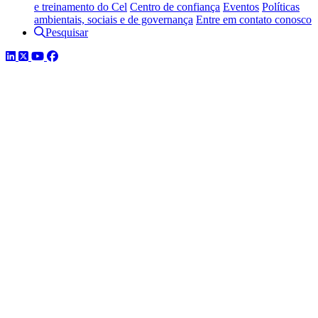
e treinamento do Cel
Centro de confiança
Eventos
Políticas
ambientais, sociais e de governança
Entre em contato conosco
Pesquisar
LinkedIn
Twitter
YouTube
Facebook