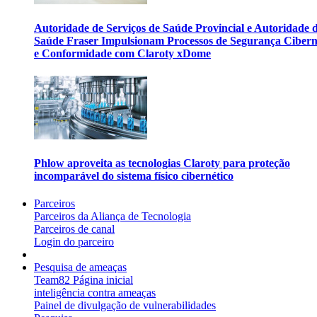
Autoridade de Serviços de Saúde Provincial e Autoridade 
Saúde Fraser Impulsionam Processos de Segurança Cibern
e Conformidade com Claroty xDome
Phlow aproveita as tecnologias Claroty para proteção
incomparável do sistema físico cibernético
Parceiros
Parceiros da Aliança de Tecnologia
Parceiros de canal
Login do parceiro
Pesquisa de ameaças
Team82 Página inicial
inteligência contra ameaças
Painel de divulgação de vulnerabilidades