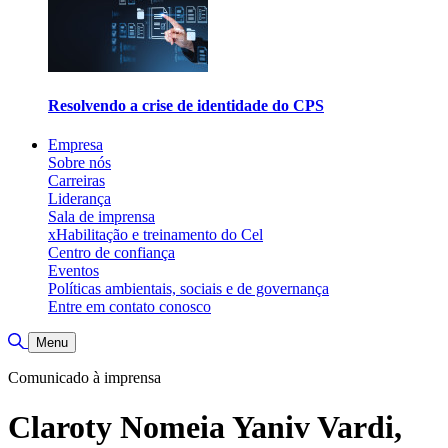
Resolvendo a crise de identidade do CPS
Empresa
Sobre nós
Carreiras
Liderança
Sala de imprensa
xHabilitação e treinamento do Cel
Centro de confiança
Eventos
Políticas ambientais, sociais e de governança
Entre em contato conosco
Alternar pesquisa
Menu
Comunicado à imprensa
Claroty Nomeia Yaniv Vardi,