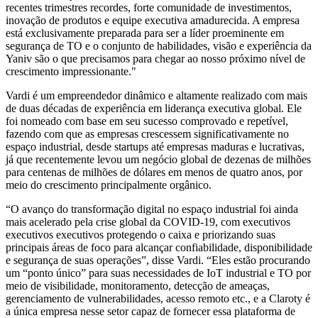
recentes trimestres recordes, forte comunidade de investimentos,
inovação de produtos e equipe executiva amadurecida. A empresa
está exclusivamente preparada para ser a líder proeminente em
segurança de TO e o conjunto de habilidades, visão e experiência da
Yaniv são o que precisamos para chegar ao nosso próximo nível de
crescimento impressionante."
Vardi é um empreendedor dinâmico e altamente realizado com mais
de duas décadas de experiência em liderança executiva global. Ele
foi nomeado com base em seu sucesso comprovado e repetível,
fazendo com que as empresas crescessem significativamente no
espaço industrial, desde startups até empresas maduras e lucrativas,
já que recentemente levou um negócio global de dezenas de milhões
para centenas de milhões de dólares em menos de quatro anos, por
meio do crescimento principalmente orgânico.
“O avanço do transformação digital no espaço industrial foi ainda
mais acelerado pela crise global da COVID-19, com executivos
executivos executivos protegendo o caixa e priorizando suas
principais áreas de foco para alcançar confiabilidade, disponibilidade
e segurança de suas operações”, disse Vardi. “Eles estão procurando
um “ponto único” para suas necessidades de IoT industrial e TO por
meio de visibilidade, monitoramento, detecção de ameaças,
gerenciamento de vulnerabilidades, acesso remoto etc., e a Claroty é
a única empresa nesse setor capaz de fornecer essa plataforma de