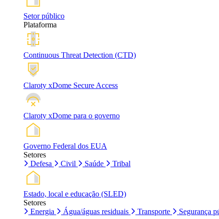
Setor público
Plataforma
Continuous Threat Detection (CTD)
Claroty xDome Secure Access
Claroty xDome para o governo
Governo Federal dos EUA
Setores
Defesa
Civil
Saúde
Tribal
Estado, local e educação (SLED)
Setores
Energia
Água/águas residuais
Transporte
Segurança pú