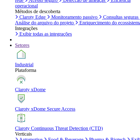
rede
Acesso seguro
Detecção de ameaças
Eficiência
operacional
Métodos de descoberta
Claroty Edge
Monitoramento passivo
Consultas seguras
Análise do arquivo do projeto
Enriquecimento do ecossistem
Integrações
Exibir todas as integrações
Setores
Industrial
Plataforma
Claroty xDome
Claroty xDome Secure Access
Claroty Continuous Threat Detection (CTD)
Verticais
Automotive
Food & Beverage
Pharma & Biotech
Exib