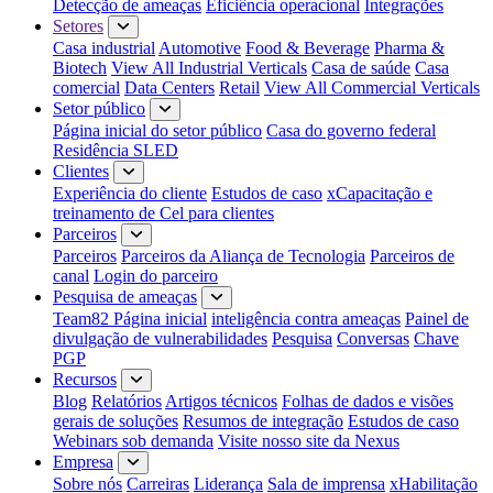
Detecção de ameaças
Eficiência operacional
Integrações
Setores
Casa industrial
Automotive
Food & Beverage
Pharma &
Biotech
View All Industrial Verticals
Casa de saúde
Casa
comercial
Data Centers
Retail
View All Commercial Verticals
Setor público
Página inicial do setor público
Casa do governo federal
Residência SLED
Clientes
Experiência do cliente
Estudos de caso
xCapacitação e
treinamento de Cel para clientes
Parceiros
Parceiros
Parceiros da Aliança de Tecnologia
Parceiros de
canal
Login do parceiro
Pesquisa de ameaças
Team82 Página inicial
inteligência contra ameaças
Painel de
divulgação de vulnerabilidades
Pesquisa
Conversas
Chave
PGP
Recursos
Blog
Relatórios
Artigos técnicos
Folhas de dados e visões
gerais de soluções
Resumos de integração
Estudos de caso
Webinars sob demanda
Visite nosso site da Nexus
Empresa
Sobre nós
Carreiras
Liderança
Sala de imprensa
xHabilitação