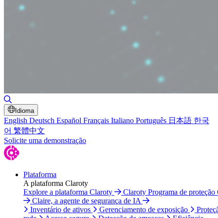
Alternar pesquisa
Idioma
English
Deutsch
Español
Français
Italiano
Português
日本語
한국
어
繁體中文
Solicite uma demonstração
Plataforma
A plataforma Claroty
Explore a plataforma Claroty
Claroty Programa de proteção
Claire, a agente de segurança de IA
Inventário de ativos
Gerenciamento de exposição
Proteç