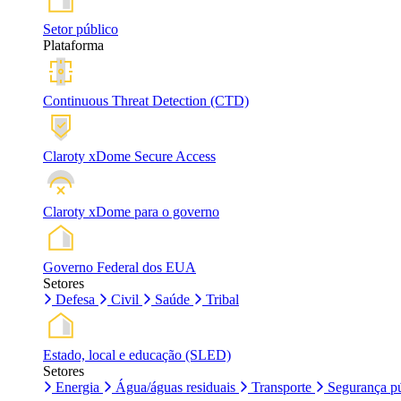
Setor público
Plataforma
Continuous Threat Detection (CTD)
Claroty xDome Secure Access
Claroty xDome para o governo
Governo Federal dos EUA
Setores
Defesa
Civil
Saúde
Tribal
Estado, local e educação (SLED)
Setores
Energia
Água/águas residuais
Transporte
Segurança pú