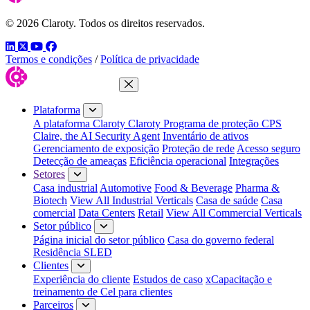
© 2026 Claroty. Todos os direitos reservados.
LinkedIn
Twitter
YouTube
Facebook
Termos e condições
/
Política de privacidade
Fechar menu
Plataforma
A plataforma Claroty
Claroty Programa de proteção CPS
Claire, the AI Security Agent
Inventário de ativos
Gerenciamento de exposição
Proteção de rede
Acesso seguro
Detecção de ameaças
Eficiência operacional
Integrações
Setores
Casa industrial
Automotive
Food & Beverage
Pharma &
Biotech
View All Industrial Verticals
Casa de saúde
Casa
comercial
Data Centers
Retail
View All Commercial Verticals
Setor público
Página inicial do setor público
Casa do governo federal
Residência SLED
Clientes
Experiência do cliente
Estudos de caso
xCapacitação e
treinamento de Cel para clientes
Parceiros