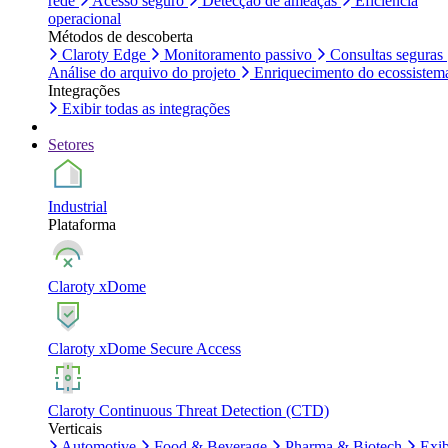
rede
Acesso seguro
Detecção de ameaças
Eficiência
operacional
Métodos de descoberta
Claroty Edge
Monitoramento passivo
Consultas seguras
Análise do arquivo do projeto
Enriquecimento do ecossistem
Integrações
Exibir todas as integrações
Setores
Industrial
Plataforma
Claroty xDome
Claroty xDome Secure Access
Claroty Continuous Threat Detection (CTD)
Verticais
Automotive
Food & Beverage
Pharma & Biotech
Exib