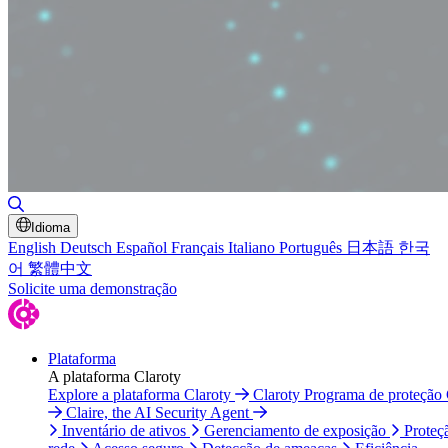
Alternar pesquisa
Idioma
English
Deutsch
Español
Français
Italiano
Português
日本語
한국
어
繁體中文
Solicite uma demonstração
Plataforma
A plataforma Claroty
Explore a plataforma Claroty
Claroty Programa de proteção
Claire, the AI Security Agent
Inventário de ativos
Gerenciamento de exposição
Proteç