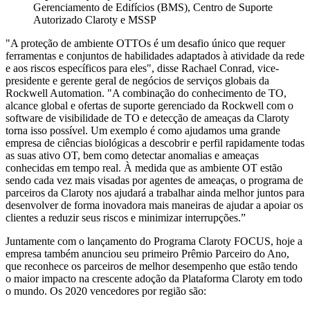
Gerenciamento de Edifícios (BMS), Centro de Suporte
Autorizado Claroty e MSSP
"A proteção de ambiente OTTOs é um desafio único que requer
ferramentas e conjuntos de habilidades adaptados à atividade da rede
e aos riscos específicos para eles", disse Rachael Conrad, vice-
presidente e gerente geral de negócios de serviços globais da
Rockwell Automation. "A combinação do conhecimento de TO,
alcance global e ofertas de suporte gerenciado da Rockwell com o
software de visibilidade de TO e detecção de ameaças da Claroty
torna isso possível. Um exemplo é como ajudamos uma grande
empresa de ciências biológicas a descobrir e perfil rapidamente todas
as suas ativo OT, bem como detectar anomalias e ameaças
conhecidas em tempo real. À medida que as ambiente OT estão
sendo cada vez mais visadas por agentes de ameaças, o programa de
parceiros da Claroty nos ajudará a trabalhar ainda melhor juntos para
desenvolver de forma inovadora mais maneiras de ajudar a apoiar os
clientes a reduzir seus riscos e minimizar interrupções.”
Juntamente com o lançamento do Programa Claroty FOCUS, hoje a
empresa também anunciou seu primeiro Prêmio Parceiro do Ano,
que reconhece os parceiros de melhor desempenho que estão tendo
o maior impacto na crescente adoção da Plataforma Claroty em todo
o mundo. Os 2020 vencedores por região são: