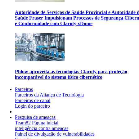
Autoridade de Serviços de Saúde Provincial e Autoridade 
Saúde Fraser Impulsionam Processos de Segurança Cibern
e Conformidade com Claroty xDome
Phlow aproveita as tecnologias Claroty para proteção
incomparável do sistema físico cibernético
Parceiros
Parceiros da Aliança de Tecnologia
Parceiros de canal
Login do parceiro
Pesquisa de ameaças
Team82 Página inicial
inteligência contra ameaças
Painel de divulgação de vulnerabilidades