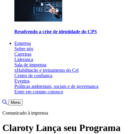
Resolvendo a crise de identidade do CPS
Empresa
Sobre nós
Carreiras
Liderança
Sala de imprensa
xHabilitação e treinamento do Cel
Centro de confiança
Eventos
Políticas ambientais, sociais e de governança
Entre em contato conosco
Alternar pesquisa
Menu
Comunicado à imprensa
Claroty Lança seu Programa