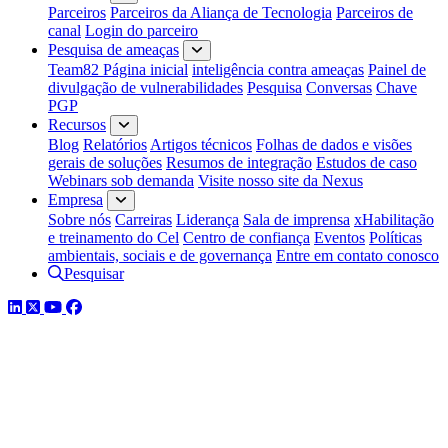
Parceiros
Parceiros da Aliança de Tecnologia
Parceiros de
canal
Login do parceiro
Pesquisa de ameaças
Team82 Página inicial
inteligência contra ameaças
Painel de
divulgação de vulnerabilidades
Pesquisa
Conversas
Chave
PGP
Recursos
Blog
Relatórios
Artigos técnicos
Folhas de dados e visões
gerais de soluções
Resumos de integração
Estudos de caso
Webinars sob demanda
Visite nosso site da Nexus
Empresa
Sobre nós
Carreiras
Liderança
Sala de imprensa
xHabilitação
e treinamento do Cel
Centro de confiança
Eventos
Políticas
ambientais, sociais e de governança
Entre em contato conosco
Pesquisar
LinkedIn
Twitter
YouTube
Facebook