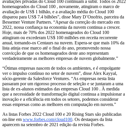
avaliações privadas do Cloud 100 continuam a subir. Todos os 2022
homenageados do Cloud 100 , novamente, atingiram o marco de
avaliação de US$ 1 bilhão, e a avaliação média do Cloud 100
disparou para US$ 7.4 bilhões”, disse Mary D’Onofrio, parceira da
Bessemer Venture Partners. “Apesar da correção do mercado em
2022, nossa confiança na economia da nuvem continua a crescer.
Hoje, mais de 70% dos 2022 homenageados do Cloud 100
atingiram ou excederam US$ 100 milhões em receita recorrente
anual, tornando-os Centaurs na nuvem. Espera-se que mais 10% da
lista atinja esse marco até o final do ano, promovendo nossa
convicção de que os homenageados deste ano representam
verdadeiramente as melhores empresas de nuvem globalmente.”
“Ótimas empresas nascem de todos os ambientes, e é empolgante
ver o impulso contínuo no setor de nuvem”, disse Alex Kayyal,
sócio-gerente da Salesforce Ventures. “As empresas nesta lista
passaram por um rigoroso processo de seleção e se juntaram a uma
lista de ex-alunos estimados das empresas Cloud 100 . À medida
que a necessidade de transformação digital continua a impulsionar a
inovação e a eficiência em todos os setores, podemos considerar
essas empresas como as melhores em computação em nuvem.”
As listas Forbes 2022 Cloud 100 e 20 Rising Stars são publicadas
on-line em
www.forbes.com/cloud100
. Os destaques da lista
aparecem na setembro de 2021 edição da revista Forbes.