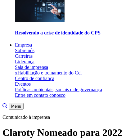
Resolvendo a crise de identidade do CPS
Empresa
Sobre nós
Carreiras
Liderança
Sala de imprensa
xHabilitação e treinamento do Cel
Centro de confiança
Eventos
Políticas ambientais, sociais e de governança
Entre em contato conosco
Alternar pesquisa
Menu
Comunicado à imprensa
Claroty Nomeado para 2022