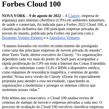
Forbes Cloud 100
NOVA YORK
–
9 de agosto de 2022
– A
Claroty
, empresa de
segurança para sistemas ciberfísico (CPS) em ambientes industriais,
de saúde e comerciais, foi indicada para a Forbes 2022 Cloud 100, a
classificação definitiva das 100 principais empresas privadas de
nuvem do mundo, publicada pela Forbes em parceria com a
Bessemer Venture Partners
e a
Salesforce Ventures
.
“Estamos honrados em receber reconhecimento tão prestigiado
como uma das principais empresas de nuvem privada do mundo”,
disse Yaniv Vardi, diretor executivo da Claroty. “As organizações
dependem cada vez mais do poder do SaaS para acompanhar a
rápida proliferação do CPS em toda a Internet das Coisas Estendida
– de ativos industriais como CLPs e IHMs a dispositivo médico,
como máquinas de ressonância magnética, e sistemas de gestão
predial. Nossa nova versão do Claroty xDome foi especialmente
projetada para atender a essa necessidade, capacitando as
organizações a modernizar e proteger os sistemas críticos que
sustentam nossas vidas.”
Pelo sétimo ano consecutivo, o Cloud 100 analisa envios de
centenas de startups de nuvem e empresas privadas a cada ano. O
processo de avaliação do Cloud 100 envolveu classificar empresas