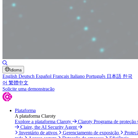
Alternar pesquisa
Idioma
English
Deutsch
Español
Français
Italiano
Português
日本語
한국
어
繁體中文
Solicite uma demonstração
Plataforma
A plataforma Claroty
Explore a plataforma Claroty
Claroty Programa de proteção
Claire, the AI Security Agent
Inventário de ativos
Gerenciamento de exposição
Proteç