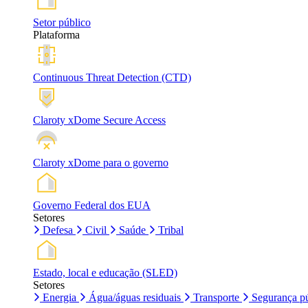
Setor público
Plataforma
Continuous Threat Detection (CTD)
Claroty xDome Secure Access
Claroty xDome para o governo
Governo Federal dos EUA
Setores
Defesa
Civil
Saúde
Tribal
Estado, local e educação (SLED)
Setores
Energia
Água/águas residuais
Transporte
Segurança pú