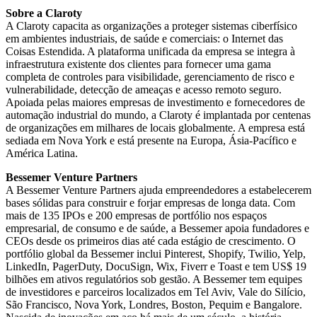
Sobre a Claroty
A Claroty capacita as organizações a proteger sistemas ciberfísico
em ambientes industriais, de saúde e comerciais: o Internet das
Coisas Estendida. A plataforma unificada da empresa se integra à
infraestrutura existente dos clientes para fornecer uma gama
completa de controles para visibilidade, gerenciamento de risco e
vulnerabilidade, detecção de ameaças e acesso remoto seguro.
Apoiada pelas maiores empresas de investimento e fornecedores de
automação industrial do mundo, a Claroty é implantada por centenas
de organizações em milhares de locais globalmente. A empresa está
sediada em Nova York e está presente na Europa, Ásia-Pacífico e
América Latina.
Bessemer Venture Partners
A Bessemer Venture Partners ajuda empreendedores a estabelecerem
bases sólidas para construir e forjar empresas de longa data. Com
mais de 135 IPOs e 200 empresas de portfólio nos espaços
empresarial, de consumo e de saúde, a Bessemer apoia fundadores e
CEOs desde os primeiros dias até cada estágio de crescimento. O
portfólio global da Bessemer inclui Pinterest, Shopify, Twilio, Yelp,
LinkedIn, PagerDuty, DocuSign, Wix, Fiverr e Toast e tem US$ 19
bilhões em ativos regulatórios sob gestão. A Bessemer tem equipes
de investidores e parceiros localizados em Tel Aviv, Vale do Silício,
São Francisco, Nova York, Londres, Boston, Pequim e Bangalore.