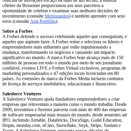
Nascida de inovações em aço há mais de um século, a história
célebre da Bessemer proporcionou aos seus parceiros a
oportunidade de celebrar e examinar suas melhores decisões de
investimento (consulte
Memorandos
) e também aprender com seus
erros (consulte
Anti-Portfólio
).
Sobre a Forbes
A Forbes defende o sucesso celebrando aqueles que conseguiram, e
aqueles que aspiram fazer. A Forbes reúne e seleciona os líderes e
empreendedores mais influentes que estão impulsionando a
mudança, transformando os negócios e causando um impacto
significativo no mundo. A marca Forbes hoje alcança mais de 150
milhões de pessoas em todo o mundo por meio de seu jornalismo
confiável, eventos LIVE e Forbes Virtual exclusivos, programas de
marketing personalizados e 47 edições locais licenciadas em 80
países. As extensões de marca da Forbes Media incluem contratos
de licença de serviços imobiliários, educacionais e financeiros.
Salesforce Ventures
A Salesforce Ventures ajuda fundadores empreendedores a criar
empresas que reinventam a maneira como o mundo trabalha. Desde
2009, investimos e fizemos parceria com mais de 400 das empresas
de software empresarial mais tenazes do mundo, desde sementes até
IPO, incluindo Airtable, Databricks, DocuSign, Guild Education,
Hopin, monday.com, nCino, Snowflake, Snyk, Stripe, Tanium e
Zoom. A Salesforce Ventures aproveita nossas décadas de