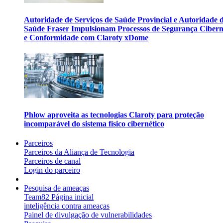
Autoridade de Serviços de Saúde Provincial e Autoridade 
Saúde Fraser Impulsionam Processos de Segurança Cibern
e Conformidade com Claroty xDome
Phlow aproveita as tecnologias Claroty para proteção
incomparável do sistema físico cibernético
Parceiros
Parceiros da Aliança de Tecnologia
Parceiros de canal
Login do parceiro
Pesquisa de ameaças
Team82 Página inicial
inteligência contra ameaças
Painel de divulgação de vulnerabilidades