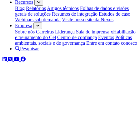
Recursos
Blog
Relatórios
Artigos técnicos
Folhas de dados e visões
gerais de soluções
Resumos de integração
Estudos de caso
Webinars sob demanda
Visite nosso site da Nexus
Empresa
Sobre nós
Carreiras
Liderança
Sala de imprensa
xHabilitação
e treinamento do Cel
Centro de confiança
Eventos
Políticas
ambientais, sociais e de governança
Entre em contato conosco
Pesquisar
LinkedIn
Twitter
YouTube
Facebook