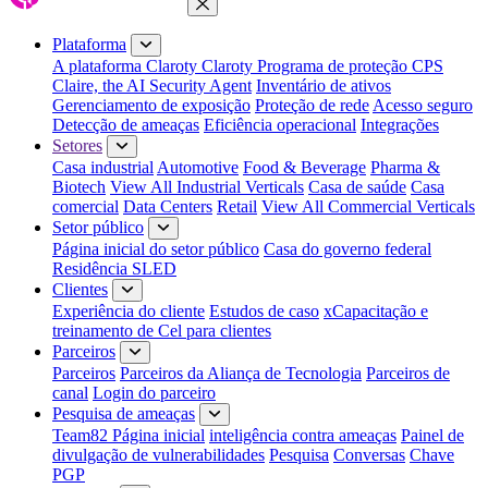
Fechar menu
Plataforma
A plataforma Claroty
Claroty Programa de proteção CPS
Claire, the AI Security Agent
Inventário de ativos
Gerenciamento de exposição
Proteção de rede
Acesso seguro
Detecção de ameaças
Eficiência operacional
Integrações
Setores
Casa industrial
Automotive
Food & Beverage
Pharma &
Biotech
View All Industrial Verticals
Casa de saúde
Casa
comercial
Data Centers
Retail
View All Commercial Verticals
Setor público
Página inicial do setor público
Casa do governo federal
Residência SLED
Clientes
Experiência do cliente
Estudos de caso
xCapacitação e
treinamento de Cel para clientes
Parceiros
Parceiros
Parceiros da Aliança de Tecnologia
Parceiros de
canal
Login do parceiro
Pesquisa de ameaças
Team82 Página inicial
inteligência contra ameaças
Painel de
divulgação de vulnerabilidades
Pesquisa
Conversas
Chave
PGP