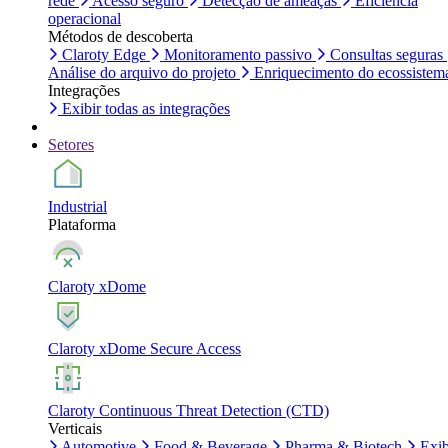
rede
Acesso seguro
Detecção de ameaças
Eficiência
operacional
Métodos de descoberta
Claroty Edge
Monitoramento passivo
Consultas seguras
Análise do arquivo do projeto
Enriquecimento do ecossistem
Integrações
Exibir todas as integrações
Setores
Industrial
Plataforma
Claroty xDome
Claroty xDome Secure Access
Claroty Continuous Threat Detection (CTD)
Verticais
Automotive
Food & Beverage
Pharma & Biotech
Exib