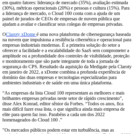
em quatro fatores: liderança de mercado (35%), avaliação estimada
(30%), métricas operacionais (20%) e pessoas e cultura (15%). Para
a liderança de mercado, o Cloud 100 conta com a ajuda de
um
painel de jurados de CEOs de empresas de nuvem pública que
ajudam a avaliar e classificar seus colegas de empresas privadas.
O
Claroty xDome
é uma nova plataforma de cibersegurança baseada
na nuvem que impulsiona a resiliência cibernética e operacional para
empresas industriais modernas. É a primeira solução do setor a
oferecer a facilidade e a escalabilidade do SaaS sem comprometer a
amplitude ou a profundidade dos controles de visibilidade, proteção
e monitoramento que são parte integrante de toda a jornada de
segurança do CPS. Resultado da aquisição da Medigate pela Claroty
em janeiro de 2022, a xDome combina a profunda experiência de
domínio das duas empresas e tecnologias especializadas para
ambientes industriais e de saúde em uma única plataforma.
“As empresas da lista Cloud 100 representam as melhores e mais
brilhantes empresas privadas neste setor de rápido crescimento”,
disse Alex Konrad, editor sênior da Forbes. “Todos os anos, fica
mais difícil fazer essa lista, o que significa ainda mais empresa de
elite para quem faz isso. Parabéns a cada um dos 2022
homenageados do Cloud 100 .”
"Os mercados públicos podem estar em turbulência, mas as