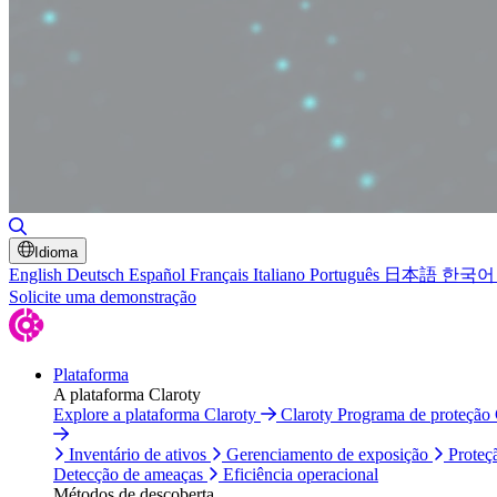
Alternar pesquisa
Idioma
English
Deutsch
Español
Français
Italiano
Português
日本語
한국어
Solicite uma demonstração
Plataforma
A plataforma Claroty
Explore a plataforma Claroty
Claroty Programa de proteção
Inventário de ativos
Gerenciamento de exposição
Proteç
Detecção de ameaças
Eficiência operacional
Métodos de descoberta