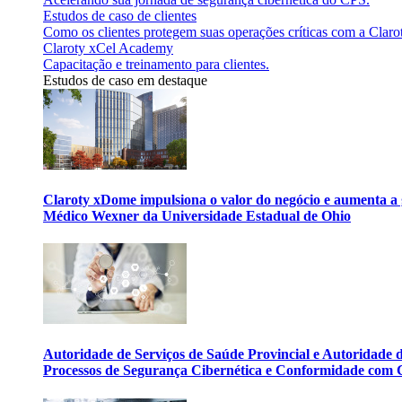
Estudos de caso de clientes
Como os clientes protegem suas operações críticas com a Claro
Claroty xCel Academy
Capacitação e treinamento para clientes.
Estudos de caso em destaque
Claroty xDome impulsiona o valor do negócio e aumenta a 
Médico Wexner da Universidade Estadual de Ohio
Autoridade de Serviços de Saúde Provincial e Autoridade
Processos de Segurança Cibernética e Conformidade com