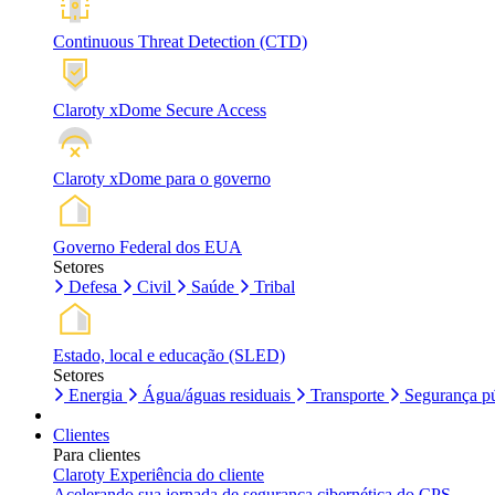
Continuous Threat Detection (CTD)
Claroty xDome Secure Access
Claroty xDome para o governo
Governo Federal dos EUA
Setores
Defesa
Civil
Saúde
Tribal
Estado, local e educação (SLED)
Setores
Energia
Água/águas residuais
Transporte
Segurança pú
Clientes
Para clientes
Claroty Experiência do cliente
Acelerando sua jornada de segurança cibernética do CPS.