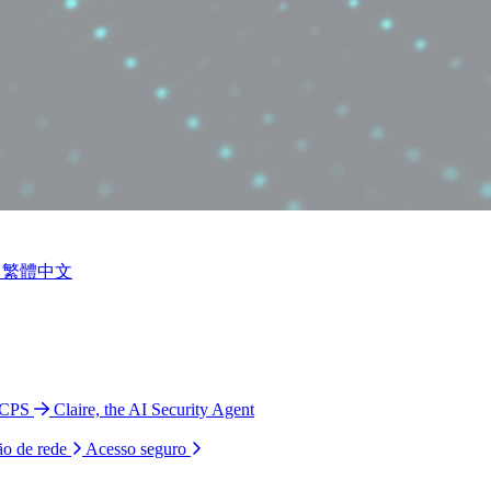
繁體中文
 CPS
Claire, the AI Security Agent
ão de rede
Acesso seguro