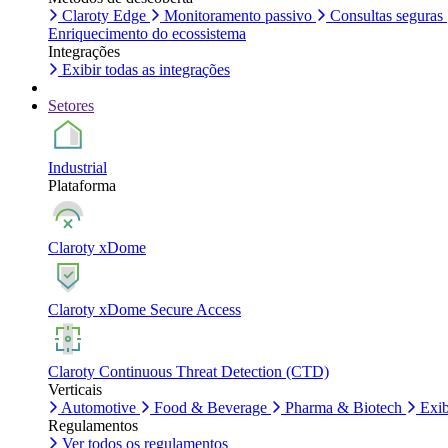
Claroty Edge
Monitoramento passivo
Consultas seguras
Enriquecimento do ecossistema
Integrações
Exibir todas as integrações
Setores
Industrial
Plataforma
Claroty xDome
Claroty xDome Secure Access
Claroty Continuous Threat Detection (CTD)
Verticais
Automotive
Food & Beverage
Pharma & Biotech
Exib
Regulamentos
Ver todos os regulamentos