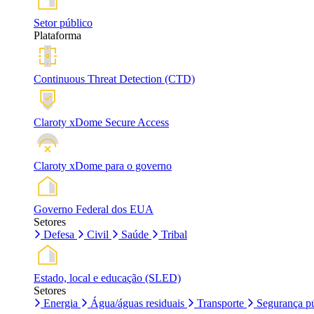
Setor público
Plataforma
Continuous Threat Detection (CTD)
Claroty xDome Secure Access
Claroty xDome para o governo
Governo Federal dos EUA
Setores
Defesa
Civil
Saúde
Tribal
Estado, local e educação (SLED)
Setores
Energia
Água/águas residuais
Transporte
Segurança pú