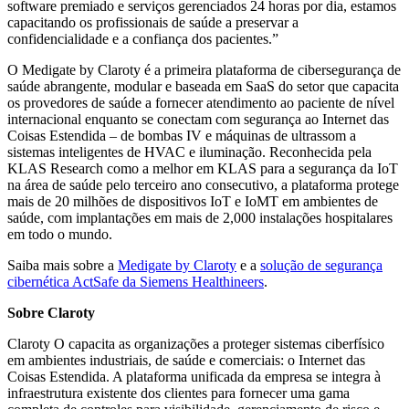
software premiado e serviços gerenciados 24 horas por dia, estamos
capacitando os profissionais de saúde a preservar a
confidencialidade e a confiança dos pacientes.”
O Medigate by Claroty é a primeira plataforma de cibersegurança de
saúde abrangente, modular e baseada em SaaS do setor que capacita
os provedores de saúde a fornecer atendimento ao paciente de nível
internacional enquanto se conectam com segurança ao Internet das
Coisas Estendida – de bombas IV e máquinas de ultrassom a
sistemas inteligentes de HVAC e iluminação. Reconhecida pela
KLAS Research como a melhor em KLAS para a segurança da IoT
na área de saúde pelo terceiro ano consecutivo, a plataforma protege
mais de 20 milhões de dispositivos IoT e IoMT em ambientes de
saúde, com implantações em mais de 2,000 instalações hospitalares
em todo o mundo.
Saiba mais sobre a
Medigate by Claroty
e a
solução de segurança
cibernética ActSafe da Siemens Healthineers
.
Sobre Claroty
Claroty O capacita as organizações a proteger sistemas ciberfísico
em ambientes industriais, de saúde e comerciais: o Internet das
Coisas Estendida. A plataforma unificada da empresa se integra à
infraestrutura existente dos clientes para fornecer uma gama