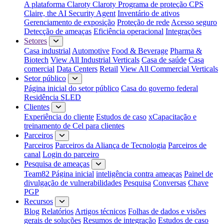
A plataforma Claroty
Claroty Programa de proteção CPS
Claire, the AI Security Agent
Inventário de ativos
Gerenciamento de exposição
Proteção de rede
Acesso seguro
Detecção de ameaças
Eficiência operacional
Integrações
Setores
Casa industrial
Automotive
Food & Beverage
Pharma &
Biotech
View All Industrial Verticals
Casa de saúde
Casa
comercial
Data Centers
Retail
View All Commercial Verticals
Setor público
Página inicial do setor público
Casa do governo federal
Residência SLED
Clientes
Experiência do cliente
Estudos de caso
xCapacitação e
treinamento de Cel para clientes
Parceiros
Parceiros
Parceiros da Aliança de Tecnologia
Parceiros de
canal
Login do parceiro
Pesquisa de ameaças
Team82 Página inicial
inteligência contra ameaças
Painel de
divulgação de vulnerabilidades
Pesquisa
Conversas
Chave
PGP
Recursos
Blog
Relatórios
Artigos técnicos
Folhas de dados e visões
gerais de soluções
Resumos de integração
Estudos de caso