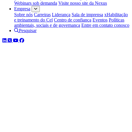
Webinars sob demanda
Visite nosso site da Nexus
Empresa
Sobre nós
Carreiras
Liderança
Sala de imprensa
xHabilitação
e treinamento do Cel
Centro de confiança
Eventos
Políticas
ambientais, sociais e de governança
Entre em contato conosco
Pesquisar
LinkedIn
Twitter
YouTube
Facebook