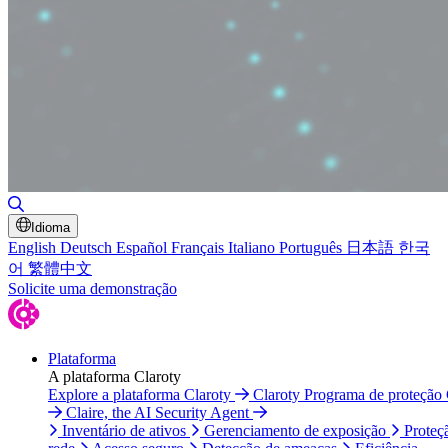
Alternar pesquisa
Idioma
English
Deutsch
Español
Français
Italiano
Português
日本語
한국
어
繁體中文
Solicite uma demonstração
Plataforma
A plataforma Claroty
Explore a plataforma Claroty
Claroty Programa de proteção
Claire, the AI Security Agent
Inventário de ativos
Gerenciamento de exposição
Proteç