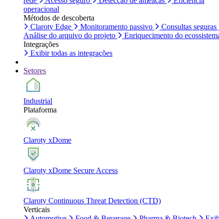
rede
Acesso seguro
Detecção de ameaças
Eficiência
operacional
Métodos de descoberta
Claroty Edge
Monitoramento passivo
Consultas seguras
Análise do arquivo do projeto
Enriquecimento do ecossistem
Integrações
Exibir todas as integrações
Setores
Industrial
Plataforma
Claroty xDome
Claroty xDome Secure Access
Claroty Continuous Threat Detection (CTD)
Verticais
Automotive
Food & Beverage
Pharma & Biotech
Exib