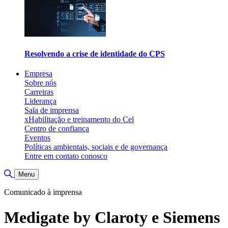
Resolvendo a crise de identidade do CPS
Empresa
Sobre nós
Carreiras
Liderança
Sala de imprensa
xHabilitação e treinamento do Cel
Centro de confiança
Eventos
Políticas ambientais, sociais e de governança
Entre em contato conosco
Alternar pesquisa
Menu
Comunicado à imprensa
Medigate by Claroty e Siemens