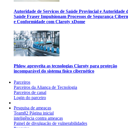
Autoridade de Serviços de Saúde Provincial e Autoridade 
Saúde Fraser Impulsionam Processos de Segurança Cibern
e Conformidade com Claroty xDome
Phlow aproveita as tecnologias Claroty para proteção
incomparável do sistema físico cibernético
Parceiros
Parceiros da Aliança de Tecnologia
Parceiros de canal
Login do parceiro
Pesquisa de ameaças
Team82 Página inicial
inteligência contra ameaças
Painel de divulgação de vulnerabilidades