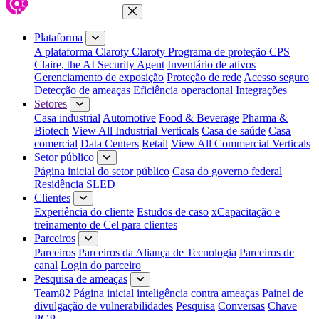
Fechar menu
Plataforma
A plataforma Claroty
Claroty Programa de proteção CPS
Claire, the AI Security Agent
Inventário de ativos
Gerenciamento de exposição
Proteção de rede
Acesso seguro
Detecção de ameaças
Eficiência operacional
Integrações
Setores
Casa industrial
Automotive
Food & Beverage
Pharma &
Biotech
View All Industrial Verticals
Casa de saúde
Casa
comercial
Data Centers
Retail
View All Commercial Verticals
Setor público
Página inicial do setor público
Casa do governo federal
Residência SLED
Clientes
Experiência do cliente
Estudos de caso
xCapacitação e
treinamento de Cel para clientes
Parceiros
Parceiros
Parceiros da Aliança de Tecnologia
Parceiros de
canal
Login do parceiro
Pesquisa de ameaças
Team82 Página inicial
inteligência contra ameaças
Painel de
divulgação de vulnerabilidades
Pesquisa
Conversas
Chave
PGP