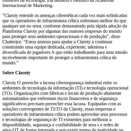
mulheres na tecnologia. Ela também é membro da Academia
Internacional de Marketing.
"Claroty entende as ameaças cibernéticas cada vez mais sofisticadas
que os operadores de infraestrutura crítica enfrentam melhor do que
qualquer um no setor, conforme demonstrado pela rápida adoção da
Plataforma Claroty por algumas das maiores empresas do mundo
para proteger seus ambientes operacionais e de produção", disse
Chatterjee. “Estou ansioso para ajudar a Claroty a continuar
construindo uma equipe dedicada, experiente, talentosa e
diversificada de jogadores A que estão trabalhando para uma missão
incrivelmente importante de proteger a infraestrutura crítica do
mundo.”
Sobre Claroty
Claroty O preenche a lacuna cibersegurança industrial entre os
ambientes de tecnologia da informação (TI) e tecnologia operacional
(TO). Organizações com fábricas e locais de produção altamente
automatizados que enfrentam riscos financeiros e de segurança
significativos precisam preencher essa lacuna. Equipadas com as
soluções convergentes de TI/TO da Claroty, essas empresas e
operadores de infraestrutura crítica podem aproveitar seus processos
e tecnologias de segurança de TI existentes para melhorar a
disponibilidade, segurança e confiabilidade de seus s e redes de
ativo OT de forma integrada e sem exigir tempo de inatividade ou