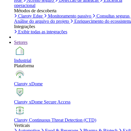
rede
Acesso seguro
Detecção de ameaças
Eficiência
operacional
Métodos de descoberta
Claroty Edge
Monitoramento passivo
Consultas seguras
Análise do arquivo do projeto
Enriquecimento do ecossistem
Integrações
Exibir todas as integrações
Setores
Industrial
Plataforma
Claroty xDome
Claroty xDome Secure Access
Claroty Continuous Threat Detection (CTD)
Verticais
Automotive
Food & Beverage
Pharma & Biotech
Exib