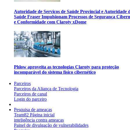
Autoridade de Serviços de Saúde Provincial e Autoridade 
Saúde Fraser Impulsionam Processos de Segurança Cibern
e Conformidade com Claroty xDome
Phlow aproveita as tecnologias Claroty para proteção
incomparável do sistema físico cibernético
Parceiros
Parceiros da Aliança de Tecnologia
Parceiros de canal
Login do parceiro
Pesquisa de ameaças
Team82 Página inicial
inteligência contra ameaças
Painel de divulgação de vulnerabilidades