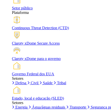
Setor público
Plataforma
Continuous Threat Detection (CTD)
Claroty xDome Secure Access
Claroty xDome para o governo
Governo Federal dos EUA
Setores
Defesa
Civil
Saúde
Tribal
Estado, local e educação (SLED)
Setores
Energia
Água/águas residuais
Transporte
Segurança pú