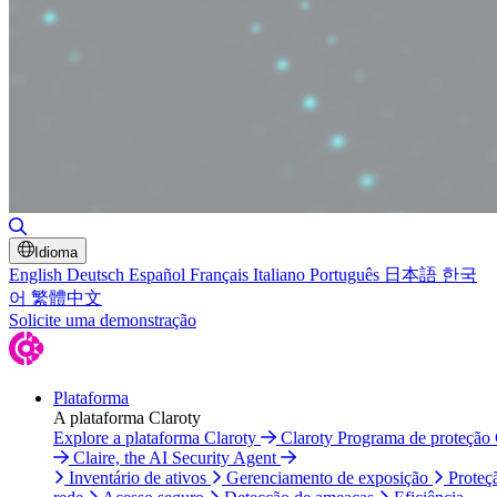
Alternar pesquisa
Idioma
English
Deutsch
Español
Français
Italiano
Português
日本語
한국
어
繁體中文
Solicite uma demonstração
Plataforma
A plataforma Claroty
Explore a plataforma Claroty
Claroty Programa de proteção
Claire, the AI Security Agent
Inventário de ativos
Gerenciamento de exposição
Proteç