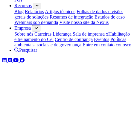
Recursos
Blog
Relatórios
Artigos técnicos
Folhas de dados e visões
gerais de soluções
Resumos de integração
Estudos de caso
Webinars sob demanda
Visite nosso site da Nexus
Empresa
Sobre nós
Carreiras
Liderança
Sala de imprensa
xHabilitação
e treinamento do Cel
Centro de confiança
Eventos
Políticas
ambientais, sociais e de governança
Entre em contato conosco
Pesquisar
LinkedIn
Twitter
YouTube
Facebook