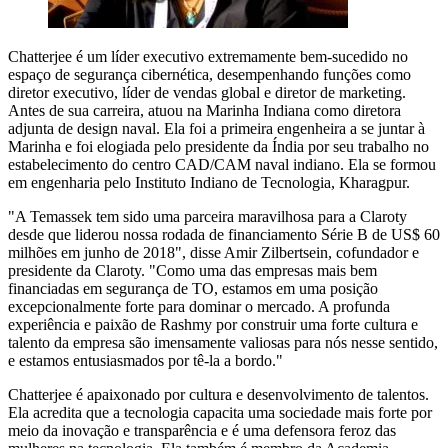
Chatterjee é um líder executivo extremamente bem-sucedido no
espaço de segurança cibernética, desempenhando funções como
diretor executivo, líder de vendas global e diretor de marketing.
Antes de sua carreira, atuou na Marinha Indiana como diretora
adjunta de design naval. Ela foi a primeira engenheira a se juntar à
Marinha e foi elogiada pelo presidente da Índia por seu trabalho no
estabelecimento do centro CAD/CAM naval indiano. Ela se formou
em engenharia pelo Instituto Indiano de Tecnologia, Kharagpur.
"A Temassek tem sido uma parceira maravilhosa para a Claroty
desde que liderou nossa rodada de financiamento Série B de US$ 60
milhões em junho de 2018", disse Amir Zilbertsein, cofundador e
presidente da Claroty. "Como uma das empresas mais bem
financiadas em segurança de TO, estamos em uma posição
excepcionalmente forte para dominar o mercado. A profunda
experiência e paixão de Rashmy por construir uma forte cultura e
talento da empresa são imensamente valiosas para nós nesse sentido,
e estamos entusiasmados por tê-la a bordo."
Chatterjee é apaixonado por cultura e desenvolvimento de talentos.
Ela acredita que a tecnologia capacita uma sociedade mais forte por
meio da inovação e transparência e é uma defensora feroz das