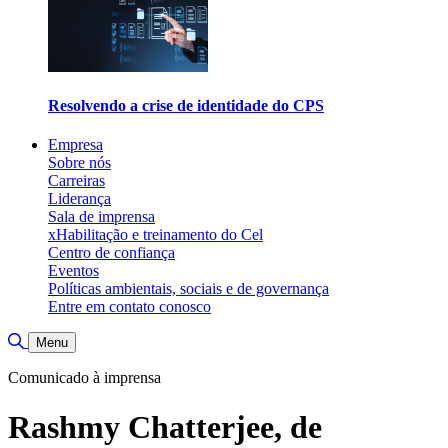
Resolvendo a crise de identidade do CPS
Empresa
Sobre nós
Carreiras
Liderança
Sala de imprensa
xHabilitação e treinamento do Cel
Centro de confiança
Eventos
Políticas ambientais, sociais e de governança
Entre em contato conosco
Alternar pesquisa
Menu
Comunicado à imprensa
Rashmy Chatterjee, de