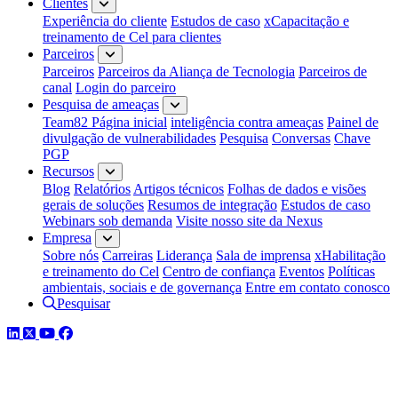
Clientes
Experiência do cliente
Estudos de caso
xCapacitação e
treinamento de Cel para clientes
Parceiros
Parceiros
Parceiros da Aliança de Tecnologia
Parceiros de
canal
Login do parceiro
Pesquisa de ameaças
Team82 Página inicial
inteligência contra ameaças
Painel de
divulgação de vulnerabilidades
Pesquisa
Conversas
Chave
PGP
Recursos
Blog
Relatórios
Artigos técnicos
Folhas de dados e visões
gerais de soluções
Resumos de integração
Estudos de caso
Webinars sob demanda
Visite nosso site da Nexus
Empresa
Sobre nós
Carreiras
Liderança
Sala de imprensa
xHabilitação
e treinamento do Cel
Centro de confiança
Eventos
Políticas
ambientais, sociais e de governança
Entre em contato conosco
Pesquisar
LinkedIn
Twitter
YouTube
Facebook