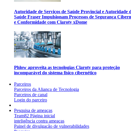
Autoridade de Serviços de Saúde Provincial e Autoridade 
Saúde Fraser Impulsionam Processos de Segurança Cibern
e Conformidade com Claroty xDome
Phlow aproveita as tecnologias Claroty para proteção
incomparável do sistema físico cibernético
Parceiros
Parceiros da Aliança de Tecnologia
Parceiros de canal
Login do parceiro
Pesquisa de ameaças
Team82 Página inicial
inteligência contra ameaças
Painel de divulgação de vulnerabilidades