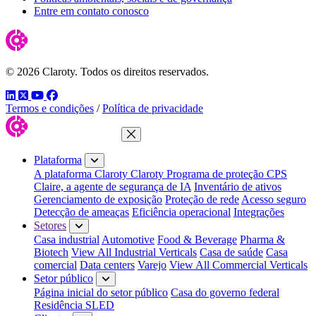
Entre em contato conosco
© 2026 Claroty. Todos os direitos reservados.
LinkedIn
Twitter
YouTube
Facebook
Termos e condições
/
Política de privacidade
Fechar menu
Plataforma
A plataforma Claroty
Claroty Programa de proteção CPS
Claire, a agente de segurança de IA
Inventário de ativos
Gerenciamento de exposição
Proteção de rede
Acesso seguro
Detecção de ameaças
Eficiência operacional
Integrações
Setores
Casa industrial
Automotive
Food & Beverage
Pharma &
Biotech
View All Industrial Verticals
Casa de saúde
Casa
comercial
Data centers
Varejo
View All Commercial Verticals
Setor público
Página inicial do setor público
Casa do governo federal
Residência SLED