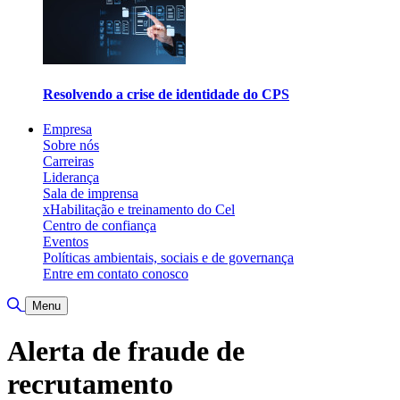
Resolvendo a crise de identidade do CPS
Empresa
Sobre nós
Carreiras
Liderança
Sala de imprensa
xHabilitação e treinamento do Cel
Centro de confiança
Eventos
Políticas ambientais, sociais e de governança
Entre em contato conosco
Alternar pesquisa
Menu
Alerta de fraude de
recrutamento