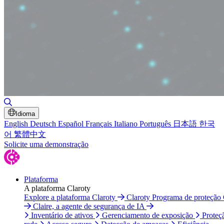
Alternar pesquisa
Idioma
English
Deutsch
Español
Français
Italiano
Português
日本語
한국
어
繁體中文
Solicite uma demonstração
Plataforma
A plataforma Claroty
Explore a plataforma Claroty
Claroty Programa de proteção
Claire, a agente de segurança de IA
Inventário de ativos
Gerenciamento de exposição
Proteç