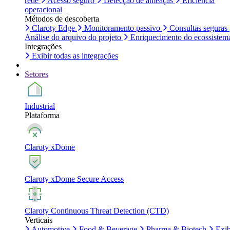
rede
Acesso seguro
Detecção de ameaças
Eficiência
operacional
Métodos de descoberta
Claroty Edge
Monitoramento passivo
Consultas seguras
Análise do arquivo do projeto
Enriquecimento do ecossistem
Integrações
Exibir todas as integrações
Setores
Industrial
Plataforma
Claroty xDome
Claroty xDome Secure Access
Claroty Continuous Threat Detection (CTD)
Verticais
Automotive
Food & Beverage
Pharma & Biotech
Exib