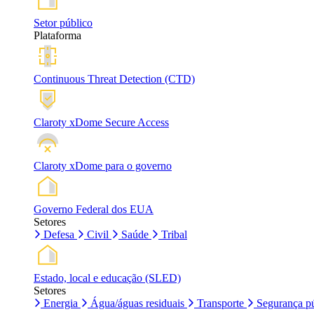
Setor público
Plataforma
Continuous Threat Detection (CTD)
Claroty xDome Secure Access
Claroty xDome para o governo
Governo Federal dos EUA
Setores
Defesa
Civil
Saúde
Tribal
Estado, local e educação (SLED)
Setores
Energia
Água/águas residuais
Transporte
Segurança pú