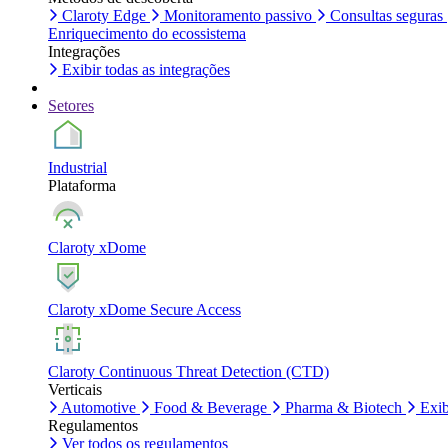
Claroty Edge
Monitoramento passivo
Consultas seguras
Enriquecimento do ecossistema
Integrações
Exibir todas as integrações
Setores
Industrial
Plataforma
Claroty xDome
Claroty xDome Secure Access
Claroty Continuous Threat Detection (CTD)
Verticais
Automotive
Food & Beverage
Pharma & Biotech
Exib
Regulamentos
Ver todos os regulamentos