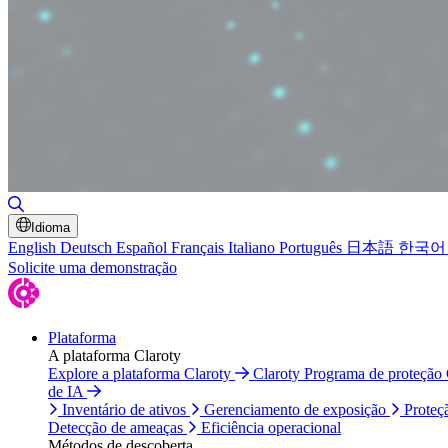
Alternar pesquisa
Idioma
English
Deutsch
Español
Français
Italiano
Português
日本語
한국어
Solicite uma demonstração
Plataforma
A plataforma Claroty
Explore a plataforma Claroty
Claroty Programa de proteção
de IA
Inventário de ativos
Gerenciamento de exposição
Proteç
Detecção de ameaças
Eficiência operacional
Métodos de descoberta