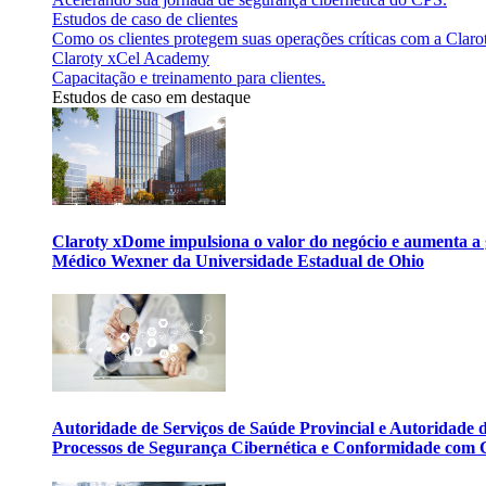
Estudos de caso de clientes
Como os clientes protegem suas operações críticas com a Claro
Claroty xCel Academy
Capacitação e treinamento para clientes.
Estudos de caso em destaque
Claroty xDome impulsiona o valor do negócio e aumenta a 
Médico Wexner da Universidade Estadual de Ohio
Autoridade de Serviços de Saúde Provincial e Autoridade
Processos de Segurança Cibernética e Conformidade com