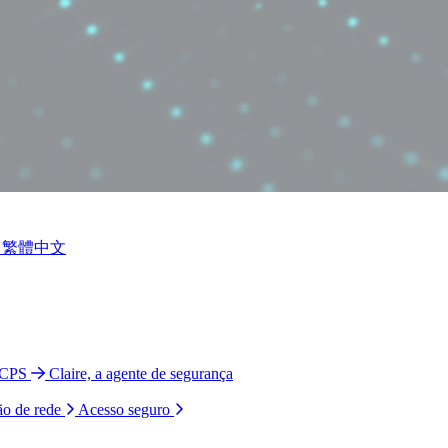
繁體中文
 CPS
Claire, a agente de segurança
ão de rede
Acesso seguro