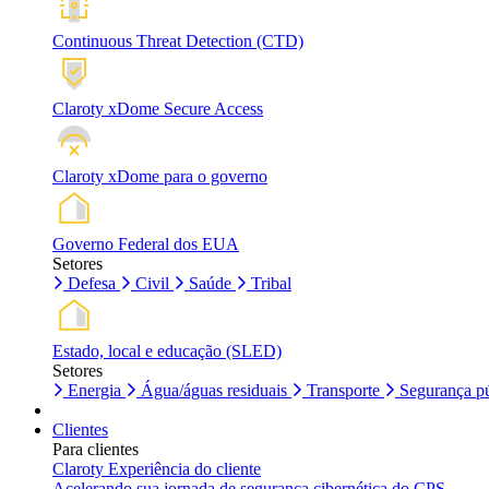
Continuous Threat Detection (CTD)
Claroty xDome Secure Access
Claroty xDome para o governo
Governo Federal dos EUA
Setores
Defesa
Civil
Saúde
Tribal
Estado, local e educação (SLED)
Setores
Energia
Água/águas residuais
Transporte
Segurança pú
Clientes
Para clientes
Claroty Experiência do cliente
Acelerando sua jornada de segurança cibernética do CPS.