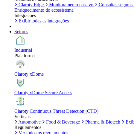
Claroty Edge
Monitoramento passivo
Consultas seguras
Enriquecimento do ecossistema
Integrações
Exibir todas as integrações
Setores
Industrial
Plataforma
Claroty xDome
Claroty xDome Secure Access
Claroty Continuous Threat Detection (CTD)
Verticais
Automotive
Food & Beverage
Pharma & Biotech
Exib
Regulamentos
Ver todos os regulamentos