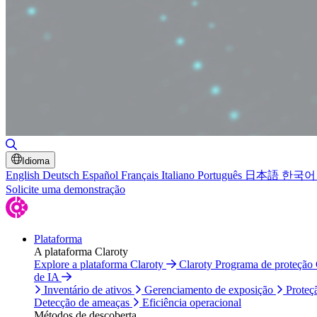
Alternar pesquisa
Idioma
English
Deutsch
Español
Français
Italiano
Português
日本語
한국어
Solicite uma demonstração
Plataforma
A plataforma Claroty
Explore a plataforma Claroty
Claroty Programa de proteção
de IA
Inventário de ativos
Gerenciamento de exposição
Proteç
Detecção de ameaças
Eficiência operacional
Métodos de descoberta