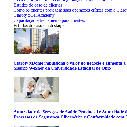
Estudos de caso de clientes
Como os clientes protegem suas operações críticas com a Claro
Claroty xCel Academy
Capacitação e treinamento para clientes.
Estudos de caso em destaque
Claroty xDome impulsiona o valor do negócio e aumenta a 
Médico Wexner da Universidade Estadual de Ohio
Autoridade de Serviços de Saúde Provincial e Autoridade
Processos de Segurança Cibernética e Conformidade com