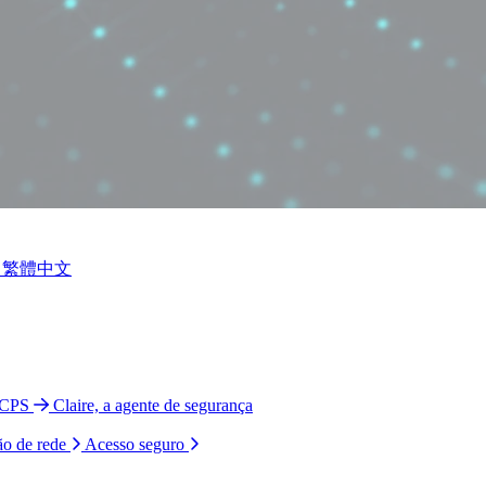
繁體中文
 CPS
Claire, a agente de segurança
ão de rede
Acesso seguro