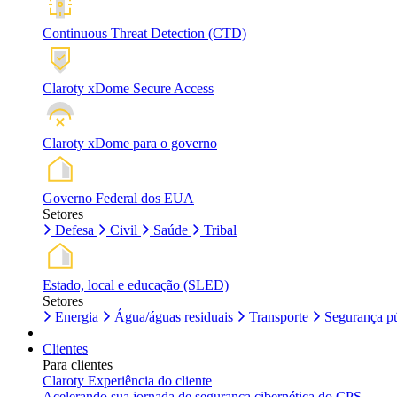
Continuous Threat Detection (CTD)
Claroty xDome Secure Access
Claroty xDome para o governo
Governo Federal dos EUA
Setores
Defesa
Civil
Saúde
Tribal
Estado, local e educação (SLED)
Setores
Energia
Água/águas residuais
Transporte
Segurança pú
Clientes
Para clientes
Claroty Experiência do cliente
Acelerando sua jornada de segurança cibernética do CPS.