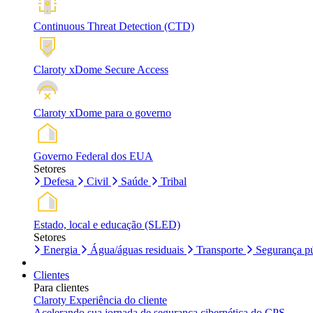
Continuous Threat Detection (CTD)
Claroty xDome Secure Access
Claroty xDome para o governo
Governo Federal dos EUA
Setores
Defesa
Civil
Saúde
Tribal
Estado, local e educação (SLED)
Setores
Energia
Água/águas residuais
Transporte
Segurança pú
Clientes
Para clientes
Claroty Experiência do cliente
Acelerando sua jornada de segurança cibernética do CPS.