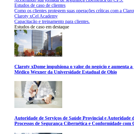
Estudos de caso de clientes
Como os clientes protegem suas operações críticas com a Claro
Claroty xCel Academy
Capacitação e treinamento para clientes.
Estudos de caso em destaque
Claroty xDome impulsiona o valor do negócio e aumenta a 
Médico Wexner da Universidade Estadual de Ohio
Autoridade de Serviços de Saúde Provincial e Autoridade
Processos de Segurança Cibernética e Conformidade com