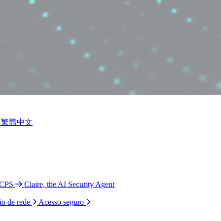
繁體中文
 CPS
Claire, the AI Security Agent
ão de rede
Acesso seguro