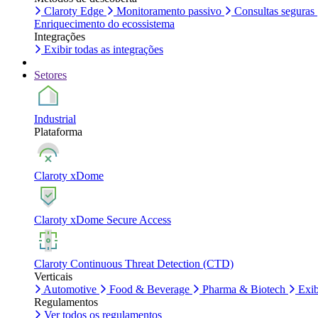
Claroty Edge
Monitoramento passivo
Consultas seguras
Enriquecimento do ecossistema
Integrações
Exibir todas as integrações
Setores
Industrial
Plataforma
Claroty xDome
Claroty xDome Secure Access
Claroty Continuous Threat Detection (CTD)
Verticais
Automotive
Food & Beverage
Pharma & Biotech
Exib
Regulamentos
Ver todos os regulamentos