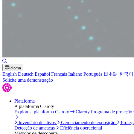
Alternar pesquisa
Idioma
English
Deutsch
Español
Français
Italiano
Português
日本語
한국어
Solicite uma demonstração
Plataforma
A plataforma Claroty
Explore a plataforma Claroty
Claroty Programa de proteção
Inventário de ativos
Gerenciamento de exposição
Proteç
Detecção de ameaças
Eficiência operacional
Métodos de descoberta