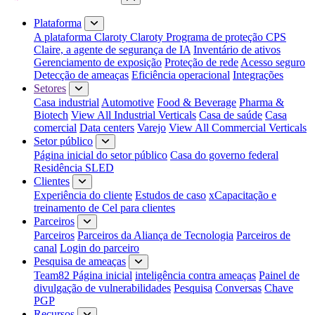
Fechar menu
Plataforma
A plataforma Claroty
Claroty Programa de proteção CPS
Claire, a agente de segurança de IA
Inventário de ativos
Gerenciamento de exposição
Proteção de rede
Acesso seguro
Detecção de ameaças
Eficiência operacional
Integrações
Setores
Casa industrial
Automotive
Food & Beverage
Pharma &
Biotech
View All Industrial Verticals
Casa de saúde
Casa
comercial
Data centers
Varejo
View All Commercial Verticals
Setor público
Página inicial do setor público
Casa do governo federal
Residência SLED
Clientes
Experiência do cliente
Estudos de caso
xCapacitação e
treinamento de Cel para clientes
Parceiros
Parceiros
Parceiros da Aliança de Tecnologia
Parceiros de
canal
Login do parceiro
Pesquisa de ameaças
Team82 Página inicial
inteligência contra ameaças
Painel de
divulgação de vulnerabilidades
Pesquisa
Conversas
Chave
PGP
Recursos