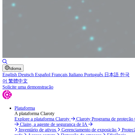
Alternar pesquisa
Idioma
English
Deutsch
Español
Français
Italiano
Português
日本語
한국
어
繁體中文
Solicite uma demonstração
Plataforma
A plataforma Claroty
Explore a plataforma Claroty
Claroty Programa de proteção
Claire, a agente de segurança de IA
Inventário de ativos
Gerenciamento de exposição
Proteç