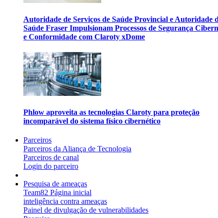
Autoridade de Serviços de Saúde Provincial e Autoridade 
Saúde Fraser Impulsionam Processos de Segurança Cibern
e Conformidade com Claroty xDome
Phlow aproveita as tecnologias Claroty para proteção
incomparável do sistema físico cibernético
Parceiros
Parceiros da Aliança de Tecnologia
Parceiros de canal
Login do parceiro
Pesquisa de ameaças
Team82 Página inicial
inteligência contra ameaças
Painel de divulgação de vulnerabilidades