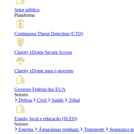
Setor público
Plataforma
Continuous Threat Detection (CTD)
Claroty xDome Secure Access
Claroty xDome para o governo
Governo Federal dos EUA
Setores
Defesa
Civil
Saúde
Tribal
Estado, local e educação (SLED)
Setores
Energia
Água/águas residuais
Transporte
Segurança pú