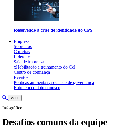
Resolvendo a crise de identidade do CPS
Empresa
Sobre nós
Carreiras
Liderança
Sala de imprensa
xHabilitação e treinamento do Cel
Centro de confiança
Eventos
Políticas ambientais, sociais e de governança
Entre em contato conosco
Alternar pesquisa
Menu
Infográfico
Desafios comuns da equipe