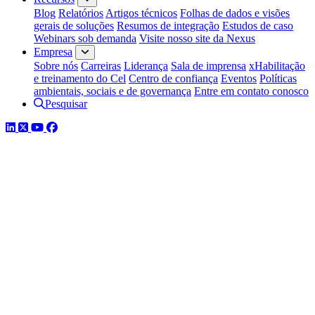
Blog
Relatórios
Artigos técnicos
Folhas de dados e visões
gerais de soluções
Resumos de integração
Estudos de caso
Webinars sob demanda
Visite nosso site da Nexus
Empresa
Sobre nós
Carreiras
Liderança
Sala de imprensa
xHabilitação
e treinamento do Cel
Centro de confiança
Eventos
Políticas
ambientais, sociais e de governança
Entre em contato conosco
Pesquisar
LinkedIn
Twitter
YouTube
Facebook