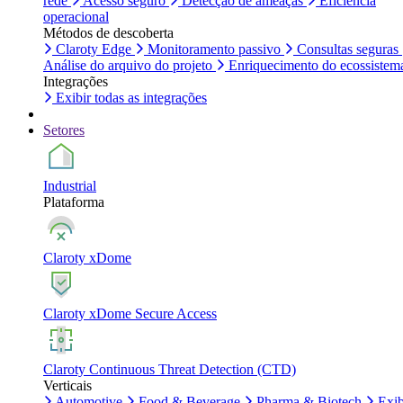
rede
Acesso seguro
Detecção de ameaças
Eficiência
operacional
Métodos de descoberta
Claroty Edge
Monitoramento passivo
Consultas seguras
Análise do arquivo do projeto
Enriquecimento do ecossistem
Integrações
Exibir todas as integrações
Setores
Industrial
Plataforma
Claroty xDome
Claroty xDome Secure Access
Claroty Continuous Threat Detection (CTD)
Verticais
Automotive
Food & Beverage
Pharma & Biotech
Exib