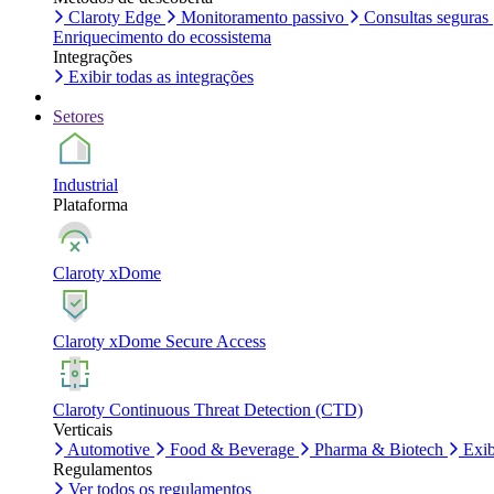
Claroty Edge
Monitoramento passivo
Consultas seguras
Enriquecimento do ecossistema
Integrações
Exibir todas as integrações
Setores
Industrial
Plataforma
Claroty xDome
Claroty xDome Secure Access
Claroty Continuous Threat Detection (CTD)
Verticais
Automotive
Food & Beverage
Pharma & Biotech
Exib
Regulamentos
Ver todos os regulamentos