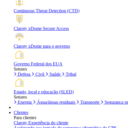
Continuous Threat Detection (CTD)
Claroty xDome Secure Access
Claroty xDome para o governo
Governo Federal dos EUA
Setores
Defesa
Civil
Saúde
Tribal
Estado, local e educação (SLED)
Setores
Energia
Água/águas residuais
Transporte
Segurança pú
Clientes
Para clientes
Claroty Experiência do cliente
Acelerando sua jornada de segurança cibernética do CPS.