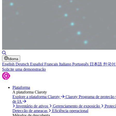
Alternar pesquisa
Idioma
English
Deutsch
Español
Français
Italiano
Português
日本語
한국어
Solicite uma demonstração
Plataforma
A plataforma Claroty
Explore a plataforma Claroty
Claroty Programa de proteção
de IA
Inventário de ativos
Gerenciamento de exposição
Proteç
Detecção de ameaças
Eficiência operacional
Métodos de descoberta