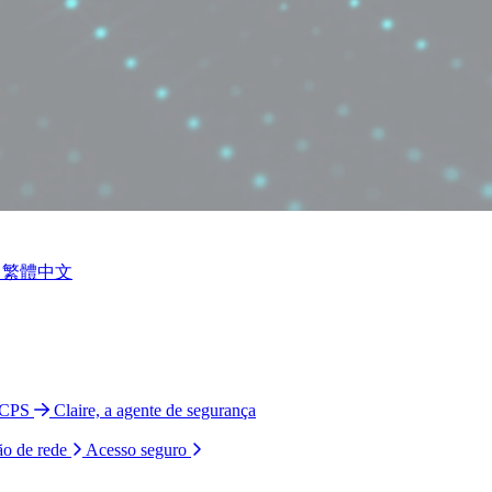
繁體中文
 CPS
Claire, a agente de segurança
ão de rede
Acesso seguro