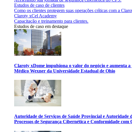
Estudos de caso de clientes
Como os clientes protegem suas operações críticas com a Claro
Claroty xCel Academy
Capacitação e treinamento para clientes.
Estudos de caso em destaque
Claroty xDome impulsiona o valor do negócio e aumenta a 
Médico Wexner da Universidade Estadual de Ohio
Autoridade de Serviços de Saúde Provincial e Autoridade
Processos de Segurança Cibernética e Conformidade com