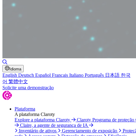
Alternar pesquisa
Idioma
English
Deutsch
Español
Français
Italiano
Português
日本語
한국
어
繁體中文
Solicite uma demonstração
Plataforma
A plataforma Claroty
Explore a plataforma Claroty
Claroty Programa de proteção
Claire, a agente de segurança de IA
Inventário de ativos
Gerenciamento de exposição
Proteç