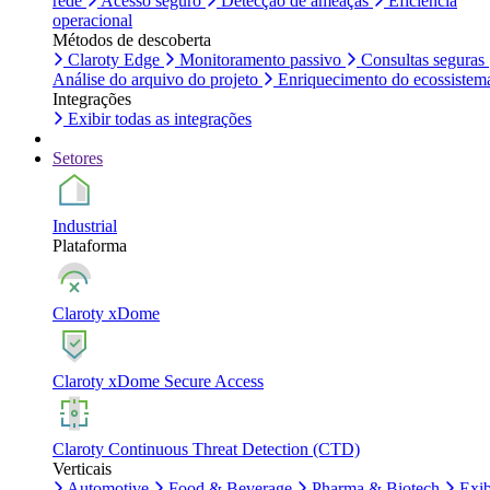
rede
Acesso seguro
Detecção de ameaças
Eficiência
operacional
Métodos de descoberta
Claroty Edge
Monitoramento passivo
Consultas seguras
Análise do arquivo do projeto
Enriquecimento do ecossistem
Integrações
Exibir todas as integrações
Setores
Industrial
Plataforma
Claroty xDome
Claroty xDome Secure Access
Claroty Continuous Threat Detection (CTD)
Verticais
Automotive
Food & Beverage
Pharma & Biotech
Exib