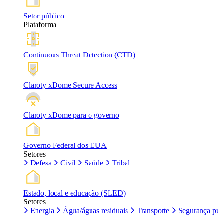
Setor público
Plataforma
Continuous Threat Detection (CTD)
Claroty xDome Secure Access
Claroty xDome para o governo
Governo Federal dos EUA
Setores
Defesa
Civil
Saúde
Tribal
Estado, local e educação (SLED)
Setores
Energia
Água/águas residuais
Transporte
Segurança pú