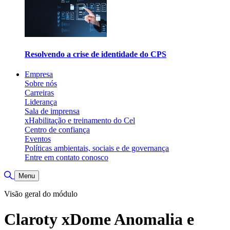
Resolvendo a crise de identidade do CPS
Empresa
Sobre nós
Carreiras
Liderança
Sala de imprensa
xHabilitação e treinamento do Cel
Centro de confiança
Eventos
Políticas ambientais, sociais e de governança
Entre em contato conosco
Alternar pesquisa
Menu
Visão geral do módulo
Claroty xDome Anomalia e