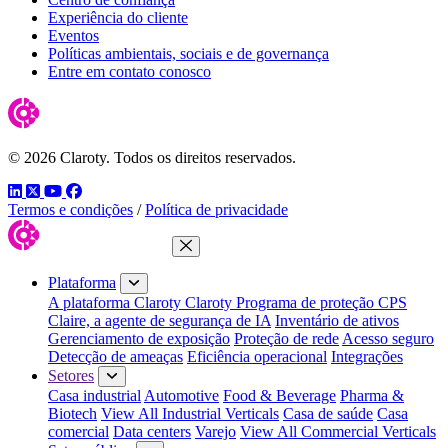
Experiência do cliente
Eventos
Políticas ambientais, sociais e de governança
Entre em contato conosco
© 2026 Claroty. Todos os direitos reservados.
LinkedIn
Twitter
YouTube
Facebook
Termos e condições
/
Política de privacidade
Fechar menu
Plataforma
A plataforma Claroty
Claroty Programa de proteção CPS
Claire, a agente de segurança de IA
Inventário de ativos
Gerenciamento de exposição
Proteção de rede
Acesso seguro
Detecção de ameaças
Eficiência operacional
Integrações
Setores
Casa industrial
Automotive
Food & Beverage
Pharma &
Biotech
View All Industrial Verticals
Casa de saúde
Casa
comercial
Data centers
Varejo
View All Commercial Verticals