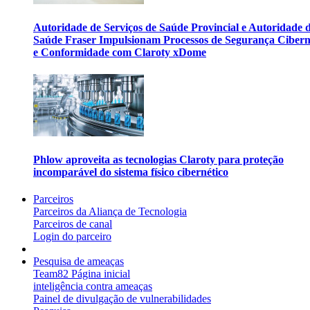
Autoridade de Serviços de Saúde Provincial e Autoridade 
Saúde Fraser Impulsionam Processos de Segurança Cibern
e Conformidade com Claroty xDome
Phlow aproveita as tecnologias Claroty para proteção
incomparável do sistema físico cibernético
Parceiros
Parceiros da Aliança de Tecnologia
Parceiros de canal
Login do parceiro
Pesquisa de ameaças
Team82 Página inicial
inteligência contra ameaças
Painel de divulgação de vulnerabilidades