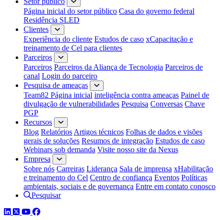
Setor público
Página inicial do setor público
Casa do governo federal
Residência SLED
Clientes
Experiência do cliente
Estudos de caso
xCapacitação e
treinamento de Cel para clientes
Parceiros
Parceiros
Parceiros da Aliança de Tecnologia
Parceiros de
canal
Login do parceiro
Pesquisa de ameaças
Team82 Página inicial
inteligência contra ameaças
Painel de
divulgação de vulnerabilidades
Pesquisa
Conversas
Chave
PGP
Recursos
Blog
Relatórios
Artigos técnicos
Folhas de dados e visões
gerais de soluções
Resumos de integração
Estudos de caso
Webinars sob demanda
Visite nosso site da Nexus
Empresa
Sobre nós
Carreiras
Liderança
Sala de imprensa
xHabilitação
e treinamento do Cel
Centro de confiança
Eventos
Políticas
ambientais, sociais e de governança
Entre em contato conosco
Pesquisar
LinkedIn
Twitter
YouTube
Facebook