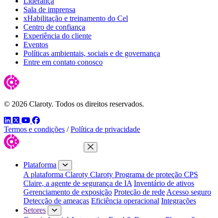
Liderança
Sala de imprensa
xHabilitação e treinamento do Cel
Centro de confiança
Experiência do cliente
Eventos
Políticas ambientais, sociais e de governança
Entre em contato conosco
© 2026 Claroty. Todos os direitos reservados.
LinkedIn
Twitter
YouTube
Facebook
Termos e condições
/
Política de privacidade
Fechar menu
Plataforma
A plataforma Claroty
Claroty Programa de proteção CPS
Claire, a agente de segurança de IA
Inventário de ativos
Gerenciamento de exposição
Proteção de rede
Acesso seguro
Detecção de ameaças
Eficiência operacional
Integrações
Setores