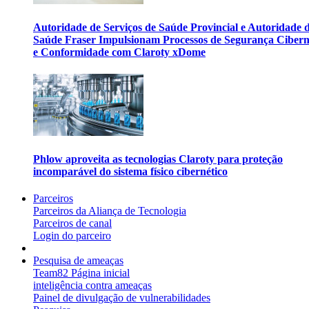
Autoridade de Serviços de Saúde Provincial e Autoridade 
Saúde Fraser Impulsionam Processos de Segurança Cibern
e Conformidade com Claroty xDome
Phlow aproveita as tecnologias Claroty para proteção
incomparável do sistema físico cibernético
Parceiros
Parceiros da Aliança de Tecnologia
Parceiros de canal
Login do parceiro
Pesquisa de ameaças
Team82 Página inicial
inteligência contra ameaças
Painel de divulgação de vulnerabilidades