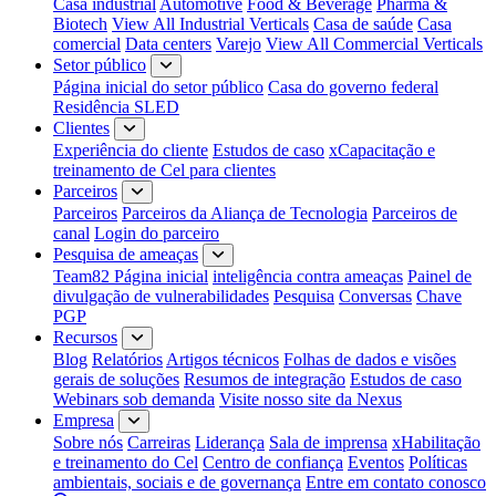
Casa industrial
Automotive
Food & Beverage
Pharma &
Biotech
View All Industrial Verticals
Casa de saúde
Casa
comercial
Data centers
Varejo
View All Commercial Verticals
Setor público
Página inicial do setor público
Casa do governo federal
Residência SLED
Clientes
Experiência do cliente
Estudos de caso
xCapacitação e
treinamento de Cel para clientes
Parceiros
Parceiros
Parceiros da Aliança de Tecnologia
Parceiros de
canal
Login do parceiro
Pesquisa de ameaças
Team82 Página inicial
inteligência contra ameaças
Painel de
divulgação de vulnerabilidades
Pesquisa
Conversas
Chave
PGP
Recursos
Blog
Relatórios
Artigos técnicos
Folhas de dados e visões
gerais de soluções
Resumos de integração
Estudos de caso
Webinars sob demanda
Visite nosso site da Nexus
Empresa
Sobre nós
Carreiras
Liderança
Sala de imprensa
xHabilitação
e treinamento do Cel
Centro de confiança
Eventos
Políticas
ambientais, sociais e de governança
Entre em contato conosco