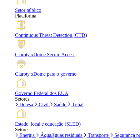
Setor público
Plataforma
Continuous Threat Detection (CTD)
Claroty xDome Secure Access
Claroty xDome para o governo
Governo Federal dos EUA
Setores
Defesa
Civil
Saúde
Tribal
Estado, local e educação (SLED)
Setores
Energia
Água/águas residuais
Transporte
Segurança pú