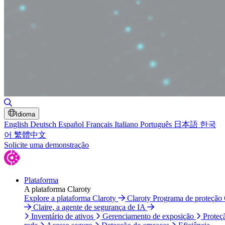
Alternar pesquisa
Idioma
English
Deutsch
Español
Français
Italiano
Português
日本語
한국
어
繁體中文
Solicite uma demonstração
Plataforma
A plataforma Claroty
Explore a plataforma Claroty
Claroty Programa de proteção
Claire, a agente de segurança de IA
Inventário de ativos
Gerenciamento de exposição
Proteç