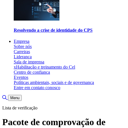
Resolvendo a crise de identidade do CPS
Empresa
Sobre nós
Carreiras
Liderança
Sala de imprensa
xHabilitação e treinamento do Cel
Centro de confiança
Eventos
Políticas ambientais, sociais e de governança
Entre em contato conosco
Alternar pesquisa
Menu
Lista de verificação
Pacote de comprovação de