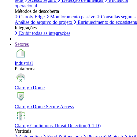
rede
Acesso seguro
Detecção de ameaças
Eficiência
operacional
Métodos de descoberta
Claroty Edge
Monitoramento passivo
Consultas seguras
Análise do arquivo do projeto
Enriquecimento do ecossistem
Integrações
Exibir todas as integrações
Setores
Industrial
Plataforma
Claroty xDome
Claroty xDome Secure Access
Claroty Continuous Threat Detection (CTD)
Verticais
Automotive
Food & Beverage
Pharma & Biotech
Exib