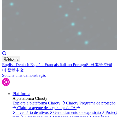
Alternar pesquisa
Idioma
English
Deutsch
Español
Français
Italiano
Português
日本語
한국
어
繁體中文
Solicite uma demonstração
Plataforma
A plataforma Claroty
Explore a plataforma Claroty
Claroty Programa de proteção
Claire, a agente de segurança de IA
Inventário de ativos
Gerenciamento de exposição
Proteç