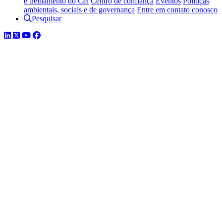
e treinamento do Cel
Centro de confiança
Eventos
Políticas
ambientais, sociais e de governança
Entre em contato conosco
Pesquisar
LinkedIn
Twitter
YouTube
Facebook