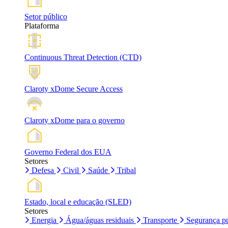
Setor público
Plataforma
Continuous Threat Detection (CTD)
Claroty xDome Secure Access
Claroty xDome para o governo
Governo Federal dos EUA
Setores
Defesa
Civil
Saúde
Tribal
Estado, local e educação (SLED)
Setores
Energia
Água/águas residuais
Transporte
Segurança pú