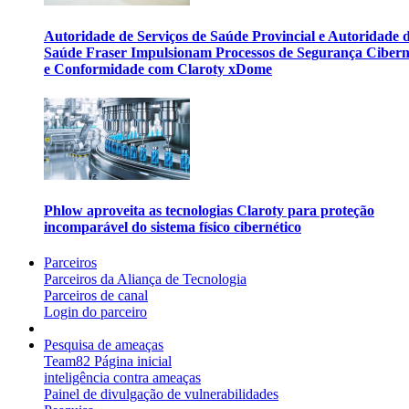
Autoridade de Serviços de Saúde Provincial e Autoridade 
Saúde Fraser Impulsionam Processos de Segurança Cibern
e Conformidade com Claroty xDome
Phlow aproveita as tecnologias Claroty para proteção
incomparável do sistema físico cibernético
Parceiros
Parceiros da Aliança de Tecnologia
Parceiros de canal
Login do parceiro
Pesquisa de ameaças
Team82 Página inicial
inteligência contra ameaças
Painel de divulgação de vulnerabilidades