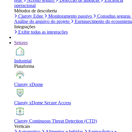
rede
Acesso seguro
Detecção de ameaças
Eficiência
operacional
Métodos de descoberta
Claroty Edge
Monitoramento passivo
Consultas seguras
Análise do arquivo do projeto
Enriquecimento do ecossistem
Integrações
Exibir todas as integrações
Setores
Industrial
Plataforma
Claroty xDome
Claroty xDome Secure Access
Claroty Continuous Threat Detection (CTD)
Verticais
Automotivo
Alimentos e bebidas
Farmacêutica e