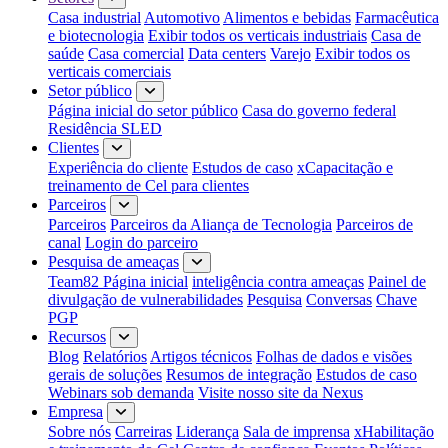
Casa industrial
Automotivo
Alimentos e bebidas
Farmacêutica
e biotecnologia
Exibir todos os verticais industriais
Casa de
saúde
Casa comercial
Data centers
Varejo
Exibir todos os
verticais comerciais
Setor público
Página inicial do setor público
Casa do governo federal
Residência SLED
Clientes
Experiência do cliente
Estudos de caso
xCapacitação e
treinamento de Cel para clientes
Parceiros
Parceiros
Parceiros da Aliança de Tecnologia
Parceiros de
canal
Login do parceiro
Pesquisa de ameaças
Team82 Página inicial
inteligência contra ameaças
Painel de
divulgação de vulnerabilidades
Pesquisa
Conversas
Chave
PGP
Recursos
Blog
Relatórios
Artigos técnicos
Folhas de dados e visões
gerais de soluções
Resumos de integração
Estudos de caso
Webinars sob demanda
Visite nosso site da Nexus
Empresa
Sobre nós
Carreiras
Liderança
Sala de imprensa
xHabilitação