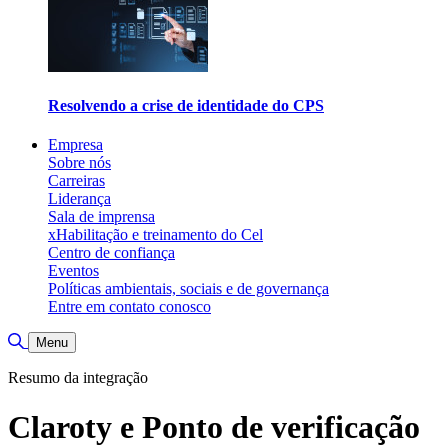
Resolvendo a crise de identidade do CPS
Empresa
Sobre nós
Carreiras
Liderança
Sala de imprensa
xHabilitação e treinamento do Cel
Centro de confiança
Eventos
Políticas ambientais, sociais e de governança
Entre em contato conosco
Alternar pesquisa
Menu
Resumo da integração
Claroty e Ponto de verificação