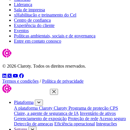
Liderança
Sala de imprensa
xHabilitação e treinamento do Cel
Centro de confiança
Experiência do cliente
Eventos
Políticas ambientais, sociais e de governança
Entre em contato conosco
© 2026 Claroty. Todos os direitos reservados.
LinkedIn
Twitter
YouTube
Facebook
Termos e condições
/
Política de privacidade
Fechar menu
Plataforma
A plataforma Claroty
Claroty Programa de proteção CPS
Claire, a agente de segurança de IA
Inventário de ativos
Gerenciamento de exposição
Proteção de rede
Acesso seguro
Detecção de ameaças
Eficiência operacional
Integrações
Setores