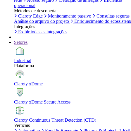
rede
Acesso seguro
Detecção de ameaças
Eficiência
operacional
Métodos de descoberta
Claroty Edge
Monitoramento passivo
Consultas seguras
Análise do arquivo do projeto
Enriquecimento do ecossistem
Integrações
Exibir todas as integrações
Setores
Industrial
Plataforma
Claroty xDome
Claroty xDome Secure Access
Claroty Continuous Threat Detection (CTD)
Verticais
Automotive
Food & Beverage
Pharma & Biotech
Exib