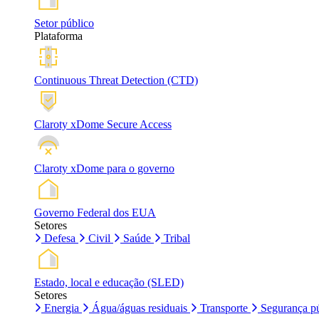
Setor público
Plataforma
Continuous Threat Detection (CTD)
Claroty xDome Secure Access
Claroty xDome para o governo
Governo Federal dos EUA
Setores
Defesa
Civil
Saúde
Tribal
Estado, local e educação (SLED)
Setores
Energia
Água/águas residuais
Transporte
Segurança pú