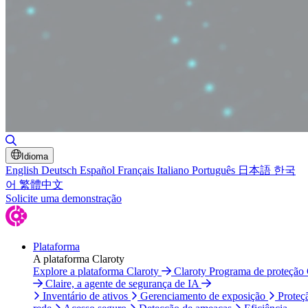
Alternar pesquisa
Idioma
English
Deutsch
Español
Français
Italiano
Português
日本語
한국
어
繁體中文
Solicite uma demonstração
Plataforma
A plataforma Claroty
Explore a plataforma Claroty
Claroty Programa de proteção
Claire, a agente de segurança de IA
Inventário de ativos
Gerenciamento de exposição
Proteç