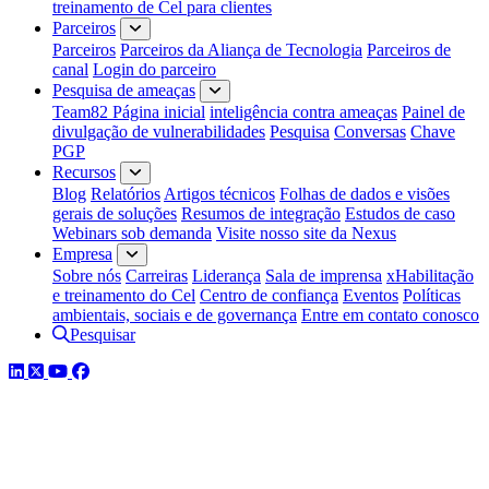
treinamento de Cel para clientes
Parceiros
Parceiros
Parceiros da Aliança de Tecnologia
Parceiros de
canal
Login do parceiro
Pesquisa de ameaças
Team82 Página inicial
inteligência contra ameaças
Painel de
divulgação de vulnerabilidades
Pesquisa
Conversas
Chave
PGP
Recursos
Blog
Relatórios
Artigos técnicos
Folhas de dados e visões
gerais de soluções
Resumos de integração
Estudos de caso
Webinars sob demanda
Visite nosso site da Nexus
Empresa
Sobre nós
Carreiras
Liderança
Sala de imprensa
xHabilitação
e treinamento do Cel
Centro de confiança
Eventos
Políticas
ambientais, sociais e de governança
Entre em contato conosco
Pesquisar
LinkedIn
Twitter
YouTube
Facebook