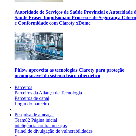
Autoridade de Serviços de Saúde Provincial e Autoridade 
Saúde Fraser Impulsionam Processos de Segurança Cibern
e Conformidade com Claroty xDome
Phlow aproveita as tecnologias Claroty para proteção
incomparável do sistema físico cibernético
Parceiros
Parceiros da Aliança de Tecnologia
Parceiros de canal
Login do parceiro
Pesquisa de ameaças
Team82 Página inicial
inteligência contra ameaças
Painel de divulgação de vulnerabilidades