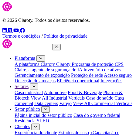
© 2026 Claroty. Todos os direitos reservados.
LinkedIn
Twitter
YouTube
Facebook
Termos e condições
/
Política de privacidade
Fechar menu
Plataforma
A plataforma Claroty
Claroty Programa de proteção CPS
Claire, a agente de segurança de IA
Inventário de ativos
Gerenciamento de exposição
Proteção de rede
Acesso seguro
Detecção de ameaças
Eficiência operacional
Integrações
Setores
Casa industrial
Automotive
Food & Beverage
Pharma &
Biotech
View All Industrial Verticals
Casa de saúde
Casa
comercial
Data centers
Varejo
View All Commercial Verticals
Setor público
Página inicial do setor público
Casa do governo federal
Residência SLED
Clientes
Experiência do cliente
Estudos de caso
xCapacitação e