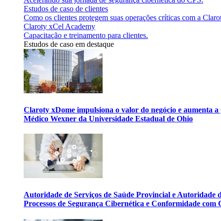
Estudos de caso de clientes
Como os clientes protegem suas operações críticas com a Claro
Claroty xCel Academy
Capacitação e treinamento para clientes.
Estudos de caso em destaque
Claroty xDome impulsiona o valor do negócio e aumenta a 
Médico Wexner da Universidade Estadual de Ohio
Autoridade de Serviços de Saúde Provincial e Autoridade
Processos de Segurança Cibernética e Conformidade com