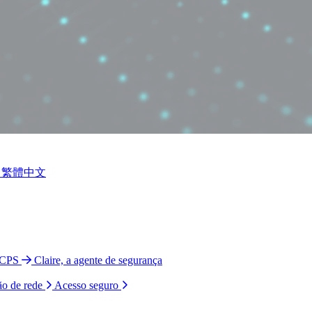
繁體中文
 CPS
Claire, a agente de segurança
ão de rede
Acesso seguro