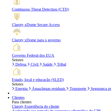
Continuous Threat Detection (CTD)
Claroty xDome Secure Access
Claroty xDome para o governo
Governo Federal dos EUA
Setores
Defesa
Civil
Saúde
Tribal
Estado, local e educação (SLED)
Setores
Energia
Água/águas residuais
Transporte
Segurança pú
Clientes
Para clientes
Claroty Experiência do cliente
Acelerando sua jornada de segurança cibernética do CPS.