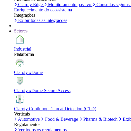
Claroty Edge
Monitoramento passivo
Consultas seguras
Enriquecimento do ecossistema
Integrações
Exibir todas as integrações
Setores
Industrial
Plataforma
Claroty xDome
Claroty xDome Secure Access
Claroty Continuous Threat Detection (CTD)
Verticais
Automotive
Food & Beverage
Pharma & Biotech
Exib
Regulamentos
Ver todos os regulamentos