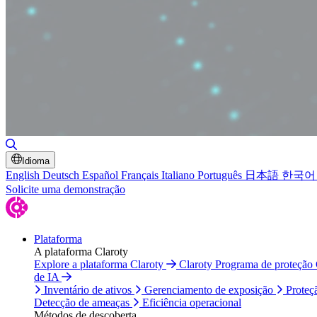
Alternar pesquisa
Idioma
English
Deutsch
Español
Français
Italiano
Português
日本語
한국어
Solicite uma demonstração
Plataforma
A plataforma Claroty
Explore a plataforma Claroty
Claroty Programa de proteção
de IA
Inventário de ativos
Gerenciamento de exposição
Proteç
Detecção de ameaças
Eficiência operacional
Métodos de descoberta