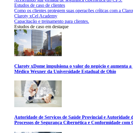
Estudos de caso de clientes
Como os clientes protegem suas operações críticas com a Claro
Claroty xCel Academy
Capacitação e treinamento para clientes.
Estudos de caso em destaque
Claroty xDome impulsiona o valor do negócio e aumenta a 
Médico Wexner da Universidade Estadual de Ohio
Autoridade de Serviços de Saúde Provincial e Autoridade
Processos de Segurança Cibernética e Conformidade com