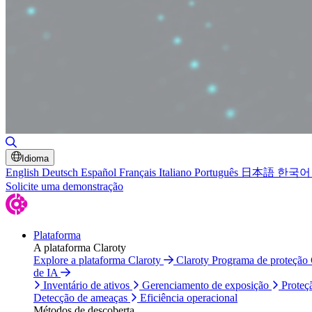
Alternar pesquisa
Idioma
English
Deutsch
Español
Français
Italiano
Português
日本語
한국어
Solicite uma demonstração
Plataforma
A plataforma Claroty
Explore a plataforma Claroty
Claroty Programa de proteção
de IA
Inventário de ativos
Gerenciamento de exposição
Proteç
Detecção de ameaças
Eficiência operacional
Métodos de descoberta