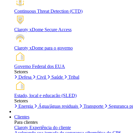
Continuous Threat Detection (CTD)
Claroty xDome Secure Access
Claroty xDome para o governo
Governo Federal dos EUA
Setores
Defesa
Civil
Saúde
Tribal
Estado, local e educação (SLED)
Setores
Energia
Água/águas residuais
Transporte
Segurança pú
Clientes
Para clientes
Claroty Experiência do cliente
Acelerando sua jornada de segurança cibernética do CPS.