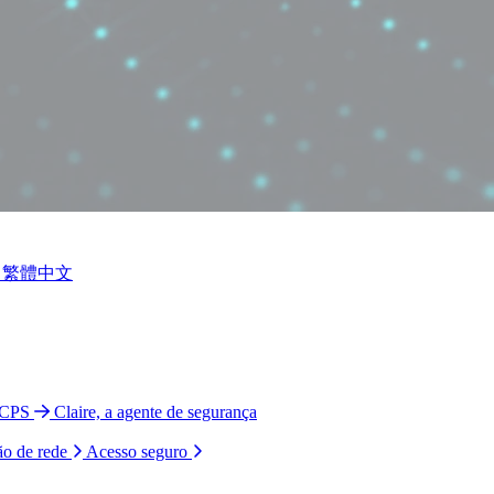
繁體中文
 CPS
Claire, a agente de segurança
ão de rede
Acesso seguro