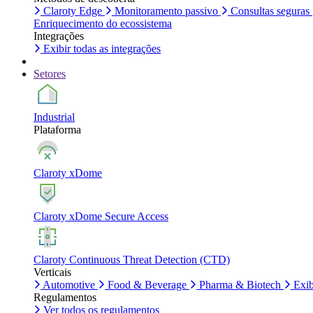
Claroty Edge
Monitoramento passivo
Consultas seguras
Enriquecimento do ecossistema
Integrações
Exibir todas as integrações
Setores
Industrial
Plataforma
Claroty xDome
Claroty xDome Secure Access
Claroty Continuous Threat Detection (CTD)
Verticais
Automotive
Food & Beverage
Pharma & Biotech
Exib
Regulamentos
Ver todos os regulamentos