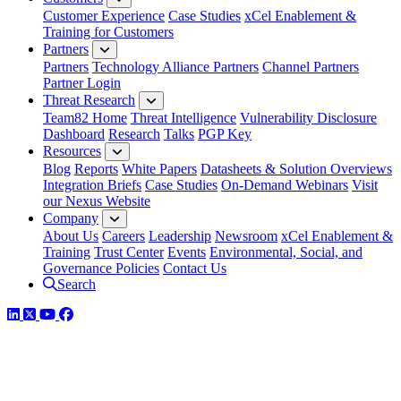
Customer Experience
Case Studies
xCel Enablement &
Training for Customers
Partners
Partners
Technology Alliance Partners
Channel Partners
Partner Login
Threat Research
Team82 Home
Threat Intelligence
Vulnerability Disclosure
Dashboard
Research
Talks
PGP Key
Resources
Blog
Reports
White Papers
Datasheets & Solution Overviews
Integration Briefs
Case Studies
On-Demand Webinars
Visit
our Nexus Website
Company
About Us
Careers
Leadership
Newsroom
xCel Enablement &
Training
Trust Center
Events
Environmental, Social, and
Governance Policies
Contact Us
Search
LinkedIn
Twitter
YouTube
Facebook