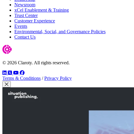
Newsroom
xCel Enablement & Training
Trust Center
Customer Experience
Events
Environmental, Social, and Governance Policies
Contact Us
© 2026 Claroty. All rights reserved.
LinkedIn
Twitter
YouTube
Facebook
Terms & Conditions
/
Privacy Policy
Close Modal