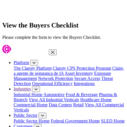
View the Buyers Checklist
Please complete the form to view the Buyers Checklist.
Close Menu
Platform
The Claroty Platform
Claroty CPS Protection Program
Claire,
a agente de segurança de IA
Asset Inventory
Exposure
Management
Network Protection
Secure Access
Threat
Detection
Operational Efficiency
Integrations
Industries
Industrial Home
Automotive
Food & Beverage
Pharma &
Biotech
View All Industrial Verticals
Healthcare Home
Commercial Home
Data Centers
Retail
View All Commercial
Verticals
Public Sector
Public Sector Home
Federal Government Home
SLED Home
Customers