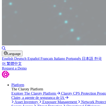
Toggle Search
Language
English
Deutsch
Español
Français
Italiano
Português
日本語
한국
어
繁體中文
Request a Demo
Platform
The Claroty Platform
Explore The Claroty Platform
Claroty CPS Protection Prog
Claire, a agente de segurança de IA
Asset Inventory
Exposure Management
Network Protect