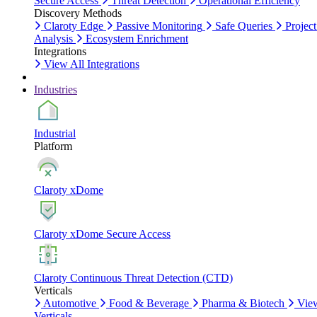
Secure Access
Threat Detection
Operational Efficiency
Discovery Methods
Claroty Edge
Passive Monitoring
Safe Queries
Project
Analysis
Ecosystem Enrichment
Integrations
View All Integrations
Industries
Industrial
Platform
Claroty xDome
Claroty xDome Secure Access
Claroty Continuous Threat Detection (CTD)
Verticals
Automotive
Food & Beverage
Pharma & Biotech
Vie
Verticals