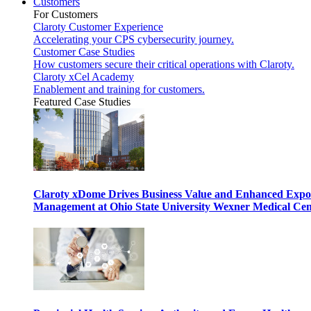
Customers
For Customers
Claroty Customer Experience
Accelerating your CPS cybersecurity journey.
Customer Case Studies
How customers secure their critical operations with Claroty.
Claroty xCel Academy
Enablement and training for customers.
Featured Case Studies
Claroty xDome Drives Business Value and Enhanced Expo
Management at Ohio State University Wexner Medical Cen