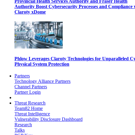
Provincial Health Services Authority and Fraser Health
Authority Boost Cybersecurity Processes and Compliance 
Claroty xDome
Phlow Leverages Claroty Technologies for Unparalleled C
Physical System Protection
Partners
Technology Alliance Partners
Channel Partners
Partner Login
Threat Research
Team82 Home
Threat Intelligence
Vulnerability Disclosure Dashboard
Research
Talks