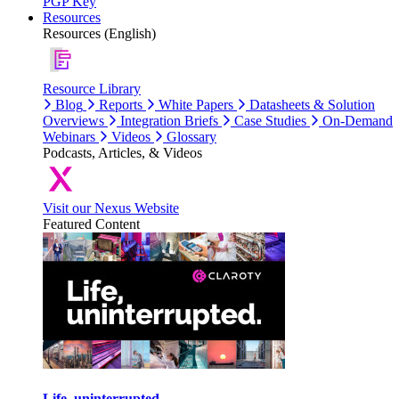
PGP Key
Resources
Resources (English)
Resource Library
Blog
Reports
White Papers
Datasheets & Solution
Overviews
Integration Briefs
Case Studies
On-Demand
Webinars
Videos
Glossary
Podcasts, Articles, & Videos
Visit our Nexus Website
Featured Content
Life, uninterrupted.