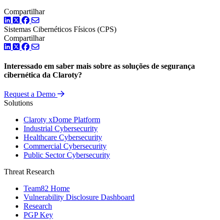
Compartilhar
LinkedIn
Twitter
Facebook
Sistemas Cibernéticos Físicos (CPS)
Compartilhar
LinkedIn
Twitter
Facebook
Interessado em saber mais sobre as soluções de segurança
cibernética da Claroty?
Request a Demo
Solutions
Claroty xDome Platform
Industrial Cybersecurity
Healthcare Cybersecurity
Commercial Cybersecurity
Public Sector Cybersecurity
Threat Research
Team82 Home
Vulnerability Disclosure Dashboard
Research
PGP Key