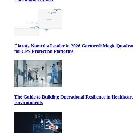
Claroty Named a Leader in 2026 Gartner® Magic Quadr
for CPS Protection Platforms
The Guide to Building Operational Resilience in Healthcar
Environments