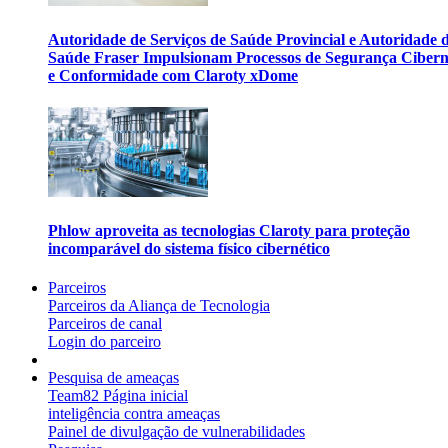
Autoridade de Serviços de Saúde Provincial e Autoridade 
Saúde Fraser Impulsionam Processos de Segurança Cibern
e Conformidade com Claroty xDome
Phlow aproveita as tecnologias Claroty para proteção
incomparável do sistema físico cibernético
Parceiros
Parceiros da Aliança de Tecnologia
Parceiros de canal
Login do parceiro
Pesquisa de ameaças
Team82 Página inicial
inteligência contra ameaças
Painel de divulgação de vulnerabilidades