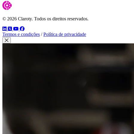
© 2026 Claroty. Todos os direitos reservados.
LinkedIn
Twitter
YouTube
Facebook
Termos e condições
/
Política de privacidade
Fechar modal