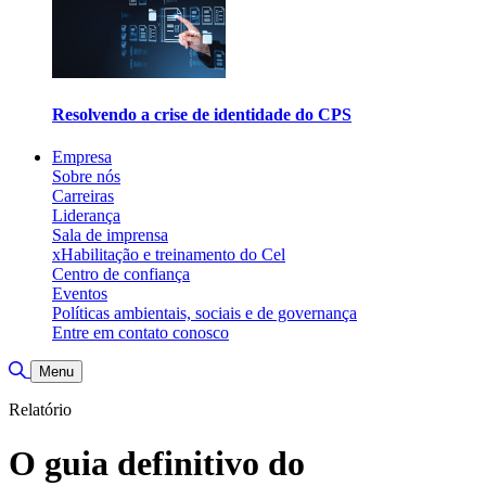
Resolvendo a crise de identidade do CPS
Empresa
Sobre nós
Carreiras
Liderança
Sala de imprensa
xHabilitação e treinamento do Cel
Centro de confiança
Eventos
Políticas ambientais, sociais e de governança
Entre em contato conosco
Alternar pesquisa
Menu
Relatório
O guia definitivo do