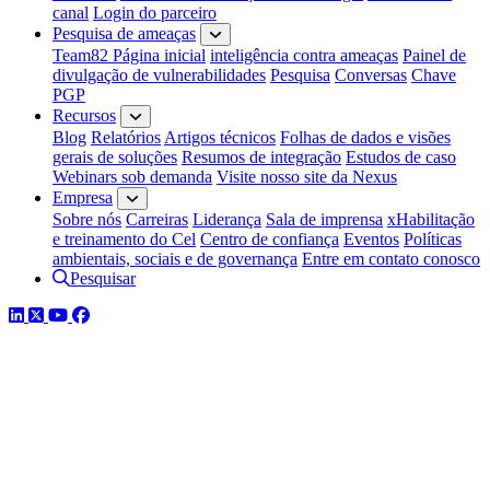
canal
Login do parceiro
Pesquisa de ameaças
Team82 Página inicial
inteligência contra ameaças
Painel de
divulgação de vulnerabilidades
Pesquisa
Conversas
Chave
PGP
Recursos
Blog
Relatórios
Artigos técnicos
Folhas de dados e visões
gerais de soluções
Resumos de integração
Estudos de caso
Webinars sob demanda
Visite nosso site da Nexus
Empresa
Sobre nós
Carreiras
Liderança
Sala de imprensa
xHabilitação
e treinamento do Cel
Centro de confiança
Eventos
Políticas
ambientais, sociais e de governança
Entre em contato conosco
Pesquisar
LinkedIn
Twitter
YouTube
Facebook