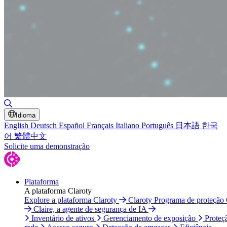
Alternar pesquisa
Idioma
English
Deutsch
Español
Français
Italiano
Português
日本語
한국
어
繁體中文
Solicite uma demonstração
Plataforma
A plataforma Claroty
Explore a plataforma Claroty
Claroty Programa de proteção
Claire, a agente de segurança de IA
Inventário de ativos
Gerenciamento de exposição
Proteç