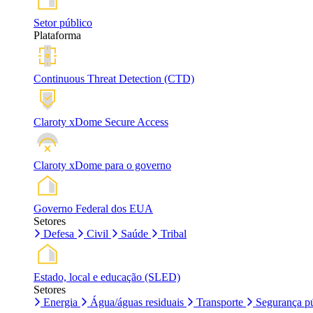
Setor público
Plataforma
Continuous Threat Detection (CTD)
Claroty xDome Secure Access
Claroty xDome para o governo
Governo Federal dos EUA
Setores
Defesa
Civil
Saúde
Tribal
Estado, local e educação (SLED)
Setores
Energia
Água/águas residuais
Transporte
Segurança pú