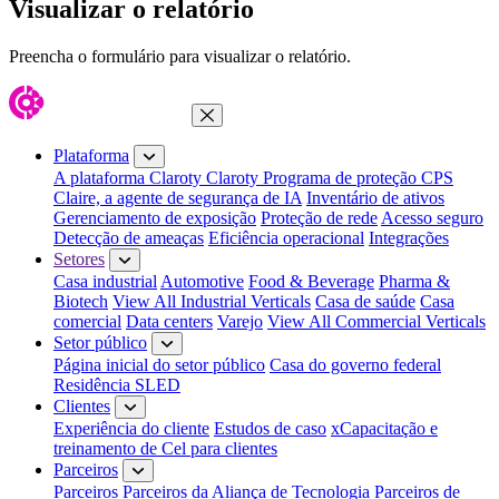
Visualizar o relatório
Preencha o formulário para visualizar o relatório.
Fechar menu
Plataforma
A plataforma Claroty
Claroty Programa de proteção CPS
Claire, a agente de segurança de IA
Inventário de ativos
Gerenciamento de exposição
Proteção de rede
Acesso seguro
Detecção de ameaças
Eficiência operacional
Integrações
Setores
Casa industrial
Automotive
Food & Beverage
Pharma &
Biotech
View All Industrial Verticals
Casa de saúde
Casa
comercial
Data centers
Varejo
View All Commercial Verticals
Setor público
Página inicial do setor público
Casa do governo federal
Residência SLED
Clientes
Experiência do cliente
Estudos de caso
xCapacitação e
treinamento de Cel para clientes
Parceiros
Parceiros
Parceiros da Aliança de Tecnologia
Parceiros de