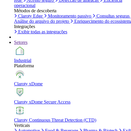
rede
Acesso seguro
Detecção de ameaças
Eficiência
operacional
Métodos de descoberta
Claroty Edge
Monitoramento passivo
Consultas seguras
Análise do arquivo do projeto
Enriquecimento do ecossistem
Integrações
Exibir todas as integrações
Setores
Industrial
Plataforma
Claroty xDome
Claroty xDome Secure Access
Claroty Continuous Threat Detection (CTD)
Verticais
Automotive
Food & Beverage
Pharma & Biotech
Exib