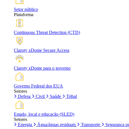
Setor público
Plataforma
Continuous Threat Detection (CTD)
Claroty xDome Secure Access
Claroty xDome para o governo
Governo Federal dos EUA
Setores
Defesa
Civil
Saúde
Tribal
Estado, local e educação (SLED)
Setores
Energia
Água/águas residuais
Transporte
Segurança pú