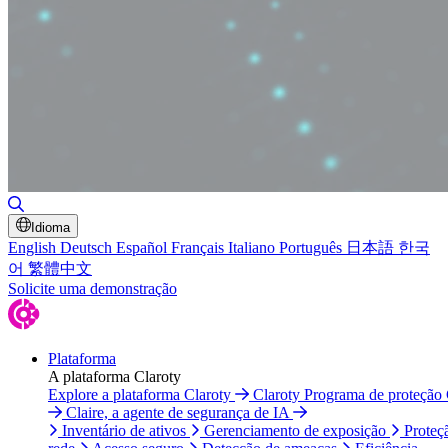
Alternar pesquisa
Idioma
English
Deutsch
Español
Français
Italiano
Português
日本語
한국
어
繁體中文
Solicite uma demonstração
Plataforma
A plataforma Claroty
Explore a plataforma Claroty
Claroty Programa de proteção
Claire, a agente de segurança de IA
Inventário de ativos
Gerenciamento de exposição
Proteç