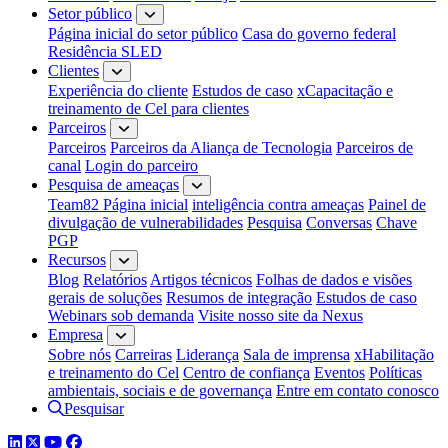
Setor público
Página inicial do setor público
Casa do governo federal
Residência SLED
Clientes
Experiência do cliente
Estudos de caso
xCapacitação e
treinamento de Cel para clientes
Parceiros
Parceiros
Parceiros da Aliança de Tecnologia
Parceiros de
canal
Login do parceiro
Pesquisa de ameaças
Team82 Página inicial
inteligência contra ameaças
Painel de
divulgação de vulnerabilidades
Pesquisa
Conversas
Chave
PGP
Recursos
Blog
Relatórios
Artigos técnicos
Folhas de dados e visões
gerais de soluções
Resumos de integração
Estudos de caso
Webinars sob demanda
Visite nosso site da Nexus
Empresa
Sobre nós
Carreiras
Liderança
Sala de imprensa
xHabilitação
e treinamento do Cel
Centro de confiança
Eventos
Políticas
ambientais, sociais e de governança
Entre em contato conosco
Pesquisar
LinkedIn
Twitter
YouTube
Facebook