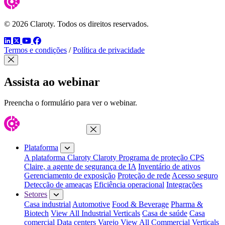
© 2026 Claroty. Todos os direitos reservados.
LinkedIn
Twitter
YouTube
Facebook
Termos e condições
/
Política de privacidade
Fechar modal
Assista ao webinar
Preencha o formulário para ver o webinar.
Fechar menu
Plataforma
A plataforma Claroty
Claroty Programa de proteção CPS
Claire, a agente de segurança de IA
Inventário de ativos
Gerenciamento de exposição
Proteção de rede
Acesso seguro
Detecção de ameaças
Eficiência operacional
Integrações
Setores
Casa industrial
Automotive
Food & Beverage
Pharma &
Biotech
View All Industrial Verticals
Casa de saúde
Casa
comercial
Data centers
Varejo
View All Commercial Verticals