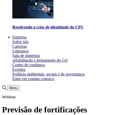
Resolvendo a crise de identidade do CPS
Empresa
Sobre nós
Carreiras
Liderança
Sala de imprensa
xHabilitação e treinamento do Cel
Centro de confiança
Eventos
Políticas ambientais, sociais e de governança
Entre em contato conosco
Alternar pesquisa
Menu
Webinar
Previsão de fortificações