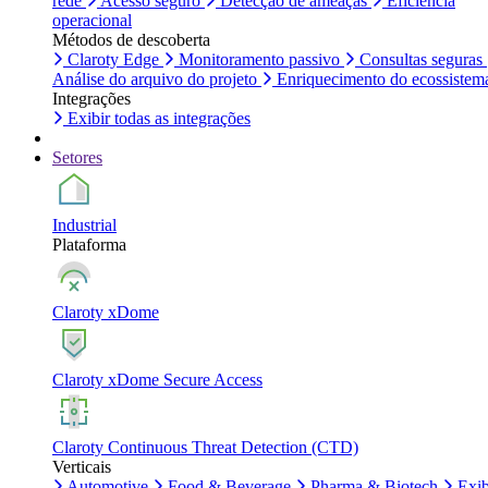
rede
Acesso seguro
Detecção de ameaças
Eficiência
operacional
Métodos de descoberta
Claroty Edge
Monitoramento passivo
Consultas seguras
Análise do arquivo do projeto
Enriquecimento do ecossistem
Integrações
Exibir todas as integrações
Setores
Industrial
Plataforma
Claroty xDome
Claroty xDome Secure Access
Claroty Continuous Threat Detection (CTD)
Verticais
Automotive
Food & Beverage
Pharma & Biotech
Exib