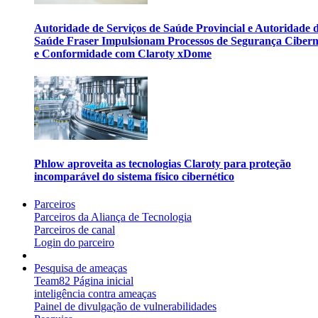
Autoridade de Serviços de Saúde Provincial e Autoridade 
Saúde Fraser Impulsionam Processos de Segurança Cibern
e Conformidade com Claroty xDome
Phlow aproveita as tecnologias Claroty para proteção
incomparável do sistema físico cibernético
Parceiros
Parceiros da Aliança de Tecnologia
Parceiros de canal
Login do parceiro
Pesquisa de ameaças
Team82 Página inicial
inteligência contra ameaças
Painel de divulgação de vulnerabilidades