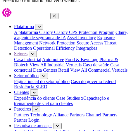
Preencha o formulário para ver o webinar.
Fechar menu
Plataforma
A plataforma Claroty
Claroty CPS Protection Program
Claire,
a agente de segurança de IA
Asset Inventory
Exposure
Management
Network Protection
Secure Access
Threat
Detection
Operational Efficiency
Integrações
Setores
Casa industrial
Automotive
Food & Beverage
Pharma &
Biotech
View All Industrial Verticals
Casa de saúde
Casa
comercial
Data Centers
Retail
View All Commercial Verticals
Setor público
Página inicial do setor público
Casa do governo federal
Residência SLED
Clientes
Experiência do cliente
Case Studies
xCapacitação e
treinamento de Cel para clientes
Parceiros
Partners
Technology Alliance Partners
Channel Partners
Partner Login
Pesquisa de ameaças