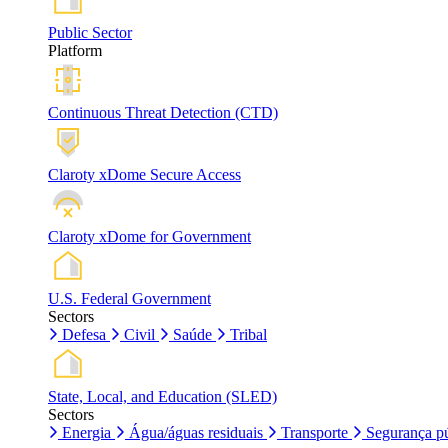
Public Sector
Platform
Continuous Threat Detection (CTD)
Claroty xDome Secure Access
Claroty xDome for Government
U.S. Federal Government
Sectors
Defesa
Civil
Saúde
Tribal
State, Local, and Education (SLED)
Sectors
Energia
Água/águas residuais
Transporte
Segurança pú