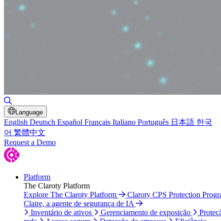
Alternar pesquisa
Language
English
Deutsch
Español
Français
Italiano
Português
日本語
한국
어
繁體中文
Request a Demo
Platform
The Claroty Platform
Explore The Claroty Platform
Claroty CPS Protection Prog
Claire, a agente de segurança de IA
Inventário de ativos
Gerenciamento de exposição
Proteç