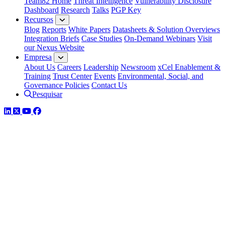
Team82 Home
Threat Intelligence
Vulnerability Disclosure
Dashboard
Research
Talks
PGP Key
Recursos
Blog
Reports
White Papers
Datasheets & Solution Overviews
Integration Briefs
Case Studies
On-Demand Webinars
Visit
our Nexus Website
Empresa
About Us
Careers
Leadership
Newsroom
xCel Enablement &
Training
Trust Center
Events
Environmental, Social, and
Governance Policies
Contact Us
Pesquisar
LinkedIn
Twitter
YouTube
Facebook