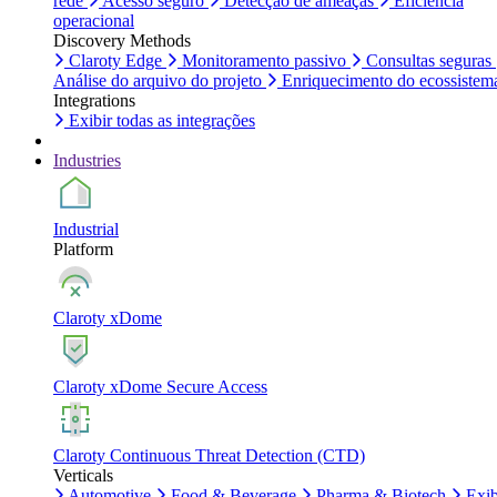
rede
Acesso seguro
Detecção de ameaças
Eficiência
operacional
Discovery Methods
Claroty Edge
Monitoramento passivo
Consultas seguras
Análise do arquivo do projeto
Enriquecimento do ecossistem
Integrations
Exibir todas as integrações
Industries
Industrial
Platform
Claroty xDome
Claroty xDome Secure Access
Claroty Continuous Threat Detection (CTD)
Verticals
Automotive
Food & Beverage
Pharma & Biotech
Exib