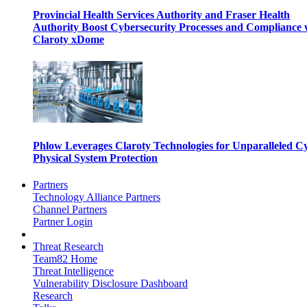
Provincial Health Services Authority and Fraser Health
Authority Boost Cybersecurity Processes and Compliance 
Claroty xDome
Phlow Leverages Claroty Technologies for Unparalleled C
Physical System Protection
Partners
Technology Alliance Partners
Channel Partners
Partner Login
Threat Research
Team82 Home
Threat Intelligence
Vulnerability Disclosure Dashboard
Research