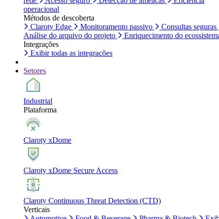
rede
Acesso seguro
Detecção de ameaças
Eficiência
operacional
Métodos de descoberta
Claroty Edge
Monitoramento passivo
Consultas seguras
Análise do arquivo do projeto
Enriquecimento do ecossistem
Integrações
Exibir todas as integrações
Setores
Industrial
Plataforma
Claroty xDome
Claroty xDome Secure Access
Claroty Continuous Threat Detection (CTD)
Verticais
Automotive
Food & Beverage
Pharma & Biotech
Exib