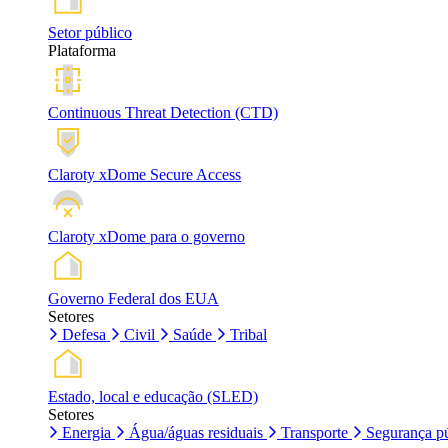
Setor público
Plataforma
Continuous Threat Detection (CTD)
Claroty xDome Secure Access
Claroty xDome para o governo
Governo Federal dos EUA
Setores
Defesa
Civil
Saúde
Tribal
Estado, local e educação (SLED)
Setores
Energia
Água/águas residuais
Transporte
Segurança pú