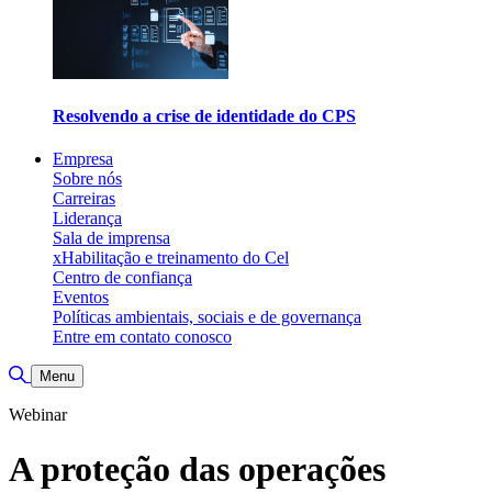
Resolvendo a crise de identidade do CPS
Empresa
Sobre nós
Carreiras
Liderança
Sala de imprensa
xHabilitação e treinamento do Cel
Centro de confiança
Eventos
Políticas ambientais, sociais e de governança
Entre em contato conosco
Alternar pesquisa
Menu
Webinar
A proteção das operações