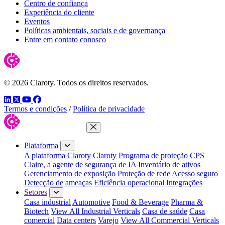
Centro de confiança
Experiência do cliente
Eventos
Políticas ambientais, sociais e de governança
Entre em contato conosco
© 2026 Claroty. Todos os direitos reservados.
LinkedIn
Twitter
YouTube
Facebook
Termos e condições
/
Política de privacidade
Fechar menu
Plataforma
A plataforma Claroty
Claroty Programa de proteção CPS
Claire, a agente de segurança de IA
Inventário de ativos
Gerenciamento de exposição
Proteção de rede
Acesso seguro
Detecção de ameaças
Eficiência operacional
Integrações
Setores
Casa industrial
Automotive
Food & Beverage
Pharma &
Biotech
View All Industrial Verticals
Casa de saúde
Casa
comercial
Data centers
Varejo
View All Commercial Verticals