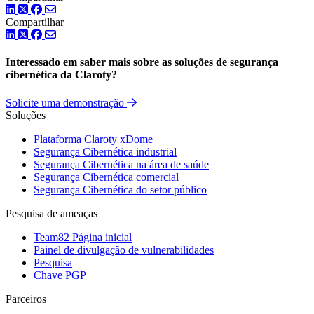
LinkedIn
Twitter
Facebook
Compartilhar
LinkedIn
Twitter
Facebook
Interessado em saber mais sobre as soluções de segurança
cibernética da Claroty?
Solicite uma demonstração
Soluções
Plataforma Claroty xDome
Segurança Cibernética industrial
Segurança Cibernética na área de saúde
Segurança Cibernética comercial
Segurança Cibernética do setor público
Pesquisa de ameaças
Team82 Página inicial
Painel de divulgação de vulnerabilidades
Pesquisa
Chave PGP
Parceiros