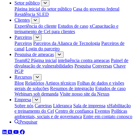
Setor público
Página inicial do setor público
Casa do governo federal
Residência SLED
Clientes
Experiência do cliente
Estudos de caso
xCapacitação e
treinamento de Cel para clientes
Parceiros
Parceiros
Parceiros da Aliança de Tecnologia
Parceiros de
canal
Login do parceiro
Pesquisa de ameaças
Team82 Página inicial
inteligência contra ameaças
Painel de
divulgação de vulnerabilidades
Pesquisa
Conversas
Chave
PGP
Recursos
Blog
Relatórios
Artigos técnicos
Folhas de dados e visões
gerais de soluções
Resumos de integração
Estudos de caso
Webinars sob demanda
Visite nosso site da Nexus
Empresa
Sobre nós
Carreiras
Liderança
Sala de imprensa
xHabilitação
e treinamento do Cel
Centro de confiança
Eventos
Políticas
ambientais, sociais e de governança
Entre em contato conosco
Pesquisar
LinkedIn
Twitter
YouTube
Facebook