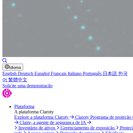
Alternar pesquisa
Idioma
English
Deutsch
Español
Français
Italiano
Português
日本語
한국
어
繁體中文
Solicite uma demonstração
Plataforma
A plataforma Claroty
Explore a plataforma Claroty
Claroty Programa de proteção
Claire, a agente de segurança de IA
Inventário de ativos
Gerenciamento de exposição
Proteç