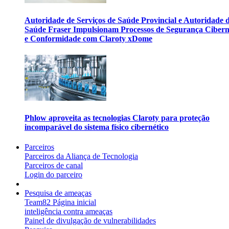
Autoridade de Serviços de Saúde Provincial e Autoridade 
Saúde Fraser Impulsionam Processos de Segurança Cibern
e Conformidade com Claroty xDome
Phlow aproveita as tecnologias Claroty para proteção
incomparável do sistema físico cibernético
Parceiros
Parceiros da Aliança de Tecnologia
Parceiros de canal
Login do parceiro
Pesquisa de ameaças
Team82 Página inicial
inteligência contra ameaças
Painel de divulgação de vulnerabilidades