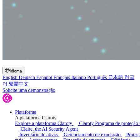
Alternar pesquisa
Idioma
English
Deutsch
Español
Français
Italiano
Português
日本語
한국
어
繁體中文
Solicite uma demonstração
Plataforma
A plataforma Claroty
Explore a plataforma Claroty
Claroty Programa de proteção
Claire, the AI Security Agent
Inventário de ativos
Gerenciamento de exposição
Proteç