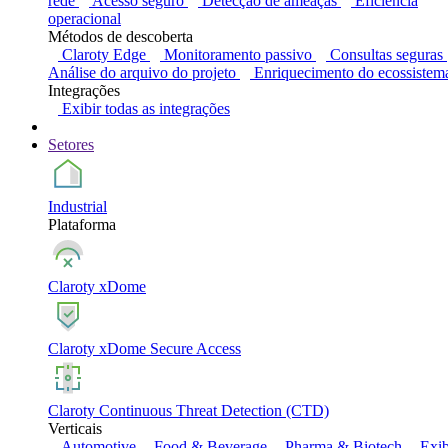
rede
Acesso seguro
Detecção de ameaças
Eficiência
operacional
Métodos de descoberta
Claroty Edge
Monitoramento passivo
Consultas seguras
Análise do arquivo do projeto
Enriquecimento do ecossistem
Integrações
Exibir todas as integrações
Setores
Industrial
Plataforma
Claroty xDome
Claroty xDome Secure Access
Claroty Continuous Threat Detection (CTD)
Verticais
Automotive
Food & Beverage
Pharma & Biotech
Exib