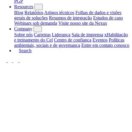
PGP
Resources
Blog
Relatórios
Artigos técnicos
Folhas de dados e visões
gerais de soluções
Resumos de integração
Estudos de caso
Webinars sob demanda
Visite nosso site da Nexus
Company
Sobre nós
Carreiras
Liderança
Sala de imprensa
xHabilitação
e treinamento do Cel
Centro de confiança
Eventos
Políticas
ambientais, sociais e de governança
Entre em contato conosco
Search
LinkedIn
Twitter
YouTube
Facebook