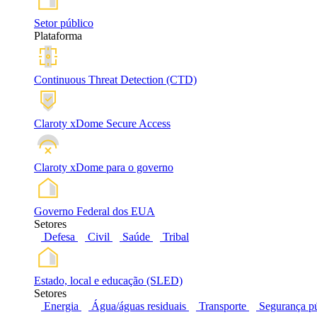
Setor público
Plataforma
Continuous Threat Detection (CTD)
Claroty xDome Secure Access
Claroty xDome para o governo
Governo Federal dos EUA
Setores
Defesa
Civil
Saúde
Tribal
Estado, local e educação (SLED)
Setores
Energia
Água/águas residuais
Transporte
Segurança pú