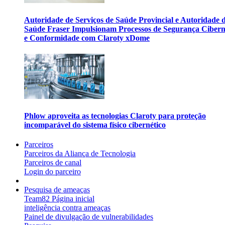
Autoridade de Serviços de Saúde Provincial e Autoridade 
Saúde Fraser Impulsionam Processos de Segurança Cibern
e Conformidade com Claroty xDome
Phlow aproveita as tecnologias Claroty para proteção
incomparável do sistema físico cibernético
Parceiros
Parceiros da Aliança de Tecnologia
Parceiros de canal
Login do parceiro
Pesquisa de ameaças
Team82 Página inicial
inteligência contra ameaças
Painel de divulgação de vulnerabilidades