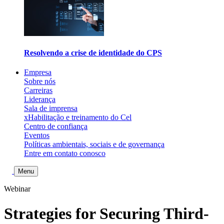
Resolvendo a crise de identidade do CPS
Empresa
Sobre nós
Carreiras
Liderança
Sala de imprensa
xHabilitação e treinamento do Cel
Centro de confiança
Eventos
Políticas ambientais, sociais e de governança
Entre em contato conosco
Alternar pesquisa
Menu
Webinar
Strategies for Securing Third-