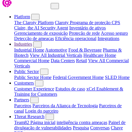
Close Menu
Platform
The Claroty Platform
Claroty Programa de proteção CPS
Claire, the AI Security Agent
Inventário de ativos
Gerenciamento de exposição
Proteção de rede
Acesso seguro
Detecção de ameaças
Eficiência operacional
Integrations
Industries
Industrial Home
Automotive
Food & Beverage
Pharma &
Biotech
View All Industrial Verticals
Healthcare Home
Commercial Home
Data Centers
Retail
View All Commercial
Verticals
Public Sector
Public Sector Home
Federal Government Home
SLED Home
Customers
Customer Experience
Estudos de caso
xCel Enablement &
Training for Customers
Partners
Parceiros
Parceiros da Aliança de Tecnologia
Parceiros de
canal
Login do parceiro
Threat Research
Team82 Página inicial
inteligência contra ameaças
Painel de
divulgação de vulnerabilidades
Pesquisa
Conversas
Chave