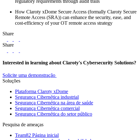
regulatory requirements through audit trails
How Claroty xDome Secure Access (formally Claroty Secure
Remote Access (SRA)) can enhance the security, ease, and
cost-efficiency of your OT remote access strategy
Share
LinkedIn
Twitter
Facebook
Share
LinkedIn
Twitter
Facebook
Interested in learning about Claroty's Cybersecurity Solutions?
Solicite uma demonstração
Soluções
Plataforma Claroty xDome
Segurança Cibernética industrial
Segurança Cibernética na área de saúde
Segurança Cibernética comercial
Segurança Cibernética do setor público
Pesquisa de ameaças
Team82 Página inicial